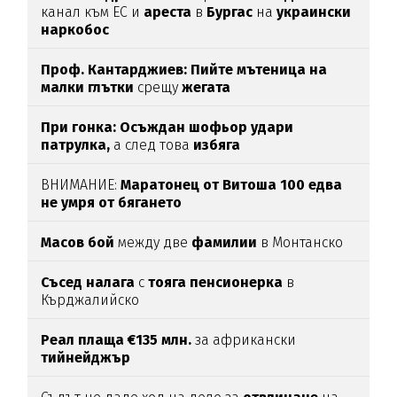
канал към ЕС и
ареста
в
Бургас
на
украински
наркобос
Проф. Кантарджиев: Пийте мътеница на
малки глътки
срещу
жегата
При гонка: Осъждан шофьор удари
патрулка,
а след това
избяга
ВНИМАНИЕ:
Маратонец от Витоша 100 едва
не умря от бягането
Масов
бой
между две
фамилии
в Монтанско
Съсед налага
с
тояга пенсионерка
в
Кърджалийско
Реал плаща €135 млн.
за африкански
тийнейджър