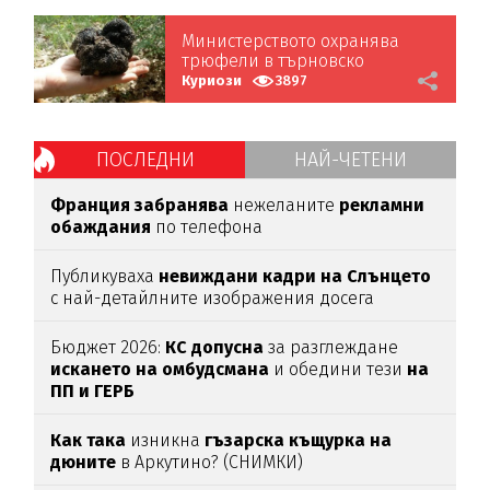
Министерството охранява
трюфели в търновско
училище
Куриози
3897
ПОСЛЕДНИ
НАЙ-ЧЕТЕНИ
Франция забранява
нежеланите
рекламни
обаждания
по телефона
Публикуваха
невиждани кадри на Слънцето
с най-детайлните изображения досега
Бюджет 2026:
КС допусна
за разглеждане
искането на омбудсмана
и обедини тези
на
ПП и ГЕРБ
Как така
изникна
гъзарска къщурка на
дюните
в Аркутино? (СНИМКИ)