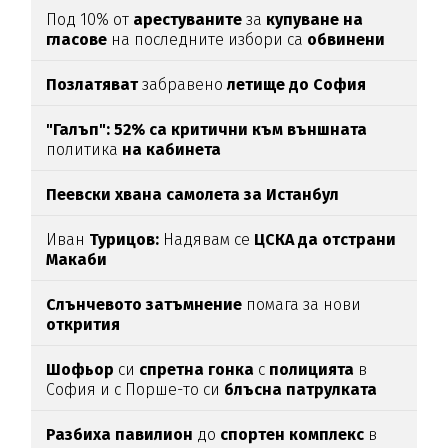
Под 10% от
арестуваните
за
купуване
на
гласове
на последните избори са
обвинени
Позлатяват
забравено
летище до София
"Галъп": 52% са критични към външната
политика
на кабинета
Пеевски хвана самолета за Истанбул
Иван
Турицов:
Надявам се
ЦСКА да отстрани
Макаби
Слънчевото затъмнение
помага за нови
открития
Шофьор
си
спретна
гонка
с
полицията
в
София и с Порше-то си
блъсна
патрулката
Разбиха
павилион
до
спортен
комплекс
в