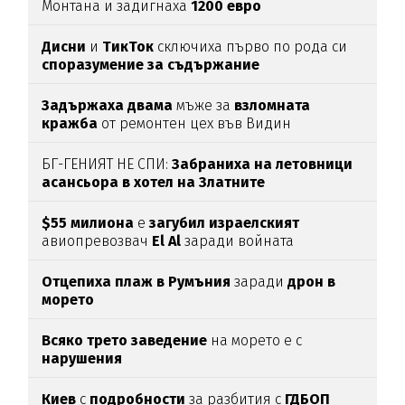
Монтана и задигнаха
1200
евро
Дисни
и
ТикТок
сключиха първо по рода си
споразумение за съдържание
Задържаха
двама
мъже за
взломната
кражба
от ремонтен цех във Видин
БГ-ГЕНИЯТ НЕ СПИ:
Забраниха на летовници
асансьора в хотел на Златните
$55 милиона
е
загубил израелският
авиопревозвач
El Al
заради войната
Отцепиха плаж в Румъния
заради
дрон в
морето
Всяко трето заведение
на морето е с
нарушения
Киев
с
подробности
за разбития с
ГДБОП