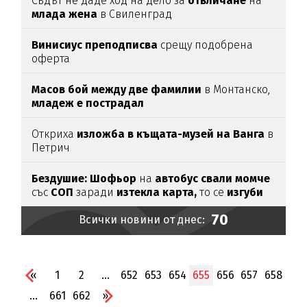
Съдът не даде ход на дело за
отвличане
на
млада
жена
в Свиленград
Винисиус преподписва
срещу подобрена
оферта
Масов бой между две фамилии
в Монтанско,
младеж е пострадал
Откриха
изложба в къщата-музей на Ванга
в
Петрич
Бездушие: Шофьор
на
автобус свали момче
със
СОП
заради
изтекла карта,
то се
изгуби
70
Всички новини от днес:
«
1
2
...
652
653
654
655
656
657
658
...
661
662
»