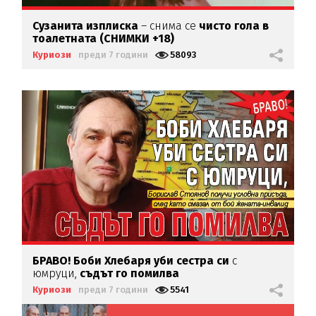
Сузанита изплиска
– снима се
чисто
гола в
тоалетната (СНИМКИ +18)
Куриози
преди 7 години
58093
БРАВО! Боби Хлебаря уби сестра си
с
юмруци,
съдът го помилва
Куриози
преди 7 години
5541