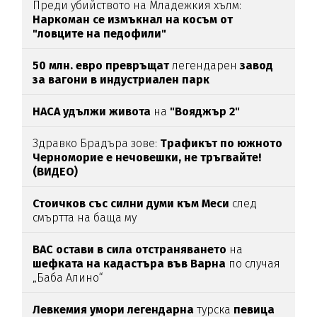
Преди убийството на Младежкия хълм:
Наркоман се измъкнал на косъм от
"ловците на педофили"
50 млн. евро превръщат
легендарен
завод
за вагони в индустриален парк
НАСА удължи живота
на
"Вояджър 2"
Здравко Брадъра зове:
Трафикът по южното
Черноморие е нечовешки, не тръгвайте!
(ВИДЕО)
Стоичков със силни думи към Меси
след
смъртта на баща му
ВАС остави в сила отстраняването
на
шефката на кадастъра във Варна
по случая
„Баба Алино“
Левкемия умори легендарна
турска
певица