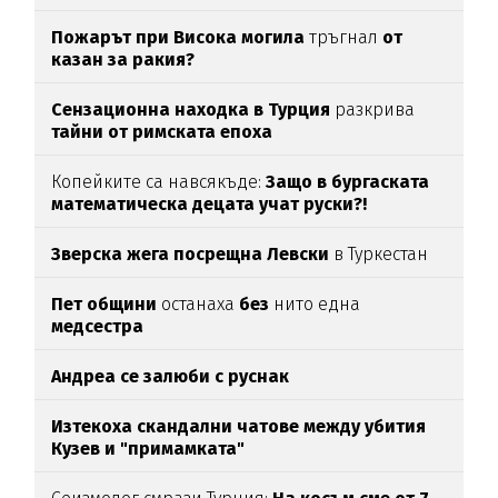
Пожарът при Висока могила
тръгнал
от
казан за ракия?
Сензационна находка в Турция
разкрива
тайни от римската епоха
Копейките са навсякъде:
Защо в бургаската
математическа децата учат руски?!
Зверска жега посрещна Левски
в Туркестан
Пет общини
останаха
без
нито една
медсестра
Андреа се залюби с руснак
Изтекоха скандални чатове между убития
Кузев и "примамката"