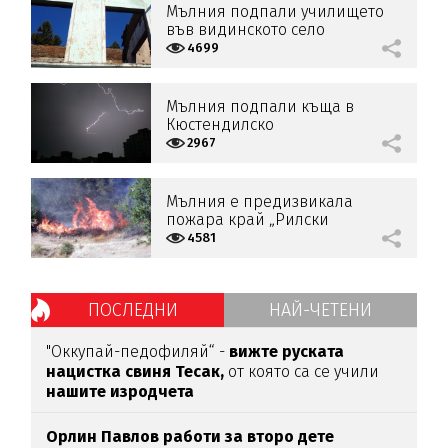
Мълния подпали училището
във видинското село
Раковица
4699
Мълния подпали къща в
Кюстендилско
2967
Мълния е предизвикала
пожара край „Рилски
манастир“
4581
ПОСЛЕДНИ
НАЙ-ЧЕТЕНИ
"Оккупай-педофиляй“ -
вижте руската
нацистка свиня Тесак,
от която са се учили
нашите изродчета
Орлин Павлов работи за второ дете