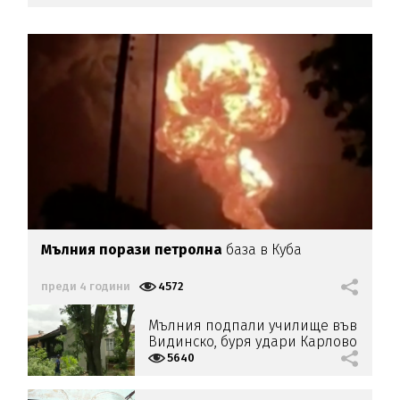
Мълния порази петролна
база в Куба
преди 4 години
4572
Мълния подпали училище във
Видинско, буря удари Карлово
и Калофер
5640