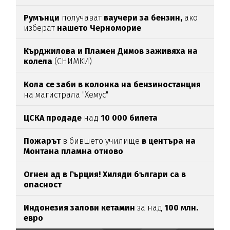
Румънци
получават
ваучери за бензин,
ако
изберат
нашето Черноморие
Кърджилова и Пламен Димов заживяха на
колела
(СНИМКИ)
Кола се заби в колонка на бензиностанция
на магистрала "Хемус"
ЦСКА продаде
над
10 000 билета
Пожарът
в бившето училище
в центъра на
Монтана пламна отново
Огнен ад в Гърция! Хиляди българи са в
опасност
Индонезия залови кетамин
за над
100 млн.
евро