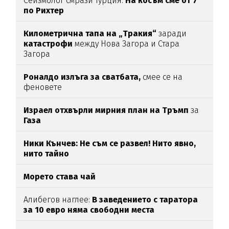
Сеизмолог смрази Турция:
На косъм сме от 7
по Рихтер
Километрична тапа на „Тракия“
заради
катастрофи
между Нова Загора и Стара
Загора
Роналдо излъга за сватбата,
смее се на
феновете
Израел отхвърли мирния план на Тръмп
за
Газа
Ники Кънчев: Не съм се развел! Нито явно,
нито тайно
Морето става чай
Алибегов наглее:
В заведението с таратора
за 10 евро няма свободни места