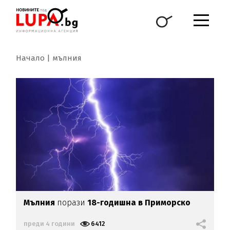
Начало
мълния
Мълния
порази
18-годишна в Приморско
преди 4 години
6412