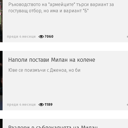
Ръководството на "армейците" търси вариант за
гостуващ отбор, но има и вариант "Б"
преди 4 месеци
7060
Наполи постави Милан на колене
Юве се поизмъчи с Дженоа, но би
преди 4 месеци
1189
Раздори в съблекалнята на Милан