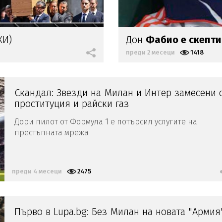
КИ)
Дон
Фабио е скепт
преди 2 месеци
1418
Скандал: Звезди на Милан и Интер замесени 
проституция и райски газ
Дори пилот от Формула 1 е потърсил услугите на
престъпната мрежа
преди 4 месеци
2475
Първо в Lupa.bg: Без Милан на новата "Армия"