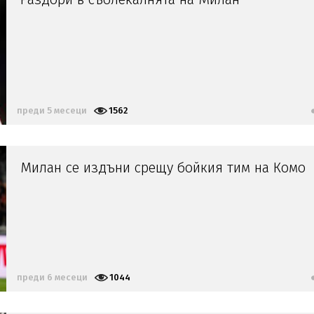
преди 5 месеци
1562
Милан се издъни срещу бойкия тим на Комо
преди 6 месеци
1044