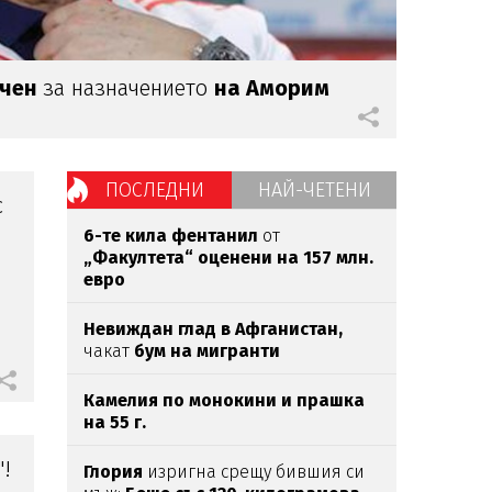
ичен
за назначението
на Аморим
ПОСЛЕДНИ
НАЙ-ЧЕТЕНИ
с
6-те кила фентанил
от
„Факултета“ оценени на 157 млн.
евро
Невиждан глад в Афганистан,
чакат
бум на мигранти
Камелия по монокини и прашка
на 55 г.
!
Глория
изригна срещу бившия си