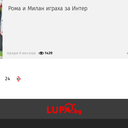
Рома и Милан играха за Интер
преди 6 месеци
1439
24
»