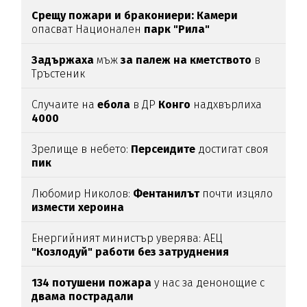
Срещу пожари и бракониери: Камери
опасват Национален
парк "Рила"
Задържаха
мъж
за палеж на кметството
в
Тръстеник
Случаите на
ебола
в ДР
Конго
надхвърлиха
4000
Зрелище в небето:
Персеидите
достигат своя
пик
Любомир Николов:
Фентанилът
почти изцяло
измести хероина
Енергийният министър уверява: АЕЦ
"Козлодуй" работи без затруднения
134 потушени пожара
у нас за денонощие с
двама пострадали