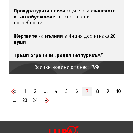
Прокуратурата поема
случая със
сваленото
от автобус момче
със специални
потребности
Жертвите
на
мълнии
в Индия достигнаха
20
души
Тръмп ограничи „родилния туризъм”
39
Всички новини от днес:
«
1
2
...
4
5
6
7
8
9
10
...
23
24
»