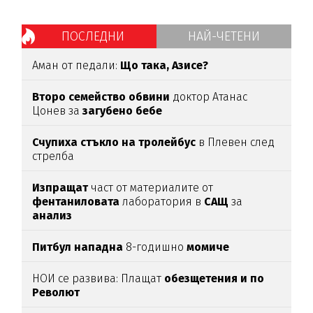
ПОСЛЕДНИ
НАЙ-ЧЕТЕНИ
Аман от педали:
Що така, Азисе?
Второ семейство обвини
доктор Атанас
Цонев за
загубено бебе
Счупиха стъкло на тролейбус
в Плевен след
стрелба
Изпращат
част от материалите от
фентаниловата
лаборатория в
САЩ
за
анализ
Питбул нападна
8-годишно
момиче
НОИ се развива: Плащат
обезщетения и по
Револют