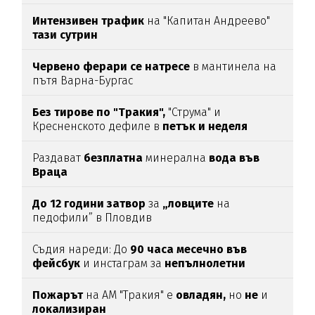
Интензивен трафик
на "Капитан Андреево"
тази сутрин
Червено ферари се натресе
в мантинела на
пътя Варна-Бургас
Без тирове по "Тракия",
"Струма" и
Кресненското дефиле в
петък и неделя
Раздават
безплатна
минерална
вода във
Враца
До 12 години затвор
за
„ловците
на
педофили” в Пловдив
Съдия нареди: До
90 часа месечно във
фейсбук
и инстаграм за
непълнолетни
Пожарът
на АМ "Тракия" е
овладян,
но
не
и
локализиран