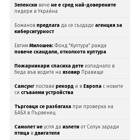
Зеленски
вече
не е сред най-доверените
лидери в Украйна
Божанов
предлага
да се създаде
агенция за
киберсигурност
Евтим
Милошев:
Фонд "Култура" ражда
повече скандали, отколкото култура
Пожарникари спасиха дете
изпаднало в
беда във водите на
язовир
Правище
Самсунг
постави
рекорд
и в
Европа
с новите
си
сгъваеми устройства
Търговци се разбягаха
при проверка на
БАБХ в Първенец
Самолет не
успя да
излети
от Солун заради
птица
в
двигателя