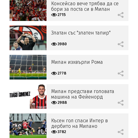
Консейсао вече трябва да се
бори за поста си в Милан
2715
Златан със "златен тапир"
3980
Милан изхвърли Рома
2778
Милан представи головата
машина на Фейенорд
2988
Късен гол спаси Интер в
дербито на Милано
3782