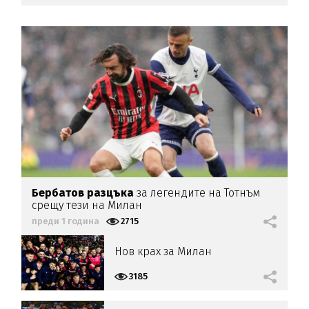
Бербатов разцъка
за легендите на Тотнъм
срещу тези на Милан
преди 1 година
2715
Нов крах за Милан
3185