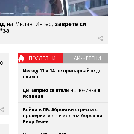
ад
на Милан: Интер,
заврете си
г*за
ПОСЛЕДНИ
НАЙ-ЧЕТЕНИ
но
Между 11 и 14 не припарвайте
до
плажа
Ди Каприо се втали
на почивка
в
Испания
Война в ПБ: Абровски стресна с
проверка
зеленчуковата
борса на
Явор Гечев