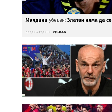
Малдини
убеден:
Златан няма да с
преди 4 години
3448