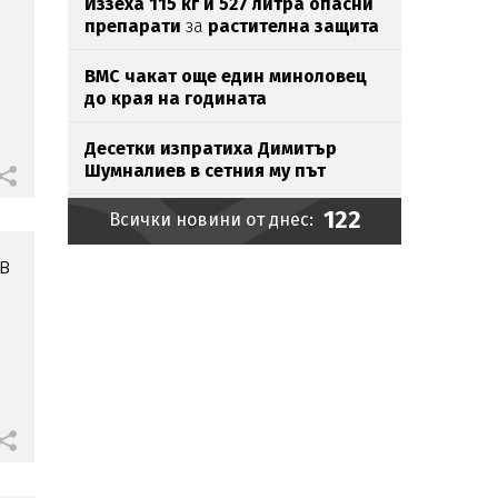
Иззеха 115 кг и 527 литра опасни
препарати
за
растителна защита
ВМС чакат още един миноловец
до края на годината
Десетки изпратиха Димитър
Шумналиев в сетния му път
122
Всички новини от днес:
Път в Перник пропадна, обявиха
частично
бедствено положение
в
Ето
шофьора, оставил дете
със
СОП да ходи пеш
при
37°
Руснаци или украинци
убили
Загатото,
не докоснали парите му
Останки от нацистки войници и
немски мотори
се показаха
от
пресъхналия Дунав (СНИМКИ)