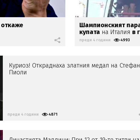
е откаже
Шампионският пар
купата
на Италия
в 
преди 4 години
4993
Куриоз! Откраднаха златния медал на Стефа
Пиоли
преди 4 години
4871
Династията Малдини: При 12 от 19-те титли на