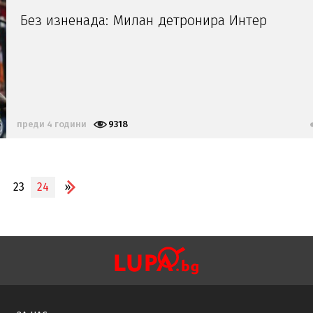
Без изненада: Милан детронира Интер
преди 4 години
9318
23
24
»