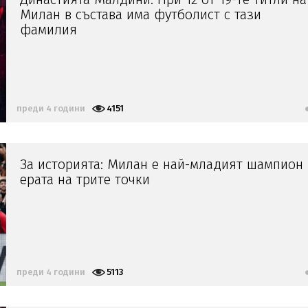
Милан в състава има футболист с тази
фамилия
преди 4 години
4151
За историята: Милан е най-младият шампион 
ерата на трите точки
преди 4 години
5113