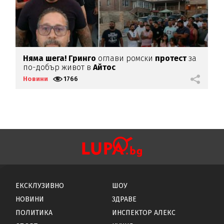
Няма шега! Гринго
оглави ромски
протест
за
Н
по-добър живот в
Айтос
К
Новини
1766
Н
ЕКСКЛУЗИВНО
ШОУ
НОВИНИ
ЗДРАВЕ
ПОЛИТИКА
ИНСПЕКТОР АЛЕКС