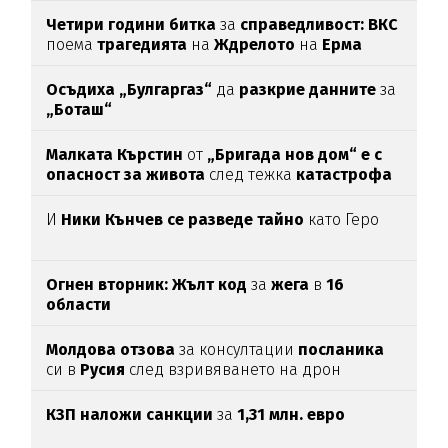
Четири години битка
за
справедливост: ВКС
поема
трагедията
на
Ждрелото
на
Ерма
Осъдиха „Булгаргаз“
да
разкрие данните
за
„Боташ“
Малката Кърстин
от
„Бригада нов дом“ е с
опасност за живота
след тежка
катастрофа
И
Ники Кънчев се разведе тайно
като Геро
Огнен вторник: Жълт код
за
жега
в
16
области
Молдова отзова
за консултации
посланика
си в
Русия
след взривяването на дрон
КЗП наложи санкции
за
1,31 млн. евро