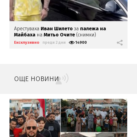
Арестуваха
Иван Шилето
за
палежа на
Майбаха
на
Митьо Очите
(снимки)
Ексклузивно
преди 2 дни
14900
ОЩЕ НОВИНИ