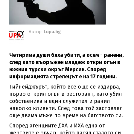
Автор:
Lupa.bg
Четирима души бяха убити, а осем - ранени,
след като въоръжен младеж откри огън в
южния турски окръг Мерсин. Според
информацията стрелецът е на 17 години.
Тийнейджърът, който все още се издирва,
първо открил огън в ресторант, като убил
собственика и един служител и ранил
няколко клиенти. След това той застрелял
още двама мъже по време на бягството си.
Според агенциите ДХА и ИХА една от
жертвите е овчар, който пасял стадото си