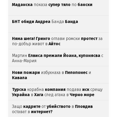
Маданска
показа
супер тяло
по
бански
БНТ обиди Андреа
Банда
Банда
Няма шега! Гринго
оглави ромски
протест
за
по-добър живот в
Айтос
Мартин
Елвиса прежали Йоана, купонясва
с
Анна-Мария
Нови пожари
избухнаха в
Пелопонес
и
Кавала
Турска
корабна
компания
подава
иск
срещу
Украйна
в
Хага
след атака в
Черно море
Защо
кадрите
от
убийството
в
Пловдив
остават в
интернет?