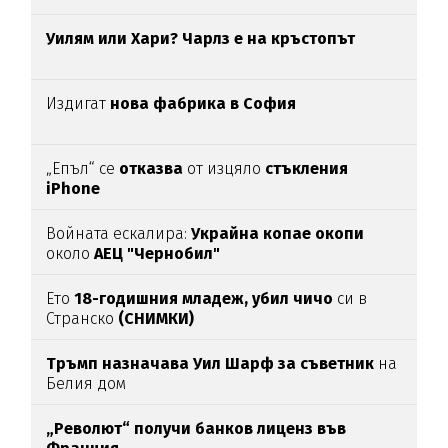
Уилям или Хари? Чарлз е на кръстопът
Издигат
нова фабрика в София
„Епъл“ се
отказва
от изцяло
стъкления
iPhone
Войната ескалира:
Украйна копае окопи
около
АЕЦ "Чернобил"
Ето
18-годишния младеж, убил чичо
си в
Странско
(СНИМКИ)
Тръмп назначава Уил Шарф за съветник
на
Белия дом
„Револют“ получи банков лиценз във