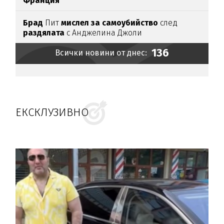
Франция
Брад
Пит
мислел за самоубийство
след
раздялата
с Анджелина Джоли
136
Всички новини от днес:
ЕКСКЛУЗИВНО