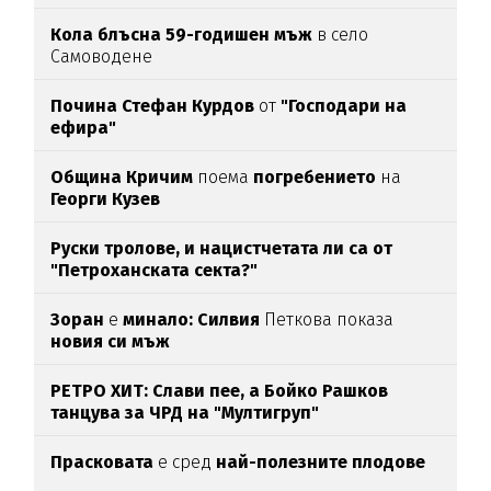
Кола блъсна 59-годишен мъж
в село
Самоводене
Почина Стефан Курдов
от
"Господари на
ефира"
Община Кричим
поема
погребението
на
Георги Кузев
Руски тролове, и нацистчетата ли са от
"Петроханската секта?"
Зоран
е
минало: Силвия
Петкова показа
новия си мъж
РЕТРО ХИТ: Слави пее, а Бойко Рашков
танцува за ЧРД на "Мултигруп"
Прасковата
е сред
най-полезните плодове