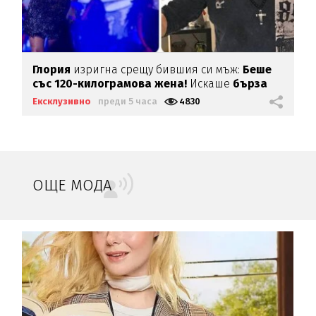
Глория
изригна срещу бившия си мъж:
Беше
със 120-килограмова жена!
Искаше
бърза
печалба...
Ексклузивно
преди 5 часа
4830
ОЩЕ МОДА