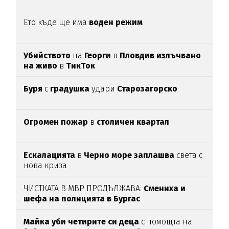
Ето къде ще има
воден режим
Убийството
на
Георги
в
Пловдив излъчвано
на живо
в
ТикТок
Буря
с
градушка
удари
Старозагорско
Огромен пожар
в
столичен квартал
Ескалацията
в
Черно море заплашва
света с
нова криза
ЧИСТКАТА В МВР ПРОДЪЛЖАВА:
Смениха и
шефа на полицията в Бургас
Майка уби четирите си деца
с помощта на