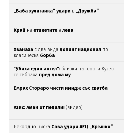
„Баба хулиганка“ удари
в
„Дружба“
Край
на
етикетите
в
лева
Хванаха
с два вида
допинг национал
по
класическа
борба
"Убиха един ангел":
близки на Георги Кузев
се събраха
пред дома му
Емрах Стораро чисти имидж със сватба
Азис: Аман от педали!
(видео)
Рекордно ниска
Сава удари АЕЦ „Кръшко“