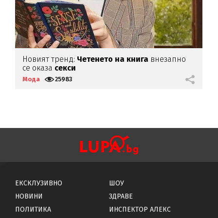
Новият тренд:
Четенето на книга
внезапно
Р
се оказа
секси
л
Мода
25983
М
ЕКСКЛУЗИВНО
ШОУ
НОВИНИ
ЗДРАВЕ
ПОЛИТИКА
ИНСПЕКТОР АЛЕКС