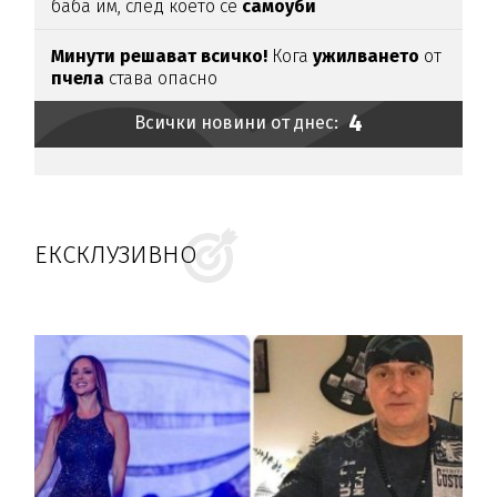
баба им, след което се
самоуби
Минути решават всичко!
Кога
ужилването
от
пчела
става опасно
4
Всички новини от днес:
ЕКСКЛУЗИВНО