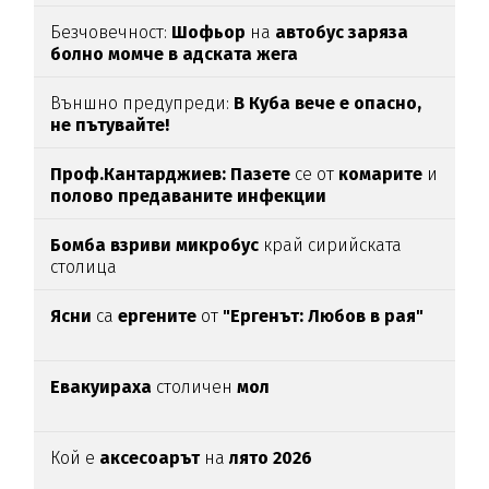
Безчовечност:
Шофьор
на
автобус заряза
болно момче в адската жега
Външно предупреди:
В
Куба вече е опасно,
не пътувайте!
Проф.Кантарджиев: Пазете
се от
комарите
и
полово предаваните инфекции
Бомба взриви микробус
край сирийската
столица
Ясни
са
ергените
от
"Ергенът: Любов в рая"
Евакуираха
столичен
мол
Кой е
аксесоарът
на
лято 2026