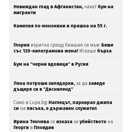
Невиждан глад в Афганистан,
чакат
бум на
мигранти
Камелия по монокини и прашка на 55 г.
Глория
изригна срещу бившия си мъж:
Беше
със 120-килограмова жена!
Искаше
бърза
печалба...
Бум на "черни вдовици" в Русия
Лена потроши хилядарки,
за да
заведе
дъщеря си в "Дисниленд"
Само в Lupa.bg:
Наглецът, паркирал джипа
си
на
пясъка, е държавен служител
Ирина Тенчева
се
изказа
за
убийството
на
Георги
в
Пловдив