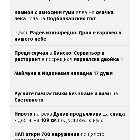
Камион с износени гуми
едва нe
смачка
лека
кола на
Подбалканския път
Румен
Радев извънредно: Дрон е взривен в
нашето небе
Преди случая
в
Банско: Сервитьор в
ресторант
е посрещнал
израелска двойка
с
"Хайл Хитлер"
Маймуна в Индонезия нападна 17 души
Руските гимнастички без знаме и химн
на
Световното
Нивото
на река
Дунав продължава
да
спада
-
достигна
109 см
под условната нула
НАП откри 700 нарушения
по цялото