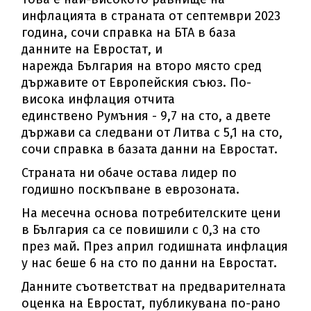
инфлацията в страната от септември 2023
година, сочи справка на БТА в база
данните на Евростат, и
нарежда България на второ място сред
държавите от Европейския съюз. По-
висока инфлация отчита
единствено Румъния - 9,7 на сто, а двете
държави са следвани от Литва с 5,1 на сто,
сочи справка в базата данни на Евростат.
Страната ни обаче остава лидер по
годишно поскъпване в еврозоната.
На месечна основа потребителските цени
в България са се повишили с 0,3 на сто
през май. През април годишната инфлация
у нас беше 6 на сто по данни на Евростат.
Данните съответстват на предварителната
оценка на Евростат, публикувана по-рано