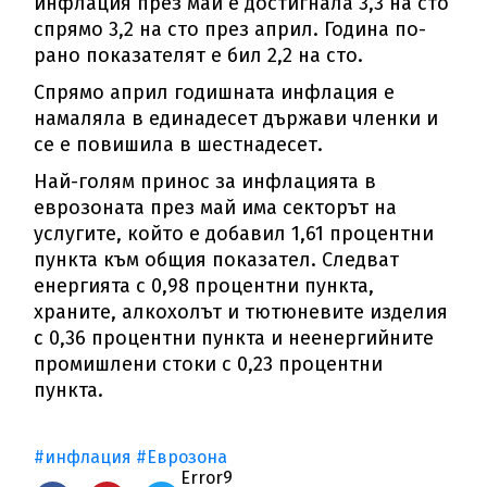
инфлация през май е достигнала 3,3 на сто
спрямо 3,2 на сто през април. Година по-
рано показателят е бил 2,2 на сто.
Спрямо април годишната инфлация е
намаляла в единадесет държави членки и
се е повишила в шестнадесет.
Най-голям принос за инфлацията в
еврозоната през май има секторът на
услугите, който е добавил 1,61 процентни
пункта към общия показател. Следват
енергията с 0,98 процентни пункта,
храните, алкохолът и тютюневите изделия
с 0,36 процентни пункта и неенергийните
промишлени стоки с 0,23 процентни
пункта.
#инфлация
#Еврозона
Error9