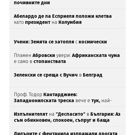
почивните дни
Абелардо де ла Есприеля положи клетва
като
президент
на
Колумбия
Учени: Земята се затопля
с
космически
темпове
Пламен
Абровски
увери:
Африканската чума
е само в
стопанствата
Зеленски се среща с Вучич
в
Белград
Проф. Тодор
Кантарджиев:
Западнонилската
треска
вече е
тук,
най-
опасна е за
хората над 60
Изпълнителят
на
"Деспасито"
в
България: Аз
съм обикновен, спокоен, съпруг и баща
Дилърите с фентанила изпращали дрогата