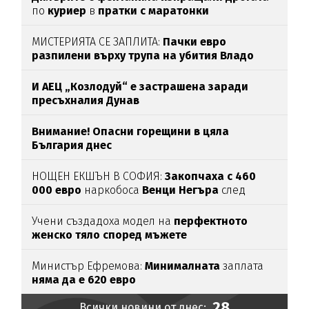
по
куриер
в
пратки с маратонки
МИСТЕРИЯТА СЕ ЗАПЛИТА:
Пачки евро
разпилени върху трупа на убития Владо
Загатото
И АЕЦ „Козлодуй“ е застрашена заради
пресъхналия Дунав
Внимание! Опасни горещини в цяла
България днес
НОЩЕН ЕКШЪН В СОФИЯ:
Закопчаха с 460
000 евро
наркобоса
Венци Негъра
след
бясна гонка
Учени създадоха модел на
перфектното
женско тяло според мъжете
Министър Ефремова:
Минималната
заплата
няма да е 620 евро
28
Всички новини от днес: