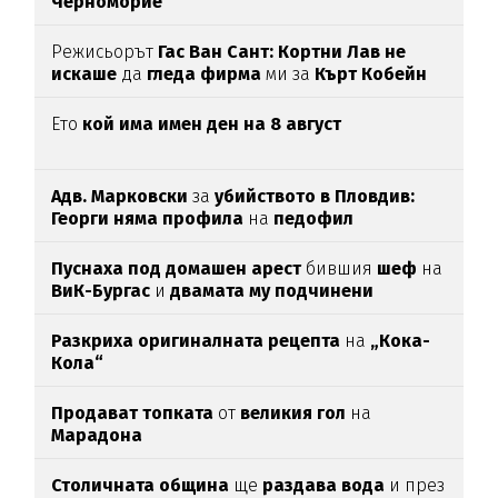
Черноморие
Режисьорът
Гас Ван Сант: Кортни Лав не
искаше
да
гледа фирма
ми за
Кърт Кобейн
Ето
кой има имен ден на 8 август
Адв. Марковски
за
убийството в Пловдив:
Георги няма профила
на
педофил
Пуснаха под домашен арест
бившия
шеф
на
ВиК-Бургас
и
двамата му подчинени
Разкриха оригиналната рецепта
на
„Кока-
Кола“
Продават топката
от
великия гол
на
Марадона
Столичната община
ще
раздава вода
и през