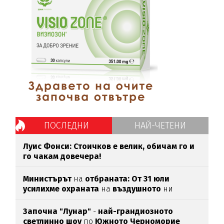
ПОСЛЕДНИ
НАЙ-ЧЕТЕНИ
Луис Фонси: Стоичков е велик, обичам го и
го чакам довечера!
Министърът
на
отбраната: От 31 юли
усилихме охраната
на
въздушното
ни
пространство
Започна "Лунар"
-
най-грандиозното
светлинно шоу
по
Южното Черноморие