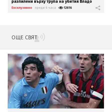
разпилени върху трупа на убития Владо
Загатото
Ексклузивно
преди 6 часа
12616
ОЩЕ СВЯТ