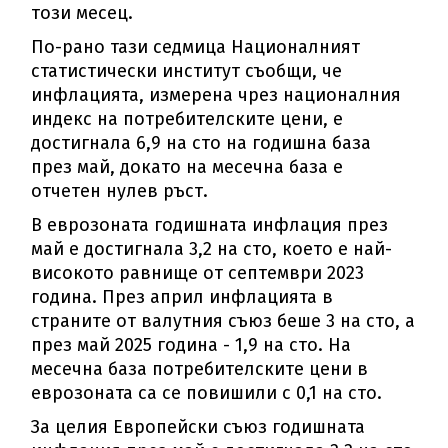
този месец.
По-рано тази седмица Националният
статистически институт съобщи, че
инфлацията, измерена чрез националния
индекс на потребителските цени, е
достигнала 6,9 на сто на годишна база
през май, докато на месечна база е
отчетен нулев ръст.
В еврозоната годишната инфлация през
май е достигнала 3,2 на сто, което е най-
високото равнище от септември 2023
година. През април инфлацията в
страните от валутния съюз беше 3 на сто, а
през май 2025 година - 1,9 на сто. На
месечна база потребителските цени в
еврозоната са се повишили с 0,1 на сто.
За целия Европейски съюз годишната