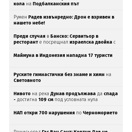
кола
на
Подбалканския път
Румен
Радев извънредно: Дрон е взривен в
нашето небе!
Преди случая
в
Банско: Сервитьор в
ресторант
е посрещнал
израелска двойка
с
"Хайл Хитлер"
Маймуна в Индонезия нападна 17 туристи
Руските гимнастички без знаме и химн
на
Световното
Нивото
на река
Дунав продължава
да
спада
-
достигна
109 см
под условната нула
НАП откри 700 нарушения
по
Черноморието
Режисьорът
Гас Ван Сант: Кортни Лав не