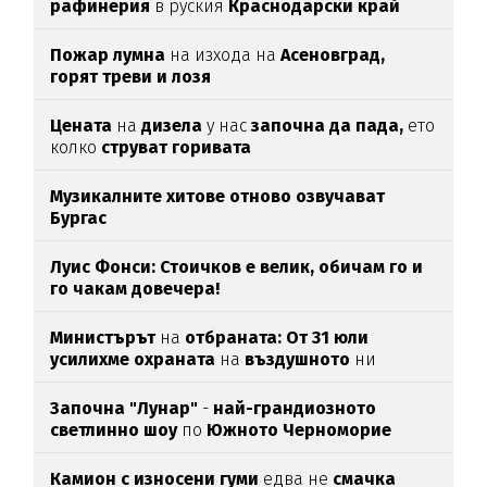
рафинерия
в руския
Краснодарски край
Пожар лумна
на изхода на
Асеновград,
горят треви и лозя
Цената
на
дизела
у нас
започна да пада,
ето
колко
струват горивата
Музикалните хитове отново озвучават
Бургас
Луис Фонси: Стоичков е велик, обичам го и
го чакам довечера!
Министърът
на
отбраната: От 31 юли
усилихме охраната
на
въздушното
ни
пространство
Започна "Лунар"
-
най-грандиозното
светлинно шоу
по
Южното Черноморие
Камион с износени гуми
едва нe
смачка