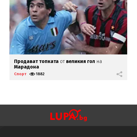
Продават топката
от
великия гол
на
Ф
Марадона
с
Спорт
1882
С