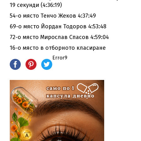
19 секунди (4:36:19)
54-о място Тенчо Жеков 4:37:49
69-о място Йордан Тодоров 4:53:48
72-о място Мирослав Спасов 4:59:04
16-о място в отборното класиране
Error9