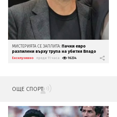
МИСТЕРИЯТА СЕ ЗАПЛИТА:
Пачки евро
разпилени върху трупа на убития Владо
Загатото
Ексклузивно
преди 11 часа
16234
ОЩЕ СПОРТ