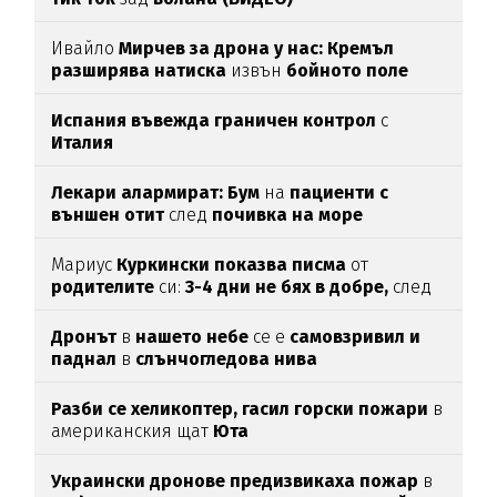
Ивайло
Мирчев за дрона у нас: Кремъл
разширява натиска
извън
бойното поле
Испания въвежда граничен контрол
с
Италия
Лекари алармират: Бум
на
пациенти с
външен отит
след
почивка на море
Мариус
Куркински показва писма
от
родителите
си:
3-4 дни не бях в добре,
след
като ги
прочетох
Дронът
в
нашето небе
се е
самовзривил и
паднал
в
слънчогледова нива
Разби се хеликоптер,
гасил горски пожари
в
американския щат
Юта
Украински дронове предизвикаха пожар
в