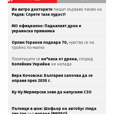
Ин витро докторите
пишат кърваво писмо на
Радев: Спрете тази лудост!
МО официално: Падналият дрон е
украинска примамка
Орлин Горанов подкара 70,
чувства се на
тройно по-малко
Политиците се
на*каха от дрона,
според
Копейкин Украйна
ни напада
Вера Кочовска: България започва да се
оправя през 2030 г.
Ку-Ку Мермерски зове да напуснем СЗО
Пътници в шок: Шофьор на автобус гледа
тик ток
зад
волана (ВИДЕО)