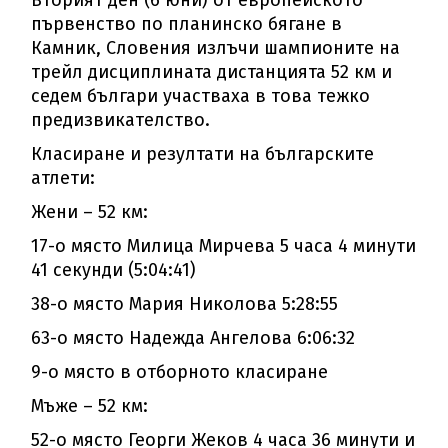
първенство по планинско бягане в
Камник, Словения излъчи шампионите на
трейл дисциплината дистанцията 52 км и
седем българи участваха в това тежко
предизвикателство.
Класиране и резултати на българските
атлети:
Жени – 52 км:
17-о място Милица Мирчева 5 часа 4 минути
41 секунди (5:04:41)
38-о място Мария Николова 5:28:55
63-о място Надежда Ангелова 6:06:32
9-о място в отборното класиране
Мъже – 52 км:
52-о място Георги Жеков 4 часа 36 минути и