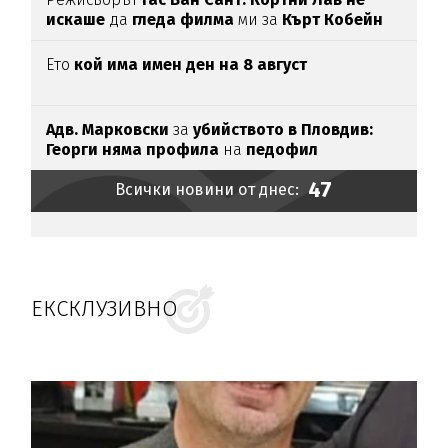
искаше
да
гледа филма
ми за
Кърт Кобейн
Ето
кой има имен ден на 8 август
Адв. Марковски
за
убийството в Пловдив:
Георги няма профила
на
педофил
47
Всички новини от днес:
ЕКСКЛУЗИВНО