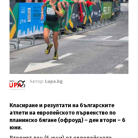
Автор:
Lupa.bg
Класиране и резултати на българските
атлети на европейското първенство по
планинско бягане (офроуд) – ден втори – 6
юни.
Вторият ден (6 юни) от европейското