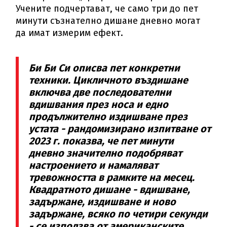
Учените подчертават, че само три до пет
минути съзнателно дишане дневно могат
да имат измерим ефект.
Би Би Си описва пет конкретни
техники. Цикличното въздишане
включва две последователни
вдишвания през носа и едно
продължително издишване през
устата - рандомизирано изпитване от
2023 г. показва, че пет минути
дневно значително подобряват
настроението и намаляват
тревожността в рамките на месец.
Квадратното дишане - вдишване,
задържане, издишване и ново
задържане, всяко по четири секунди
- се използва от американските