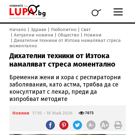
Начало
Здраве
Любопитно
Свят
Актуални новини
Общество
Новини
Дихателни техники от Изтока намаляват стреса
моментално
Дихателни техники от Изтока
намаляват стреса моментално
Бременни жени и хора с респираторни
заболявания, като астма, трябва да се
консултират с лекар, преди да
изпробват методите
Новини
17:10 - 16 Май 2026
7073