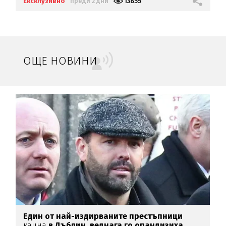
Ексклузивно
преди 2 дни
13855
ОЩЕ НОВИНИ
Един от най-издирваните престъпници
И
кацна
в Дъблин,
веднага го опандизиха
б