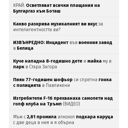
КРАЙ:
Осветляват всички плащания на
Булгаргаз към Боташ
Какво разкрива музикалният ви вкус
за
интелигентността ви?
ИЗВЪНРЕДНО: Инцидент
във
военния
завод
в
Белица
Куче нападна 8-годишно дете
и
майка
му в
парк
в Стара Загора
Пиян 77-годишен шофьор
си спретна
гонка
с полицията
в Павликени
Изтребители F-16 прехванаха самолети над
голф клуба на Тръмп
(ВИДЕО)
Мъж с
2,81
промила
алкохол
подкара
каруца
с две деца в нея и я обърна