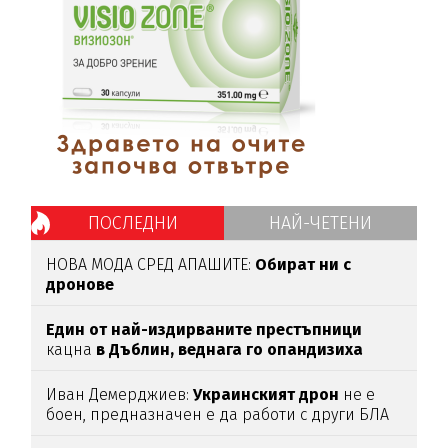
ПОСЛЕДНИ
НАЙ-ЧЕТЕНИ
НОВА МОДА СРЕД АПАШИТЕ:
Обират ни с
дронове
Един от най-издирваните престъпници
кацна
в Дъблин,
веднага го опандизиха
Иван Демерджиев:
Украинският
дрон
не е
боен, предназначен е да работи с други БЛА