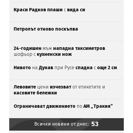
Краси Радков плаши
с
вида си
Петролът отново поскъпва
24-годишен
мъж
нападна таксиметров
шофьор с
кухненски нож
Нивото
на
Дунав
при Русе
спадна
с
още 2 см
Левовите
цени
изчезват
от етикетите и
касовите бележки
Ограничават движението
по
АМ „Тракия“
53
Всички новини от днес: