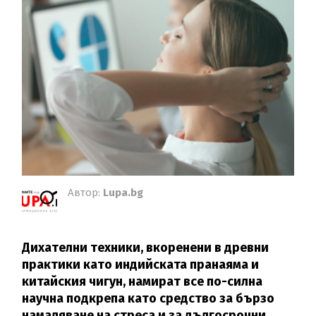
Автор:
Lupa.bg
Дихателни техники, вкоренени в древни
практики като индийската пранаяма и
китайския чигун, намират все по-силна
научна подкрепа като средство за бързо
намаляване на стреса и за дългосрочни