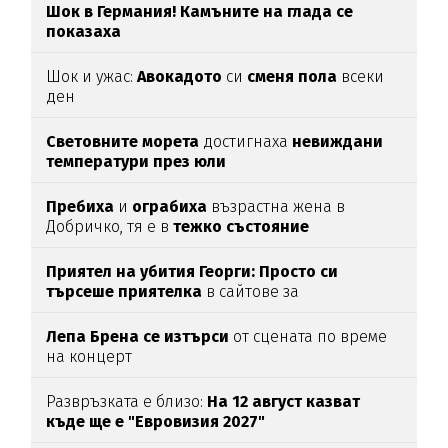
Шок в Германия! Камъните на глада се
показаха
Шок и ужас:
Авокадото
си
сменя пола
всеки
ден
Световните морета
достигнаха
невиждани
температури през юли
Пребиха
и
ограбиха
възрастна жена в
Добричко, тя е в
тежко
състояние
Приятел на убития Георги: Просто си
търсеше приятелка
в сайтове за
запознанства, нищо повече
Лепа Брена се изтърси
от сцената по време
на концерт
Развръзката е близо:
На 12 август казват
къде ще е "Евровизия 2027"