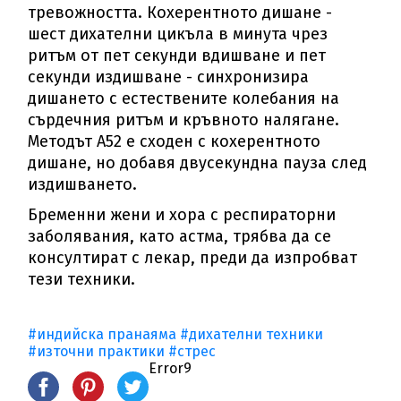
тревожността. Кохерентното дишане -
шест дихателни цикъла в минута чрез
ритъм от пет секунди вдишване и пет
секунди издишване - синхронизира
дишането с естествените колебания на
сърдечния ритъм и кръвното налягане.
Методът А52 е сходен с кохерентното
дишане, но добавя двусекундна пауза след
издишването.
Бременни жени и хора с респираторни
заболявания, като астма, трябва да се
консултират с лекар, преди да изпробват
тези техники.
#индийска пранаяма
#дихателни техники
#източни практики
#стрес
Error9