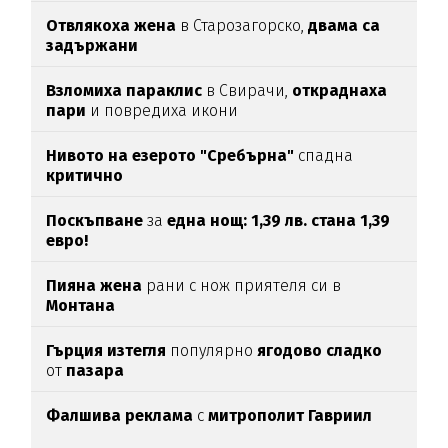
Отвлякоха жена
в Старозагорско,
двама са
задържани
Взломиха
параклис
в Свирачи,
откраднаха
пари
и повредиха икони
Нивото на езерото "Сребърна"
спадна
критично
Поскъпване
за
една нощ: 1,39 лв. стана 1,39
евро!
Пияна жена
рани с нож приятеля си в
Монтана
Гърция изтегля
популярно
ягодово сладко
от
пазара
Фалшива реклама
с
митрополит Гавриил