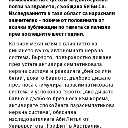
ползи за здравето, съобщава Би Би Си.
Изследванията в тази област са нараснали
значително - повече от половината от
всички публикации по темата са излезли
през последните шест години.
Ключов механизъм е влиянието на
дишането върху автономната нервна
система. Бързото, повърхностно дишане
през устата активира симпатиковата
нервна система и реакцията „бий се или
бягай", докато бавното, дълбоко дишане
през носа стимулира парасимпатиковата
система и успокоява тялото. „Ако дишате
бавно и дълбоко през носа към корема,
активирате спокойната парасимпатикова
нервна система", обяснява
изследователката Аби Литъл от
Университета „Грифит" в Австралия.