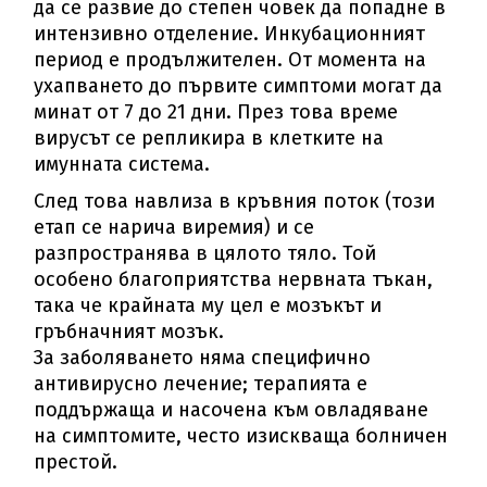
да се развие до степен човек да попадне в
интензивно отделение. Инкубационният
период е продължителен. От момента на
ухапването до първите симптоми могат да
минат от 7 до 21 дни. През това време
вирусът се репликира в клетките на
имунната система.
След това навлиза в кръвния поток (този
етап се нарича виремия) и се
разпространява в цялото тяло. Той
особено благоприятства нервната тъкан,
така че крайната му цел е мозъкът и
гръбначният мозък.
За заболяването няма специфично
антивирусно лечение; терапията е
поддържаща и насочена към овладяване
на симптомите, често изискваща болничен
престой.