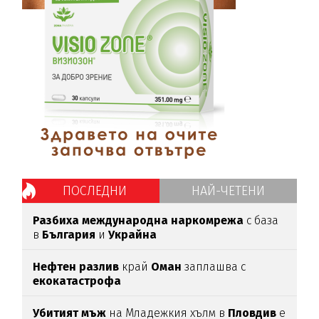
ПОСЛЕДНИ
НАЙ-ЧЕТЕНИ
Разбиха международна наркомрежа
с база
в
България
и
Украйна
Нефтен разлив
край
Оман
заплашва с
екокатастрофа
Убитият мъж
на Младежкия хълм в
Пловдив
е