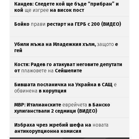
Кандев: Следете кой ще бъде “прибран” и
кой
ще изгрее
на висок пост
Бойко
прави
рестарт на ГЕРБ с 200 (ВИДЕО)
Убили мъжа на Младежкия хълм,
защото
е
гей
Костя: Радев го атакуват неговите депутати
от
плажовете на
Сейшелите
Бившата посланичка на Украйна в САЩ
е
обвинена
в корупция
МВР: Италианските
еврейчета
в Банско
хулиганствали 2 седмици (ВИДЕО)
Избраха чрез жребий шефа на
новата
антикорупционна комисия