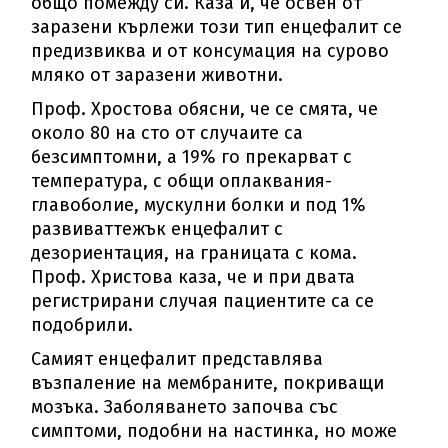
общо помежду си. Каза и, че освен от
заразени кърлежи този тип енцефалит се
предизвиква и от консумация на сурово
мляко от заразени животни.
Проф. Хростова обясни, че се смята, че
около 80 на сто от случаите са
безсимптомни, а 19% го прекарват с
температура, с общи оплаквания-
главоболие, мускулни болки и под 1%
развиваттежък енцефалит с
дезориентация, на границата с кома.
Проф. Христова каза, че и при двата
регистрирани случая пациентите са се
подобрили.
Самият енцефалит представлява
възпаление на мембраните, покриващи
мозъка. Заболяването започва със
симптоми, подобни на настинка, но може