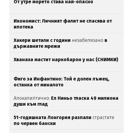
От утре морето става най-опасно
Икономист: Личният фалит не спасява от
ипотека
Хакери шетали с години
незабелязано
в
държавните мрежи
Хванаха мастит наркобарон у нас (СНИМКИ)
Фиго за Инфантино: Той е долен лъжец,
останка от миналото
Апокалиптично:
Ел Ниньо тласка 49 милиона
души към глад
51-годишната Лонгория разпали
страстите
по червен бански