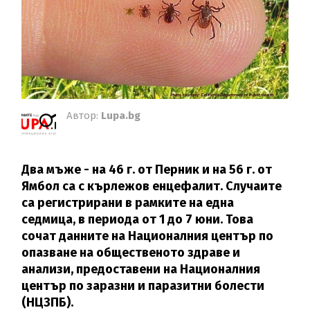
Автор:
Lupa.bg
Два мъже - на 46 г. от Перник и на 56 г. от
Ямбол са с кърлежов енцефалит. Случаите
са регистрирани в рамките на една
седмица, в периода от 1 до 7 юни. Това
сочат данните на Националния център по
опазване на общественото здраве и
анализи, предоставени на Националния
център по заразни и паразитни болести
(НЦЗПБ).