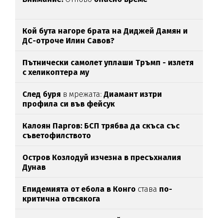
Кой бута нагоре брата на Диджей Дамян и
ДС-отроче Илин Савов?
Пътнически самолет уплаши Тръмп - излетя
с хеликоптера му
След буря
в мрежата:
Диамант изтри
профила си във фейсук
Калоян Паргов: БСП трябва да скъса със
съветофилството
Остров Козлодуй изчезна в пресъхналия
Дунав
Епидемията от ебола в Конго
става
по-
критична отвсякога