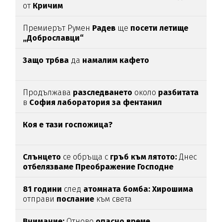
от
Кричим
Премиерът Румен
Радев
ще
посети летище
„Доброславци“
Защо трбва
да
намалим кафето
Продължава
разследването
около
разбитата
в
София лаборатория за фентанил
Коя е тази госпожица?
Слънцето
се обръща с
гръб към лятото:
Днес
отбелязваме
Преображение Господне
81 години
след
атомната бомба: Хирошима
отправи
послание
към света
Внимание:
Отново
опасно време