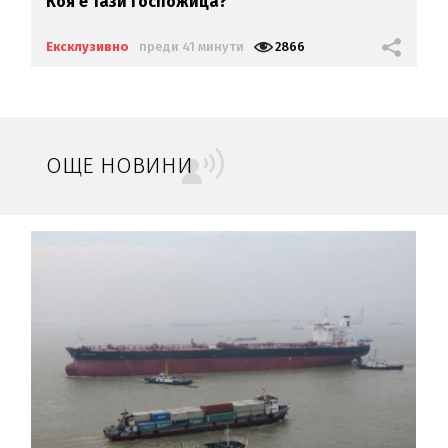
Коя е тази госпожица?
Ексклузивно
преди 41 минути
2866
ОЩЕ НОВИНИ