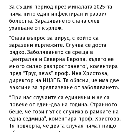
За същия период през миналата 2025-та
няма нито един инфектиран и развил
болестта. Заразяването стана след
ухапване от кърлеж.
“Става въпрос за вирус, с който са
заразени кърлежите. Случва се доста
рядко. Заболяването се среща в
Централна и Северна Европа, където ее
много силно разпространето”, коментира
пред “Труд news” проф. Ина Христова,
директор на НЦЗПБ. Тя обясни, че има две
ваксини за предпазване от заболяването.
“При нас случаите са единични и не са
повече от един-два на година. Странното
беше, че този път се случиха в рамките на
една седмица”, коментира проф. Христова.
Тя подчерта, че двата случая нямат нищо