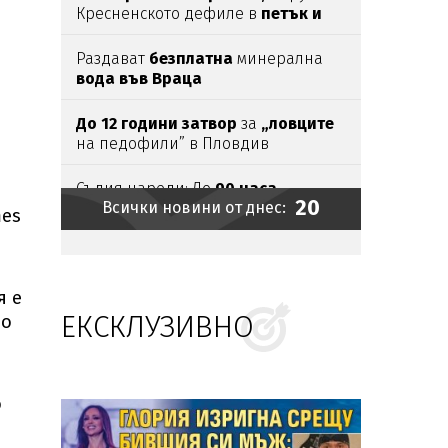
Кресненското дефиле в
петък и
неделя
Раздават
безплатна
минерална
вода във Враца
До 12 години затвор
за
„ловците
на педофили” в Пловдив
Съдия нареди: До
90 часа
20
Всички новини от днес:
месечно във фейсбук
и инстаграм
mes
за
непълнолетни
Пожарът
на АМ "Тракия" е
овладян,
но
не
и
локализиран
я е
ЕКСКЛУЗИВНО
Прокуратурата поема
случая със
по
сваленото от автобус момче
със
специални потребности
Жертвите
на
мълнии
в Индия
о
достигнаха
20 души