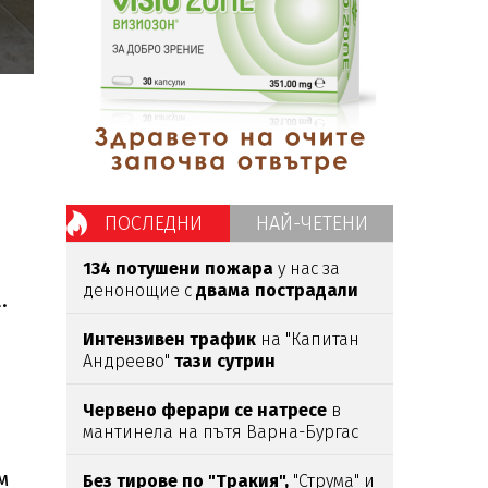
ПОСЛЕДНИ
НАЙ-ЧЕТЕНИ
134 потушени пожара
у нас за
денонощие с
двама пострадали
.
Интензивен трафик
на "Капитан
Андреево"
тази сутрин
Червено ферари се натресе
в
мантинела на пътя Варна-Бургас
м
Без тирове по "Тракия",
"Струма" и