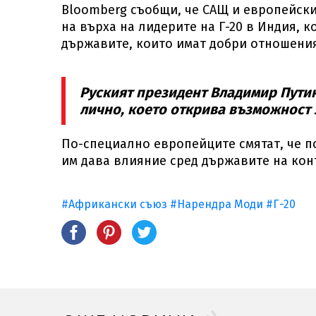
Bloomberg съобщи, че САЩ и европейск
на върха на лидерите на Г-20 в Индия, к
държавите, които имат добри отношения
Руският президент Владимир Путин
лично, което открива възможност з
По-специално европейците смятат, че п
им дава влияние сред държавите на кон
#Африкански съюз
#Нарендра Моди
#Г-20