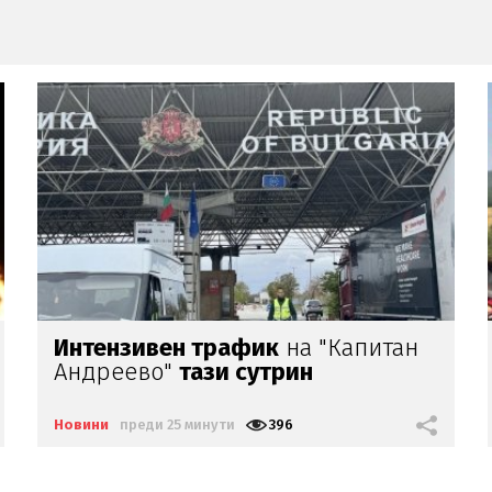
Червено ферари се натресе
в
мантинела на пътя Варна-Бургас
Новини
преди 28 минути
1358