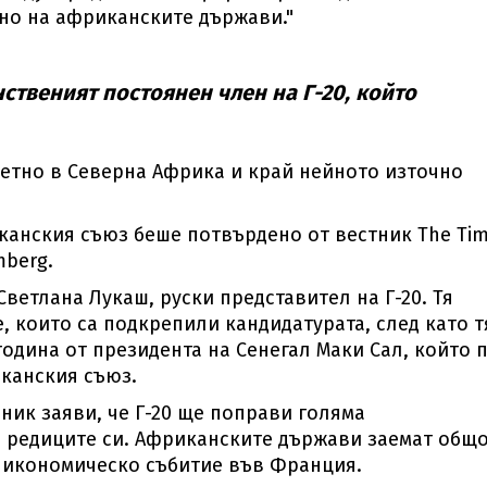
ено на африканските държави."
твеният постоянен член на Г-20, който
етно в Северна Африка и край нейното източно
анския съюз беше потвърдено от вестник The Ti
mberg.
ветлана Лукаш, руски представител на Г-20. Тя
, които са подкрепили кандидатурата, след като т
дина от президента на Сенегал Маки Сал, който 
иканския съюз.
ник заяви, че Г-20 ще поправи голяма
в редиците си. Африканските държави заемат общ
на икономическо събитие във Франция.