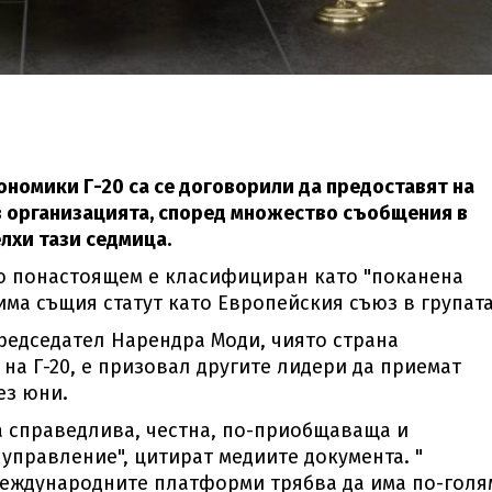
ономики Г-20 са се договорили да предоставят на
 организацията, според множество съобщения в
лхи тази седмица.
то понастоящем е класифициран като "поканена
има същия статут като Европейския съюз в групата
редседател Нарендра Моди, чиято страна
на Г-20, е призовал другите лидери да приемат
ез юни.
а справедлива, честна, по-приобщаваща и
управление", цитират медиите документа. "
 международните платформи трябва да има по-голя