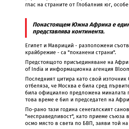
глас на страните от Глобалния юг, особ
Понастоящем Южна Африка е единс
представлява континента.
Египет и Мавриций - разположени съотв
крайбрежие - са "поканени страни".
Предстоящото присъединяване на Африк
of India и информационна агенция Bloo
Последният цитира като свой източник С
отбеляза, че Москва е била сред първите
била официално предложена миналата го
това време е бил и председател на Афр
По-рано тази година сенегалският санов
"несправедливост", като приеме съюза 
осмо място в света по БВП, заяви той 