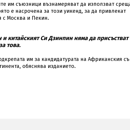
ите им съюзници възнамеряват да използват срещ
оято е насрочена за този уикенд, за да привлекат
 с Москва и Пекин.
 и китайският Си Дзинпин няма да присъстват
а това.
одкрепата им за кандидатурата на Африканския с
тинента, обяснява изданието.