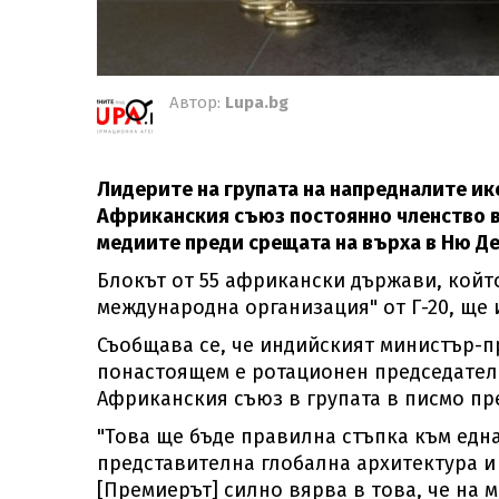
Автор:
Lupa.bg
Лидерите на групата на напредналите ик
Африканския съюз постоянно членство в
медиите преди срещата на върха в Ню Де
Блокът от 55 африкански държави, кой
международна организация" от Г-20, ще 
Съобщава се, че индийският министър-п
понастоящем е ротационен председател 
Африканския съюз в групата в писмо пр
"Това ще бъде правилна стъпка към едн
представителна глобална архитектура и 
[Премиерът] силно вярва в това, че на