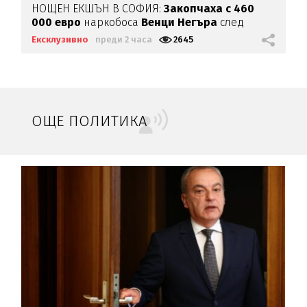
НОЩЕН ЕКШЪН В СОФИЯ:
Закопчаха с 460
000 евро
наркобоса
Венци Негъра
след
бясна гонка
Ексклузивно
преди 2 часа
2645
ОЩЕ ПОЛИТИКА