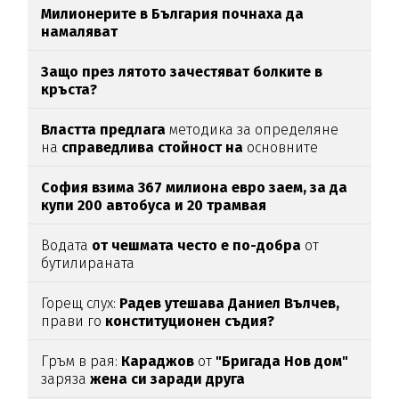
Милионерите в България почнаха да
намаляват
Защо през лятото зачестяват болките в
кръста?
Властта предлага
методика за определяне
на
справедлива стойност на
основните
храни
София взима 367 милиона евро заем, за да
купи 200 автобуса и 20 трамвая
Водата
от чешмата често е по-добра
от
бутилираната
Горещ слух:
Радев утешава Даниел Вълчев,
прави го
конституционен съдия?
Гръм в рая:
Караджов
от
"Бригада Нов дом"
заряза
жена си заради друга