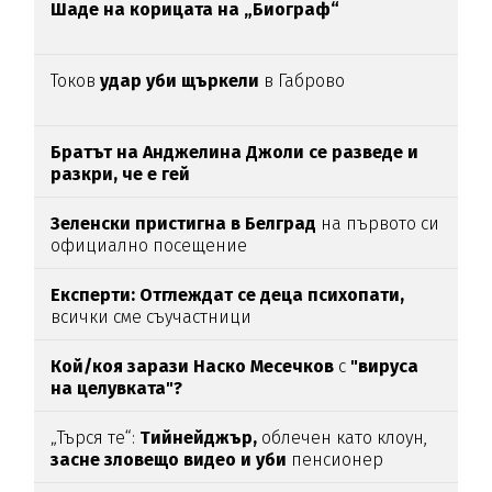
Шаде на корицата на „Биограф“
Токов
удар уби щъркели
в Габрово
Братът на Анджелина Джоли се разведе и
разкри, че е гей
Зеленски пристигна в Белград
на първото си
официално посещение
Експерти: Отглеждат се деца психопати,
всички сме съучастници
Кой/коя зарази
Наско Месечков
с
"вируса
на целувката"?
„Търся те“:
Тийнейджър,
облечен като клоун,
засне зловещо видео и уби
пенсионер