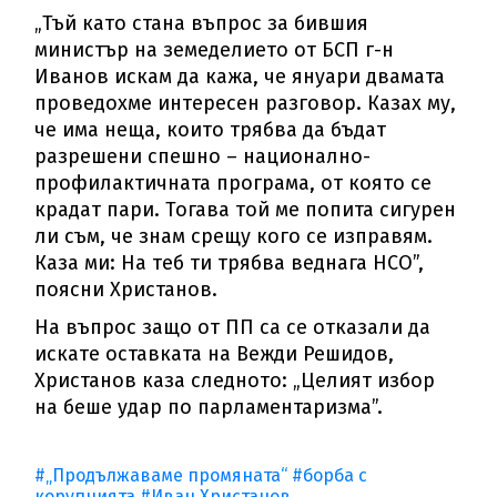
„Тъй като стана въпрос за бившия
министър на земеделието от БСП г-н
Иванов искам да кажа, че януари двамата
проведохме интересен разговор. Казах му,
че има неща, които трябва да бъдат
разрешени спешно – национално-
профилактичната програма, от която се
крадат пари. Тогава той ме попита сигурен
ли съм, че знам срещу кого се изправям.
Каза ми: На теб ти трябва веднага НСО”,
поясни Христанов.
На въпрос защо от ПП са се отказали да
искате оставката на Вежди Решидов,
Христанов каза следното: „Целият избор
на беше удар по парламентаризма”.
#„Продължаваме промяната“
#борба с
корупцията
#Иван Христанов