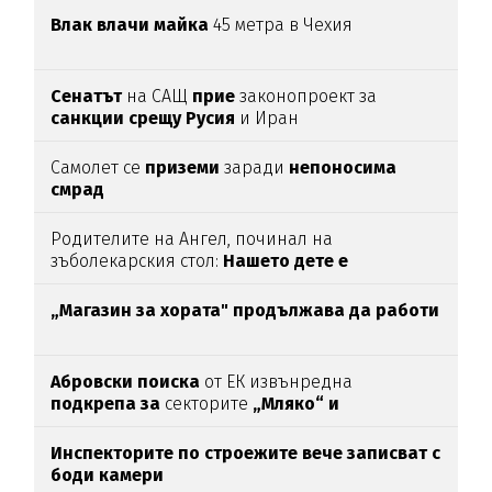
Влак влачи майка
45 метра в Чехия
Сенатът
на САЩ
прие
законопроект за
санкции срещу Русия
и Иран
Самолет се
приземи
заради
непоносима
смрад
Родителите на Ангел, починал на
зъболекарския стол:
Нашето дете е
интоксикирано
с препарат, който е
антидотът
на
упойката
„Магазин за хората"
продължава да работи
Абровски поиска
от ЕК извънредна
подкрепа за
секторите
„Мляко“ и
„Свиневъдство“
Инспекторите по строежите вече записват с
боди камери