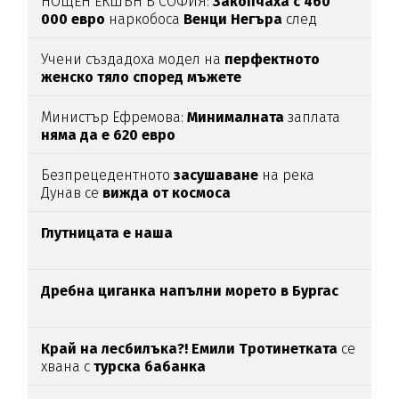
НОЩЕН ЕКШЪН В СОФИЯ:
Закопчаха с 460
000 евро
наркобоса
Венци Негъра
след
бясна гонка
Учени създадоха модел на
перфектното
женско тяло според мъжете
Министър Ефремова:
Минималната
заплата
няма да е 620 евро
Безпрецедентното
засушаване
на река
Дунав се
вижда от космоса
Глутницата е наша
Дребна циганка напълни морето в Бургас
Край на лесбилъка?!
Емили Тротинетката
се
хвана с
турска бабанка