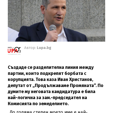
Автор:
Lupa.bg
Създаде се разделителна линия между
партии, които подкрепят борбата с
корупцията. Това каза Иван Христанов,
депутат от „Продължаваме Промяната”. По
думите му неговата кандидатура е била
най-логична за зам.-председател на
Комисията по земеделието.
„До голяма степен моето име е най-