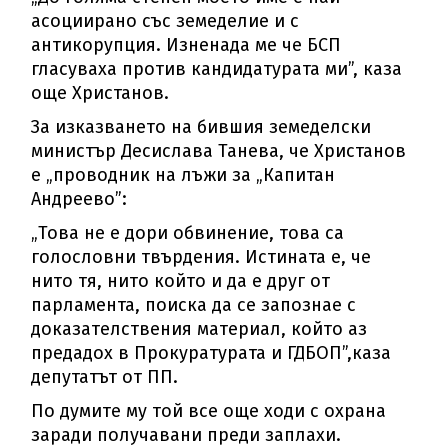
асоциирано със земеделие и с
антикорупция. Изненада ме че БСП
гласуваха против кандидатурата ми”, каза
още Христанов.
За изказването на бившия земеделски
министър Десислава Танева, че Христанов
е „проводник на лъжи за „Капитан
Андреево”:
„Това не е дори обвинение, това са
голословни твърдения. Истината е, че
нито тя, нито който и да е друг от
парламента, поиска да се запознае с
доказателствения материал, който аз
предадох в Прокуратурата и ГДБОП”,каза
депутатът от ПП.
По думите му той все още ходи с охрана
заради получавани преди заплахи.