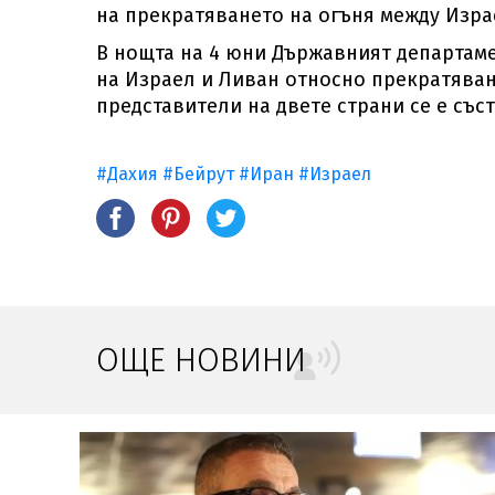
на прекратяването на огъня между Изра
В нощта на 4 юни Държавният департаме
на Израел и Ливан относно прекратяване
представители на двете страни се е със
#Дахия
#Бейрут
#Иран
#Израел
ОЩЕ НОВИНИ