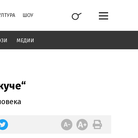
УЛТУРА
ШОУ
ОЗИ
МЕДИИ
куче“
човека