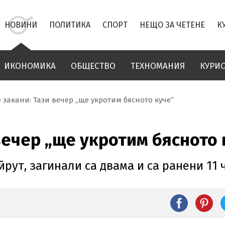
НОВИНИ
ПОЛИТИКА
СПОРТ
НЕЩО ЗА ЧЕТЕНЕ
К
ИКОНОМИКА
ОБЩЕСТВО
ТЕХНОМАНИЯ
КУРИ
 закани: Тази вечер „ще укротим бясното куче“
вечер „ще укротим бясното 
рут, загинали са двама и са ранени 11 