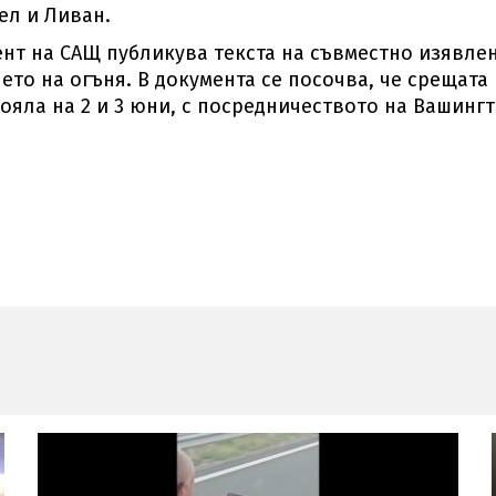
ел и Ливан.
нт на САЩ публикува текста на съвместно изявле
то на огъня. В документа се посочва, че срещата
тояла на 2 и 3 юни, с посредничеството на Вашингт