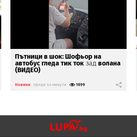
Ивайло
Мирчев за дрона у нас:
Кремъл разширява натиска
извън
бойното поле
Новини
преди 49 минути
1571