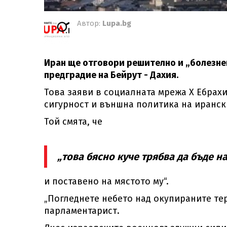
Автор:
Lupa.bg
Иран ще отговори решително и „болезне
предградие на Бейрут - Дахия.
Това заяви в социалната мрежа X Ебрах
сигурност и външна политика на иранск
Той смята, че
„това бясно куче трябва да бъде н
и поставено на мястото му“.
„Погледнете небето над окупираните тер
парламентарист.