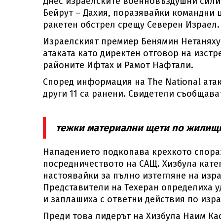
Днес израелските военновъздушни сили
Бейрут – Дахия, поразявайки командни 
ракетен обстрел срещу Северен Израел.
Израелският премиер Бенямин Нетаняху 
атаката като директен отговор на изст
районите Ифтах и Рамот Нафтали.
Според информация на The National атак
други 11 са ранени. Свидетели съобщава
тежки материални щети по жилищн
Нападението подкопава крехкото спораз
посредничеството на САЩ. Хизбула кате
настоявайки за пълно изтегляне на изр
Представители на Техеран определиха у
и заплашиха с ответни действия по изр
Преди това лидерът на Хизбула Наим Кас