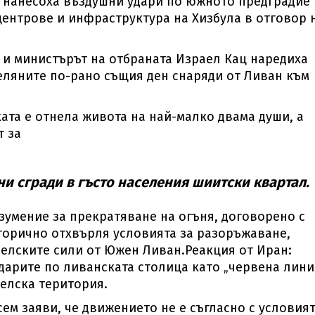
 нанесоха въздушни удари по южното предградие 
центрове и инфраструктура на Хизбула в отговор 
и министърът на отбраната Израел Кац наредиха
реляните по-рано същия ден снаряди от Ливан към
ата е отнела живота на най-малко двама души, а
т за
и сгради в гъсто населения шиитски квартал.
умение за прекратяване на огъня, договорено с
горично отхвърля условията за разоръжаване,
аелските сили от Южен Ливан.Реакция от Иран:
дарите по ливанската столица като „червена лини
аелска територия.
ем заяви, че движението не е съгласно с условия