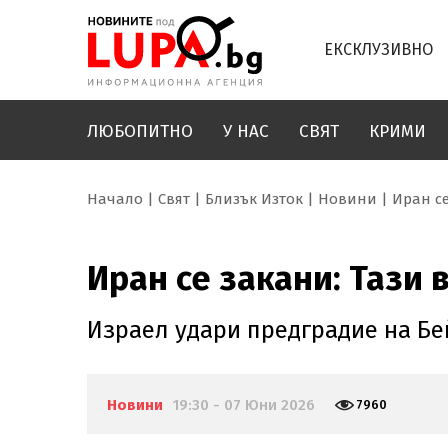
ЕКСКЛУЗИВНО
ЛЮБОПИТНО
У НАС
СВЯТ
КРИМИ
Начало
Свят
Близък Изток
Новини
Иран се
Иран се закани: Тази 
Израел удари предградие на Бей
Новини
19:30 - 07 Юни 2026
7960