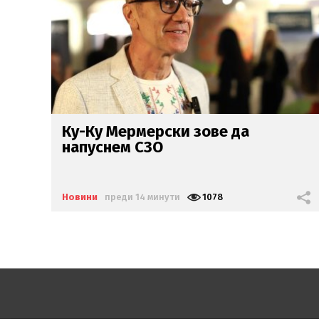
Пътници в шок: Шофьор на
автобус гледа тик ток
зад
волана
(ВИДЕО)
Новини
преди 44 минути
1899