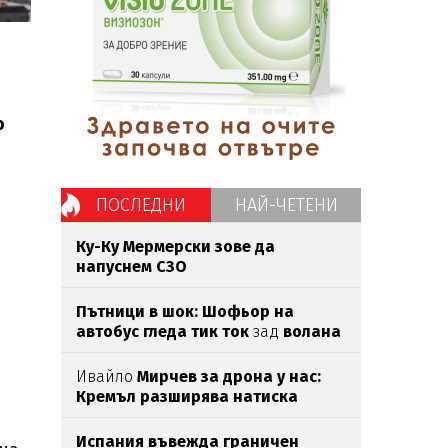
о
ПОСЛЕДНИ
НАЙ-ЧЕТЕНИ
Ку-Ку Мермерски зове да
напуснем СЗО
Пътници в шок: Шофьор на
автобус гледа тик ток
зад
волана
(ВИДЕО)
Ивайло
Мирчев за дрона у нас:
Кремъл разширява натиска
извън
бойното поле
Испания въвежда граничен