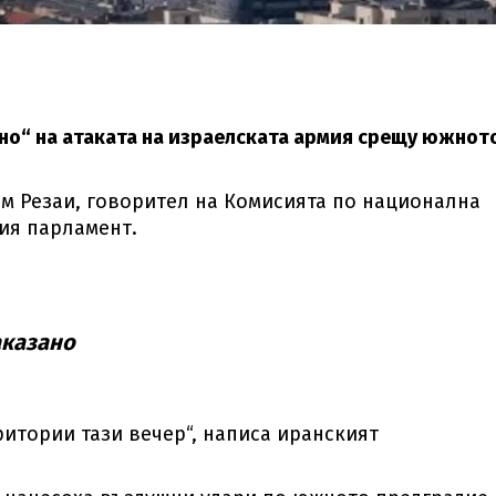
но“ на атаката на израелската армия срещу южнот
им Резаи, говорител на Комисията по национална
ия парламент.
аказано
итории тази вечер“, написа иранският