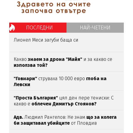
ПОСЛЕДНИ
НАЙ-ЧЕТЕНИ
Лионел Меси загуби баща си
Какво
знаем за дрона "Майя"
и за какво се
използва той?
"Говнари"
струваха 10 000 евро
глоба на
Левски
"Проста България"
цял ден пере тениски: С
какво е
облечен Димитър Стоянов?
Адв.
Людмил Рангелов: Не знам
що за колега
би защитавал убийците
от Пловдив