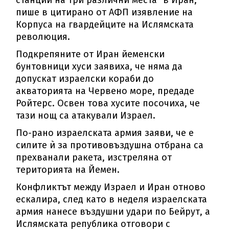
станции на три различни места" в Иран,
пише в цитирано от АФП изявление на
Корпуса на гвардейците на Ислямската
революция.
Подкрепяните от Иран йеменски
бунтовници хуси заявиха, че няма да
допускат израелски кораби до
акваторията на Червено море, предаде
Ройтерс. Освен това хусите посочиха, че
тази нощ са атакували Израел.
По-рано израелската армия заяви, че е
силите ѝ за противовъздушна отбрана са
прехванали ракета, изстреляна от
територията на Йемен.
Конфликтът между Израел и Иран отново
ескалира, след като в неделя израелската
армия нанесе въздушни удари по Бейрут, а
Ислямската република отговори с