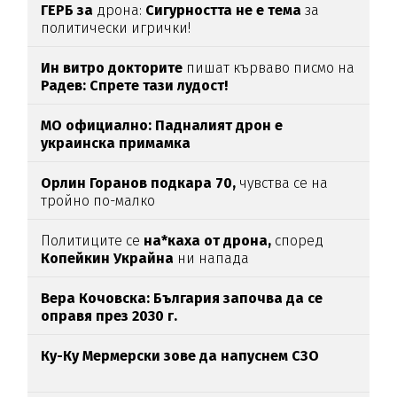
ГЕРБ за
дрона:
Сигурността не е тема
за
политически игрички!
Ин витро докторите
пишат кърваво писмо на
Радев: Спрете тази лудост!
МО официално: Падналият дрон е
украинска примамка
Орлин Горанов подкара 70,
чувства се на
тройно по-малко
Политиците се
на*каха от дрона,
според
Копейкин Украйна
ни напада
Вера Кочовска: България започва да се
оправя през 2030 г.
Ку-Ку Мермерски зове да напуснем СЗО