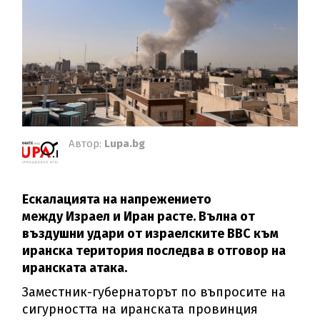
Автор:
Lupa.bg
Ескалацията на напрежението
между Израел и Иран расте. Вълна от
въздушни удари от израелските ВВС към
иранска територия последва в отговор на
иранската атака.
Заместник-губернаторът по въпросите на
сигурността на иранската провинция