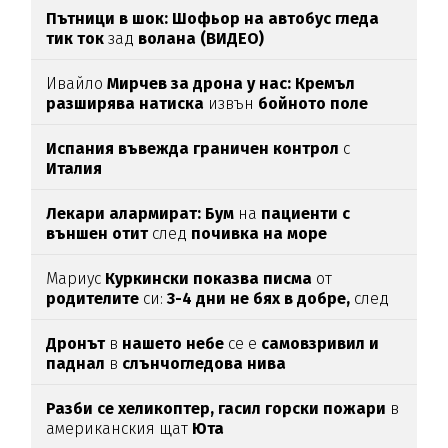
Пътници в шок: Шофьор на автобус гледа
тик ток
зад
волана (ВИДЕО)
Ивайло
Мирчев за дрона у нас: Кремъл
разширява натиска
извън
бойното поле
Испания въвежда граничен контрол
с
Италия
Лекари алармират: Бум
на
пациенти с
външен отит
след
почивка на море
Мариус
Куркински показва писма
от
родителите
си:
3-4 дни не бях в добре,
след
като ги
прочетох
Дронът
в
нашето небе
се е
самовзривил и
паднал
в
слънчогледова нива
Разби се хеликоптер,
гасил горски пожари
в
американския щат
Юта