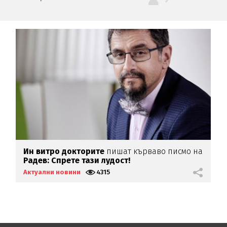
Ин витро докторите
пишат кърваво писмо на
П
Радев: Спрете тази лудост!
К
Актуални новини
4315
А