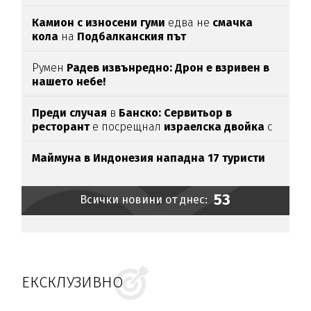
Камион с износени гуми
едва нe
смачка
кола
на
Подбалканския път
Румен
Радев извънредно: Дрон е взривен в
нашето небе!
Преди случая
в
Банско: Сервитьор в
ресторант
е посрещнал
израелска двойка
с
"Хайл Хитлер"
Маймуна в Индонезия нападна 17 туристи
53
Всички новини от днес:
ЕКСКЛУЗИВНО