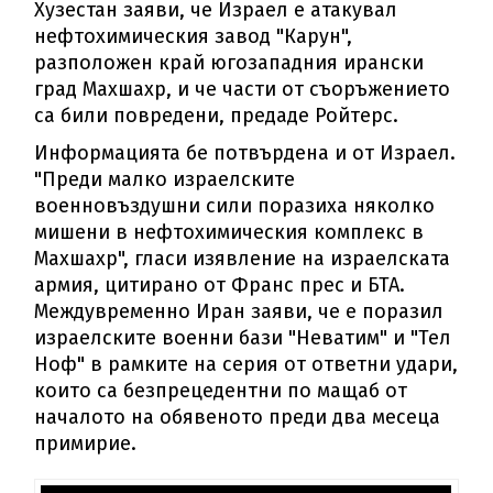
Хузестан заяви, че Израел е атакувал
нефтохимическия завод "Карун",
разположен край югозападния ирански
град Махшахр, и че части от съоръжението
са били повредени, предаде Ройтерс.
Информацията бе потвърдена и от Израел.
"Преди малко израелските
военновъздушни сили поразиха няколко
мишени в нефтохимическия комплекс в
Махшахр", гласи изявление на израелската
армия, цитирано от Франс прес и БТА.
Междувременно Иран заяви, че е поразил
израелските военни бази "Неватим" и "Тел
Ноф" в рамките на серия от ответни удари,
които са безпрецедентни по мащаб от
началото на обявеното преди два месеца
примирие.