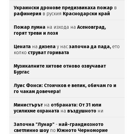
Украински дронове предизвикаха пожар
в
рафинерия
в руския
Краснодарски край
Пожар лумна
на изхода на
Асеновград,
горят треви и лозя
Цената
на
дизела
у нас
започна да пада,
ето
колко
струват горивата
Музикалните хитове отново озвучават
Бургас
Луис Фонси: Стоичков е велик, обичам го и
го чакам довечера!
Министърът
на
отбраната: От 31 юли
усилихме охраната
на
въздушното
ни
пространство
Започна "Лунар"
-
най-грандиозното
светлинно шоу
по
Южното Черноморие