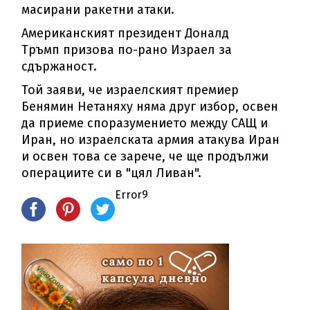
масирани ракетни атаки.
Американският президент Доналд
Тръмп призова по-рано Израел за
сдържаност.
Той заяви, че израелският премиер
Бенямин Нетаняху няма друг избор, освен
да приеме споразумението между САЩ и
Иран, но израелската армия атакува Иран
и освен това се зарече, че ще продължи
операциите си в "цял Ливан".
Error9