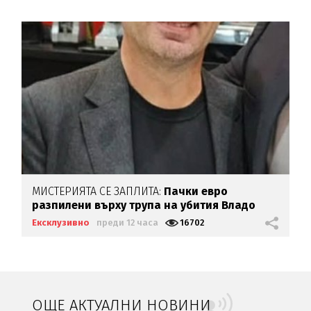
МИСТЕРИЯТА СЕ ЗАПЛИТА:
Пачки евро
разпилени върху трупа на убития Владо
Загатото
Ексклузивно
преди 12 часа
16702
ОЩЕ АКТУАЛНИ НОВИНИ