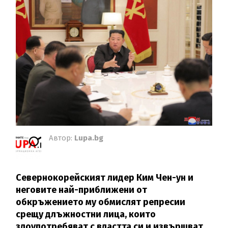
Автор:
Lupa.bg
Севернокорейският лидер Ким Чен-ун и
неговите най-приближени от
обкръжението му обмислят репресии
срещу длъжностни лица, които
злоупотребяват с властта си и извършват