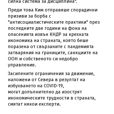
силна система за дисциплина".
Преди това Ким отправяше спорадични
призиви за борба с
"антисоциалистическите практики" през
последните две години на фона на
опасенията извън КНДР за крехката
икономика на страната, която беше
поразена от свързаните с пандемията
затваряния на границите, санкциите на
ООН и собственото си недобро
управление.
Засилените ограничения за движение,
наложени от Севера в резултат на
избухването на COVID-19,
могат допълнително да изострят
икономическите трудности в страната,
смятат някои експерти.