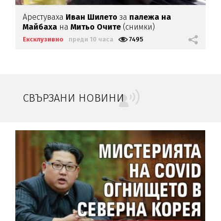
Арестуваха
Иван Шилето
за
палежа на
Майбаха
на
Митьо Очите
(снимки)
Ексклузивно
преди 10 часа
7495
СВЪРЗАНИ НОВИНИ