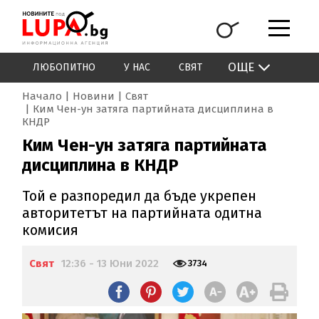
ОЩЕ
ЛЮБОПИТНО
У НАС
СВЯТ
Начало
Новини
Свят
Ким Чен-ун затяга партийната дисциплина в
КНДР
Ким Чен-ун затяга партийната
дисциплина в КНДР
Той е разпоредил да бъде укрепен
авторитетът на партийната одитна
комисия
Свят
12:36 - 13 Юни 2022
3734