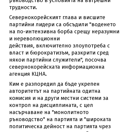
ръководство в условията на вътрешни
трудности.
Севернокорейският глава и висшите
партийни лидери са обсъдили "воденето
на по-интензивна борба срещу неразумни
и нереволюционни
действия, включително злоупотреба с
власт и бюрократизъм, разкрити сред
някои партийни служители", посочва
севернокорейската информационна
агенция КЦНА.
Ким е разпоредил да бъде укрепен
авторитетът на партийната одитна
комисия и на други местни системи за
контрол на дисциплината, с цел
насърчаване на "монолитното
ръководство" на партията и "широката
политическа дейност на партията чрез