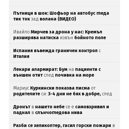
Пътници в шок: Шофьор на автобус гледа
тик ток
зад
волана (ВИДЕО)
Ивайло
Мирчев за дрона у нас: Кремъл
разширява натиска
извън
бойното поле
Испания въвежда граничен контрол
с
Италия
Лекари алармират: Бум
на
пациенти с
външен отит
след
почивка на море
Мариус
Куркински показва писма
от
родителите
си:
3-4 дни не бях в добре,
след
като ги
прочетох
Дронът
в
нашето небе
се е
самовзривил и
паднал
в
слънчогледова нива
Разби се хеликоптер,
гасил горски пожари
в