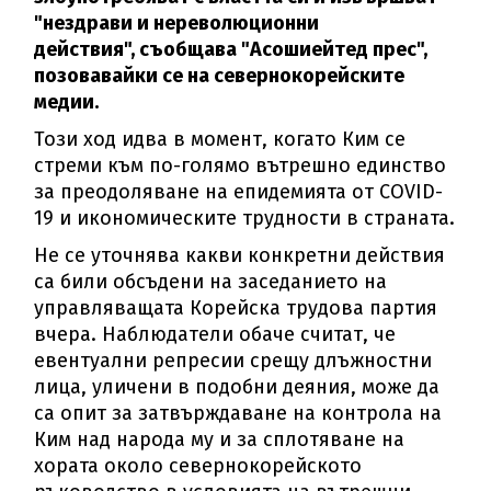
"нездрави и нереволюционни
действия", съобщава "Асошиейтед прес",
позовавайки се на севернокорейските
медии.
Този ход идва в момент, когато Ким се
стреми към по-голямо вътрешно единство
за преодоляване на епидемията от COVID-
19 и икономическите трудности в страната.
Не се уточнява какви конкретни действия
са били обсъдени на заседанието на
управляващата Корейска трудова партия
вчера. Наблюдатели обаче считат, че
евентуални репресии срещу длъжностни
лица, уличени в подобни деяния, може да
са опит за затвърждаване на контрола на
Ким над народа му и за сплотяване на
хората около севернокорейското