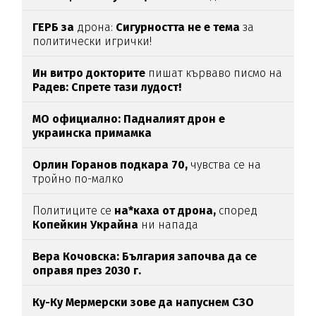
ГЕРБ за
дрона:
Сигурността не е тема
за
политически игрички!
Ин витро докторите
пишат кърваво писмо на
Радев: Спрете тази лудост!
МО официално: Падналият дрон е
украинска примамка
Орлин Горанов подкара 70,
чувства се на
тройно по-малко
Политиците се
на*каха от дрона,
според
Копейкин Украйна
ни напада
Вера Кочовска: България започва да се
оправя през 2030 г.
Ку-Ку Мермерски зове да напуснем СЗО