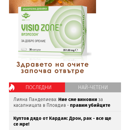
ПОСЛЕДНИ
НАЙ-ЧЕТЕНИ
Лияна Панделиева:
Ние сме виновни
за
касапницата в Пловдив -
правим убийците
медийни звезди!
Култов дядо от Кардам: Дрон, рак - все ще
се мре!