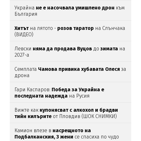
Украйна
не е насочвала умишлено дрон
към
България
Хитът
на лятото -
розов таратор
на Слънчака
(ВИДЕО)
Левски
няма да продава Вуцов
до
зимата
на
2027-а
Семплата
Чамова привика хубавата Олеся
за
дрона
Гари Каспаров:
Победа за Украйна е
последната надежда
на Русия
Вижте как
купонясват с алкохол и брадви
тийн килърите
от Пловдив (ШОК СНИМКИ)
Камион влезе в
насрещното на
Подбалканския, 3 жени
се спасиха по чудо