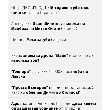
(ВИДЕО)
ОЩЕ ЕДНО ИЗРОДЧЕ:
18-годишен уби с кол
чичо си
в село Странско
Арестуваха
Иван Шилето
за
палежа на
Майбаха
на
Митьо Очите
(снимки)
Лионел
Меси загуби
баща си
Какво
знаем за дрона "Майя"
и за какво се
използва той?
"Говнари"
струваха 10 000 евро
глоба на
Левски
"Проста България"
цял ден пере тениски: С
какво е
облечен Димитър Стоянов?
Адв.
Людмил Рангелов: Не знам
що за колега
би защитавал убийците
от Пловдив