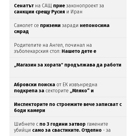
Сенатът
на САЩ
прие
законопроект за
санкции срещу Русия
и Иран
Самолет се
приземи
заради
непоносима
смрад
Родителите на Ангел, починал на
зъболекарския стол:
Нашето дете е
интоксикирано
с препарат, който е
антидотът
на
упойката
„Магазин за хората"
продължава да работи
Абровски поиска
от ЕК извънредна
подкрепа за
секторите
„Мляко“ и
„Свиневъдство“
Инспекторите по строежите вече записват с
боди камери
Шибнете с
по 3 години затвор
гамените
убийци
само за свастиките. Отделно
- за