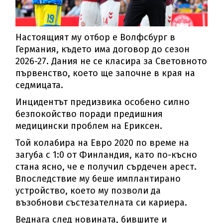
Настоящият му отбор е Волфсбург в
Германия, където има договор до сезон
2026-27. Дания не се класира за Световното
първенство, което ще започне в края на
седмицата.
Инцидентът предизвика особено силно
безпокойство поради предишния
медицински проблем на Ериксен.
Той колабира на Евро 2020 по време на
загуба с 1:0 от Финландия, като по-късно
стана ясно, че е получил сърдечен арест.
Впоследствие му беше имплантирано
устройство, което му позволи да
възобнови състезателната си кариера.
Веднага след новината, бившите и