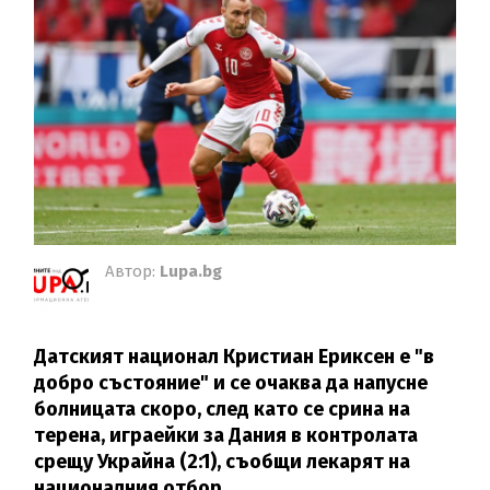
Автор:
Lupa.bg
Датският национал Кристиан Ериксен е "в
добро състояние" и се очаква да напусне
болницата скоро, след като се срина на
терена, играейки за Дания в контролата
срещу Украйна (2:1), съобщи лекарят на
националния отбор.