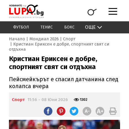
ОЩЕ
ФУТБОЛ
ТЕНИС
БОКС
Начало
Мондиал 2026
Спорт
Кристиан Ериксен е добре, спортният свят си
отдъхна
Кристиан Ериксен е добре,
спортният свят си отдъхна
Пейсмейкърът е спасил датчанина след
колапса вчера
Спорт
11:56 - 08 Юни 2026
1302