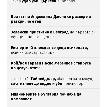
Токов
удар уби щъркели
в Габрово
Братът на Анджелина Джоли се разведе и
разкри, че е гей
Зеленски пристигна в Белград
на първото си
официално посещение
Експерти: Отглеждат се деца психопати,
всички сме съучастници
Кой/коя зарази
Наско Месечков
с
"вируса
на целувката"?
„Търся те“:
Тийнейджър,
облечен като клоун,
засне зловещо видео и уби
пенсионер
Милионерите в България почнаха да
намаляват