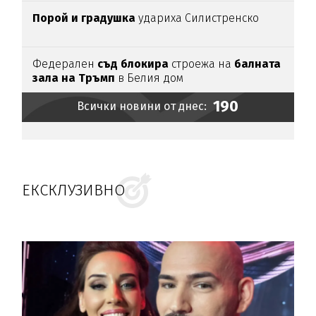
убийството
Порой и градушка
удариха Силистренско
Федерален
съд блокира
строежа на
балната
зала на Тръмп
в Белия дом
190
Всички новини от днес:
ЕКСКЛУЗИВНО