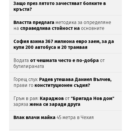
Защо през лятото зачестяват болките в
кръста?
Властта предлага
методика за определяне
на
справедлива стойност на
основните
храни
София взима 367 милиона евро заем, за да
купи 200 автобуса и 20 трамвая
Водата
от чешмата често е по-добра
от
бутилираната
Горещ слух:
Радев утешава Даниел Вълчев,
прави го
конституционен съдия?
Гръм в рая:
Караджов
от
"Бригада Нов дом"
заряза
жена си заради друга
Влак влачи майка
45 метра в Чехия