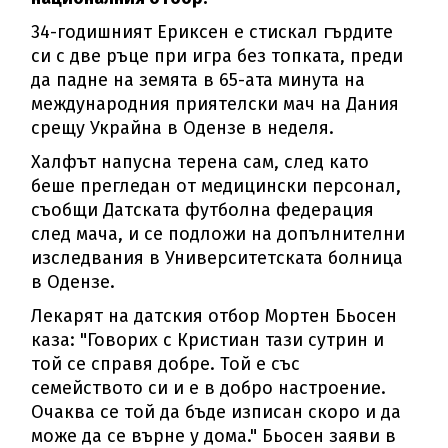
34-годишният Ериксен е стискал гърдите
си с две ръце при игра без топката, преди
да падне на земята в 65-ата минута на
международния приятелски мач на Дания
срещу Украйна в Одензе в неделя.
Халфът напусна терена сам, след като
беше прегледан от медицински персонал,
съобщи Датската футболна федерация
след мача, и се подложи на допълнителни
изследвания в Университетската болница
в Одензе.
Лекарят на датския отбор Мортен Бьосен
каза: "Говорих с Кристиан тази сутрин и
той се справя добре. Той е със
семейството си и е в добро настроение.
Очаква се той да бъде изписан скоро и да
може да се върне у дома." Бьосен заяви в