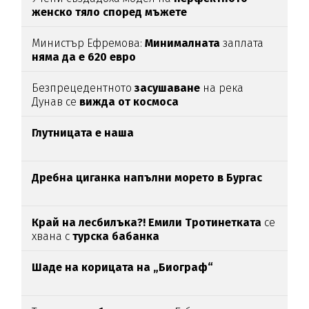
женско тяло според мъжете
Министър Ефремова:
Минималната
заплата
няма да е 620 евро
Безпрецедентното
засушаване
на река
Дунав се
вижда от космоса
Глутницата е наша
Дребна циганка напълни морето в Бургас
Край на лесбилъка?!
Емили Тротинетката
се
хвана с
турска бабанка
Шаде на корицата на „Биограф“