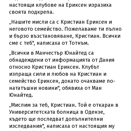
настоящи клубове на Ериксен изразиха
своята подкрепа.
„Нашите мисли са с Кристиан Ериксен и
неговото семейство. Пожелаваме ти пълно
и бързо възстановяване, Кристиан. Всички
сме с теб", написаха от Тотнъм.
„Всички в Манчестър Юнайтед са
обнадеждени от информацията от Дания
относно Кристиан Ериксен. Клубът
изпраща сили и любов на Кристиан и
семейство Ериксен, докато очакваме по-
нататъшни новини", обявиха от Ман
Юнайтед.
„Мислим за теб, Кристиан. Той е откаран в
Университетската болница в Одензе,
където ще последват допълнителни
изследвания", написаха от настоящия му