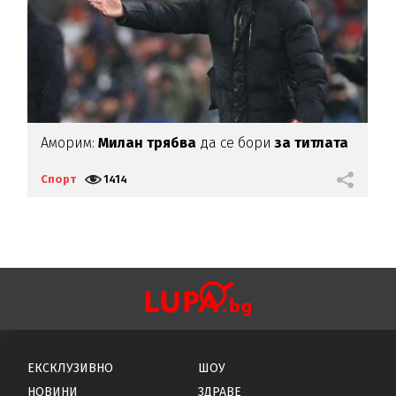
Аморим:
Милан трябва
да се бори
за титлата
Е
С
Спорт
1414
С
ЕКСКЛУЗИВНО
ШОУ
НОВИНИ
ЗДРАВЕ