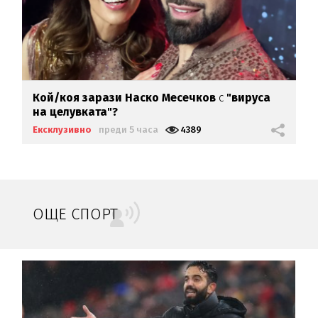
Кой/коя зарази
Наско Месечков
с
"вируса
на целувката"?
Ексклузивно
преди 5 часа
4389
ОЩЕ СПОРТ