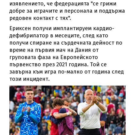
изявлението, че федерацията "се грижи
добре за играчите и персонала и поддържа
редовен контакт с тях".
Ериксен получи имплантируем кардио-
дефибрилатор в месеците, след като
получи спиране на сърдечната дейност по
време на първия мач на Дания от
груповата фаза на Европейското
първенство през 2021 година. Той се
завърна към игра по-малко от година след
този инцидент.