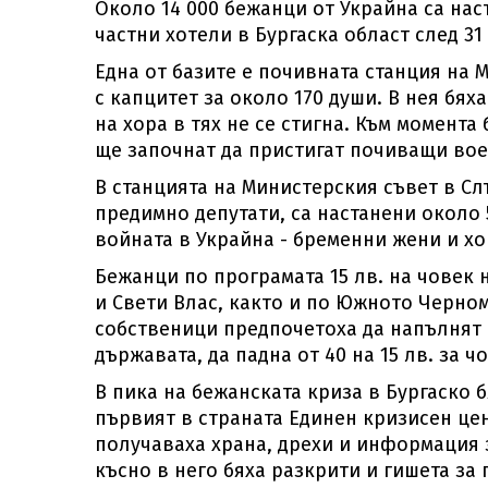
Около 14 000 бежанци от Украйна са на
частни хотели в Бургаска област след 31
Една от базите е почивната станция на 
с капцитет за около 170 души. В нея бях
на хора в тях не се стигна. Към момента 
ще започнат да пристигат почиващи во
В станцията на Министерския съвет в Сл
предимно депутати, са настанени около 
войната в Украйна - бременни жени и хо
Бежанци по програмата 15 лв. на човек 
и Свети Влас, както и по Южното Черно
собственици предпочетоха да напълнят б
държавата, да падна от 40 на 15 лв. за ч
В пика на бежанската криза в Бургаско 
първият в страната Единен кризисен цен
получаваха храна, дрехи и информация з
късно в него бяха разкрити и гишета за