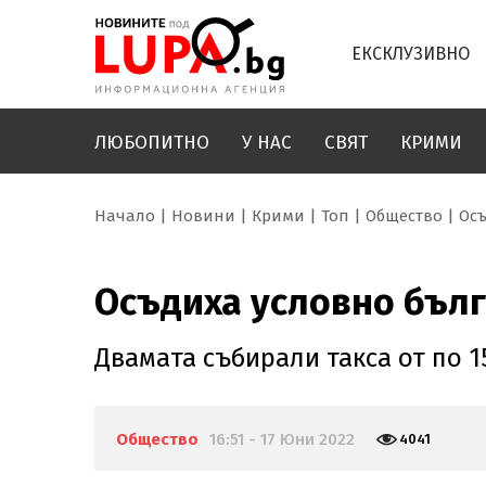
ЕКСКЛУЗИВНО
ЛЮБОПИТНО
У НАС
СВЯТ
КРИМИ
Начало
Новини
Крими
Топ
Общество
Осъ
Осъдиха условно бълг
Двамата събирали такса от по 1
Общество
16:51 - 17 Юни 2022
4041