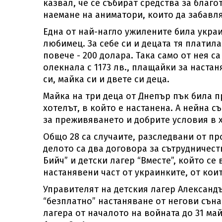
казвал, че се събират средства за благо
наемане на аниматори, които да забавля
Една от най-нагло ужилените била украи
любимец. За себе си и децата тя платила
повече - 200 долара. Така само от нея с
олекнала с 1173 лв., плащайки за настан
си, майка си и двете си деца.
Майка на три деца от Днепър пък била пр
хотелът, в който е настанена. А нейна с
за преживяването и добрите условия в 
Общо 28 са случаите, разследвани от пр
делото са два договора за сътрудничес
Бийч” и детски лагер “Вместе”, който с
настанявени част от украинките, от кои
Управителят на детския лагер Александ
“безплатно” настаняване от негови сън
лагера от началото на войната до 31 ма