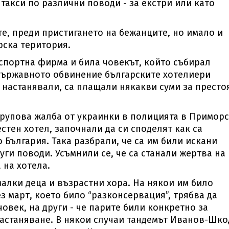
такси по различни поводи - за екстри или като
е, преди пристигането на бежанците, но имало и
рска територия.
спортна фирма и била човекът, който събирал
 държавното обвинение българските хотелиери
 настанявали, са плащали някакви суми за престо
групова жалба от украинки в полицията в Приморс
стен хотел, започнали да си споделят как са
 България. Така разбрали, че са им били искани
уги поводи. Усъмнили се, че са станали жертва на
 на хотела.
алки деца и възрастни хора. На някои им било
з март, което било “разконсервация”, трябва да
човек, на други - че парите били конкретно за
а настаняване. В някои случаи тандемът Иванов-Шко