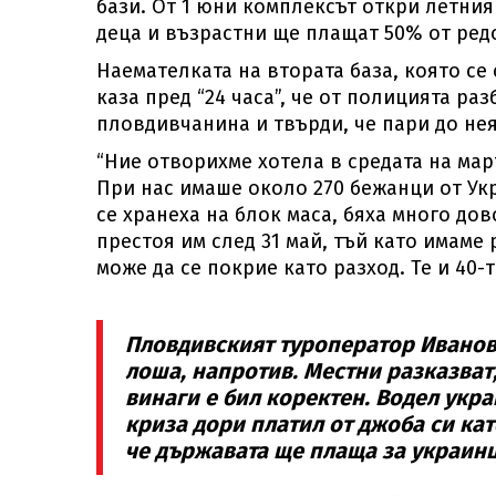
бази. От 1 юни комплексът откри летния
деца и възрастни ще плащат 50% от ред
Наемателката на втората база, която се
каза пред “24 часа”, че от полицията ра
пловдивчанина и твърди, че пари до нея
“Ние отворихме хотела в средата на мар
При нас имаше около 270 бежанци от Укр
се хранеха на блок маса, бяха много до
престоя им след 31 май, тъй като имаме 
може да се покрие като разход. Те и 40-
Пловдивският туроператор Иванов е
лоша, напротив. Местни разказват,
винаги е бил коректен. Водел укра
криза дори платил от джоба си кат
че държавата ще плаща за украинц