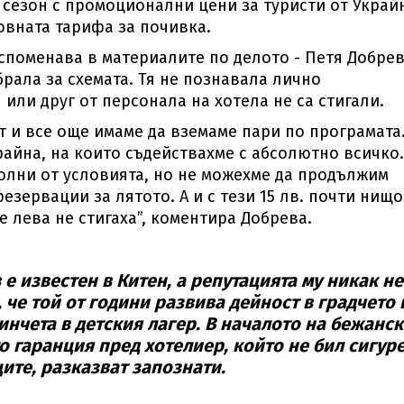
 сезон с промоционални цени за туристи от Украйн
овната тарифа за почивка.
 споменава в материалите по делото - Петя Добрев
збрала за схемата. Тя не познавала лично
 или друг от персонала на хотела не са стигали.
т и все още имаме да вземаме пари по програмата
айна, на които съдействахме с абсолютно всичко.
волни от условията, но не можехме да продължим
резервации за лятото. А и с тези 15 лв. почти нищо
те лева не стигаха”, коментира Добрева.
 известен в Китен, а репутацията му никак не
 че той от години развива дейност в градчето 
инчета в детския лагер. В началото на бежанск
о гаранция пред хотелиер, който не бил сигуре
ите, разказват запознати.