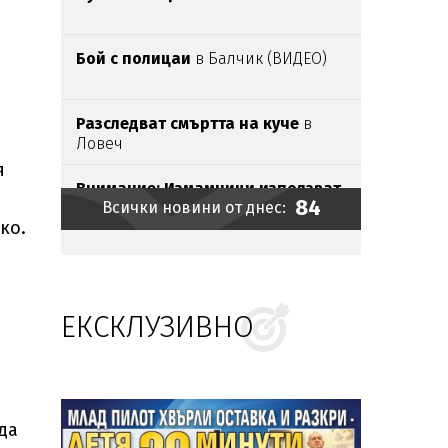
Бой с полицаи
в Балчик (ВИДЕО)
Разследват смъртта на куче
в
Ловеч
я
Внимание:
Измамници използват
84
Всички новини от днес:
имената
на
родопски села
за
ко.
продажба
на „
чудодейни“
мехлеми
Най-много бира се пие в Добрич,
София е шеста
ЕКСКЛУЗИВНО
Откриха
8 иракчани,
натъпкани
в
тайника
на бус
КОШМАР:
Млад пилот хвърли
оставка и разкри - летя 30
минути в седмицата
да