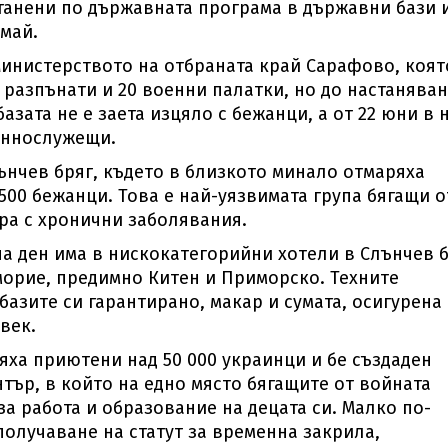
станени по държавната програма в държавни бази 
 май.
Министерството на отбраната край Сарафово, коят
а разпънати и 20 военни палатки, но до настанява
базата не е заета изцяло с бежанци, а от 22 юни в 
еннослужещи.
ънчев бряг, където в близкото минало отмаряха
500 бежанци. Това е най-уязвимата група бягащи о
ра с хронични заболявания.
на ден има в нискокатегорийни хотели в Слънчев 
морие, предимно Китен и Приморско. Техните
азите си гарантирано, макар и сумата, осигурена
овек.
бяха приютени над 50 000 украинци и бе създаден
тър, в който на едно място бягащите от войната
а работа и образование на децата си. Малко по-
 получаване на статут за временна закрила,