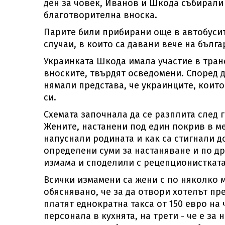
ден за човек, Иванов и Шкода събирали 
благотворителна вноска.
Парите били прибирани още в автобусит
случаи, в които са давани вече на бълга
Украинката Шкода имала участие в тран
вноските, твърдят осведомени. Според
нямали представа, че украинците, които
си.
Схемата започнала да се разплита след 
Жените, настанени под един покрив в ме
напуснали родината и как са стигнали до
определени суми за настаняване и по др
измама и споделили с рецепционистката
Всички измамени са жени с по няколко м
обяснявано, че за да отвори хотелът пре
платят еднократна такса от 150 евро на 
персонала в кухнята, на трети - че е з