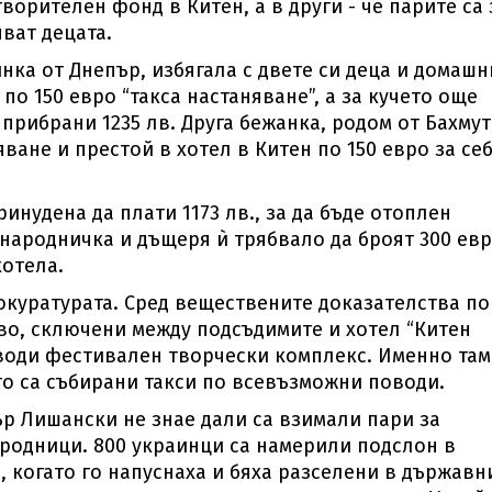
творителен фонд в Китен, а в други - че парите са 
ват децата.
нка от Днепър, избягала с двете си деца и домашн
 по 150 евро “такса настаняване”, а за кучето още
а прибрани 1235 лв. Друга бежанка, родом от Бахмут
яване и престой в хотел в Китен по 150 евро за се
инудена да плати 1173 лв., за да бъде отоплен
ънародничка и дъщеря ѝ трябвало да броят 300 ев
хотела.
окуратурата. Сред веществените доказателства по
тво, сключени между подсъдимите и хотел “Китен
е води фестивален творчески комплекс. Именно там
то са събирани такси по всевъзможни поводи.
ър Лишански не знае дали са взимали пари за
ародници. 800 украинци са намерили подслон в
й, когато го напуснаха и бяха разселени в държавн