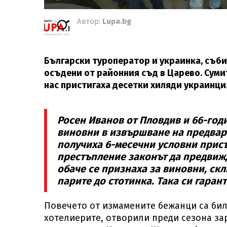
Автор:
Lupa.bg
Български туроператор и украинка, събир
осъдени от районния съд в Царево. Сумит
нас пристигаха десетки хиляди украинци
Росен Иванов от Пловдив и 66-год
виновни в извършване на предвари
получиха 6-месечни условни присъд
престъпление законът да предвижда
обаче се признаха за виновни, ск
парите до стотинка. Така си гара
Повечето от измамените бежанци са бил
хотелиерите, отворили преди сезона зар