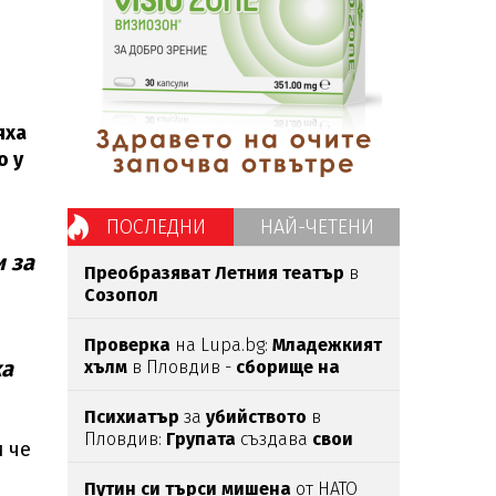
яха
о у
ПОСЛЕДНИ
НАЙ-ЧЕТЕНИ
и за
Преобразяват Летния театър
в
Созопол
Проверка
на Lupa.bg:
Младежкият
ха
хълм
в Пловдив -
сборище на
педофили
Психиатър
за
убийството
в
Пловдив:
Групата
създава
свои
 че
правила
Путин си търси мишена
от НАТО