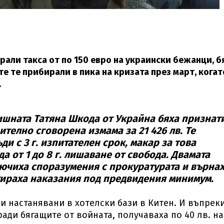
али такса от по 150 евро на украински бежанци, б
е те прибирали в пика на кризата през март, когат
.
ишната Татяна Шкода от Украйна бяха признат
телно сговорена измама за 21 426 лв. Те
и с 3 г. изпитателен срок, макар за това
 от 1 до 8 г. лишаване от свобода. Двамата
лючиха споразумения с прокуратурата и върна
нтираха наказания под предвидения минимум.
и настанявани в хотелски бази в Китен. И въпреки
ади бягащите от войната, получаваха по 40 лв. на