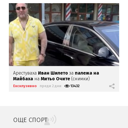
Арестуваха
Иван Шилето
за
палежа на
Майбаха
на
Митьо Очите
(снимки)
Ексклузивно
преди 2 дни
13432
ОЩЕ СПОРТ