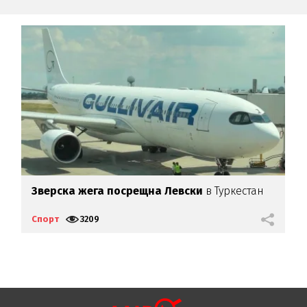
Зверска жега посрещна Левски
в Туркестан
Р
ф
Спорт
3209
С