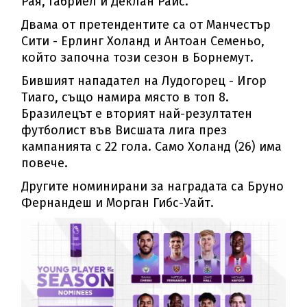
Рая, Габриел и Деклан Райс.
Двама от претендентите са от Манчестър
Сити - Ерлинг Холанд и Антоан Семеньо,
който започна този сезон в Борнемут.
Бившият нападател на Лудогорец - Игор
Тиаго, също намира място в топ 8.
Бразилецът е вторият най-резултатен
футболист във Висшата лига през
кампанията с 22 гола. Само Холанд (26) има
повече.
Другите номинирани за наградата са Бруно
Фернандеш и Морган Гибс-Уайт.