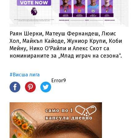
Раян Шерки, Матеуш Фернандеш, Люис
Хол, Майкъл Кайоде, Жуниор Крупи, Коби
Мейну, Нико О'Райли и Алекс Скот са
номинираните за „Млад играч на сезона“.
#Висша лига
Error9