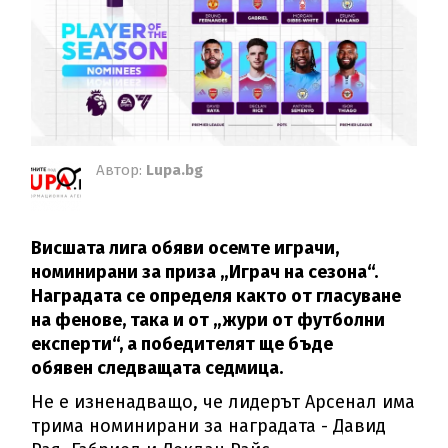
Автор:
Lupa.bg
Висшата лига обяви осемте играчи,
номинирани за приза „Играч на сезона“.
Наградата се определя както от гласуване
на фенове, така и от „жури от футболни
експерти“, а победителят ще бъде
обявен следващата седмица.
Не е изненадващо, че лидерът Арсенал има
трима номинирани за наградата - Давид