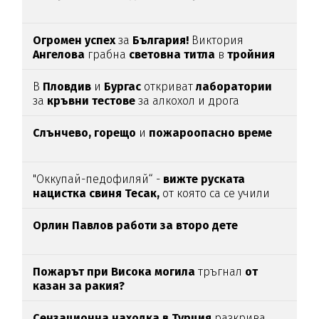
Огромен успех
за
България!
Виктория
Ангелова
грабна
световна титла
в
тройния
скок
В
Пловдив
и
Бургас
откриват
лаборатории
за
кръвни тестове
за алкохол и дрога
Слънчево, горещо
и
пожароопасно време
"Оккупай-педофиляй“ -
вижте руската
нацистка свиня Тесак,
от която са се учили
нашите изродчета
Орлин Павлов работи за второ дете
Пожарът при Висока могила
тръгнал
от
казан за ракия?
Сензационна находка в Турция
разкрива