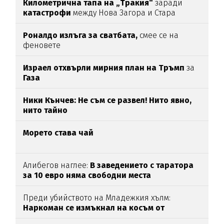
Километрична тапа на „Тракия“
заради
катастрофи
между Нова Загора и Стара
Загора
Роналдо излъга за сватбата,
смее се на
феновете
Израел отхвърли мирния план на Тръмп
за
Газа
Ники Кънчев: Не съм се развел! Нито явно,
нито тайно
Морето става чай
Алибегов наглее:
В заведението с таратора
за 10 евро няма свободни места
Преди убийството на Младежкия хълм:
Наркоман се измъкнал на косъм от
"ловците на педофили"