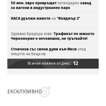
50 млн. евро превръщат
легендарен
завод
за вагони в индустриален парк
НАСА удължи живота
на
"Вояджър 2"
Здравко Брадъра зове:
Трафикът по южното
Черноморие е нечовешки, не тръгвайте!
(ВИДЕО)
Стоичков със силни думи към Меси
след
смъртта на баща му
12
Всички новини от днес:
ЕКСКЛУЗИВНО