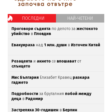
ПОСЛЕДНИ
НАЙ-ЧЕТЕНИ
Проговори съдията
по делото за
жестокото
убийство
в
Пловдив
Евакуираха
над
1 млн. души
в
Източен Китай
Розацеята
и
акнето
се
влошават
от
слънцето
Мис България
Елизабет Кравец
разкара
гаджето
Подробности
за бруталния
побой между
деца
в
Радомир
Застреляха 30-годишен
в
Берлин