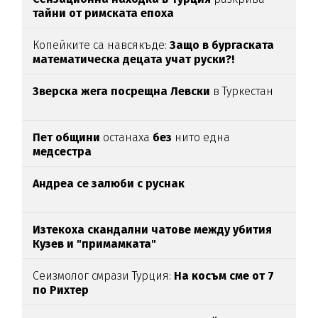
тайни от римската епоха
Копейките са навсякъде:
Защо в бургаската
математическа децата учат руски?!
Зверска жега посрещна Левски
в Туркестан
Пет общини
останаха
без
нито една
медсестра
Андреа се залюби с руснак
Изтекоха скандални чатове между убития
Кузев и "примамката"
Сеизмолог смрази Турция:
На косъм сме от 7
по Рихтер