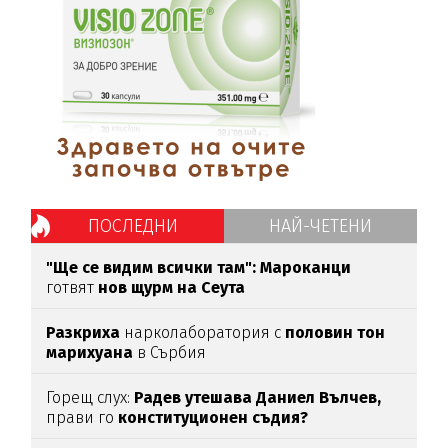
ПОСЛЕДНИ
НАЙ-ЧЕТЕНИ
"Ще се видим всички там":
Мароканци
готвят
нов щурм на Сеута
Разкриха
нарколаборатория с
половин тон
марихуана
в Сърбия
Горещ слух:
Радев утешава Даниел Вълчев,
прави го
конституционен съдия?