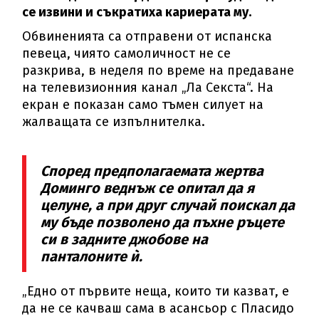
се извини и съкратиха кариерата му.
Обвиненията са отправени от испанска
певеца, чиято самоличност не се
разкрива, в неделя по време на предаване
на телевизионния канал „Ла Секста“. На
екран е показан само тъмен силует на
жалващата се изпълнителка.
Според предполагаемата жертва
Доминго веднъж се опитал да я
целуне, а при друг случай поискал да
му бъде позволено да пъхне ръцете
си в задните джобове на
панталоните ѝ.
„Едно от първите неща, които ти казват, е
да не се качваш сама в асансьор с Пласидо