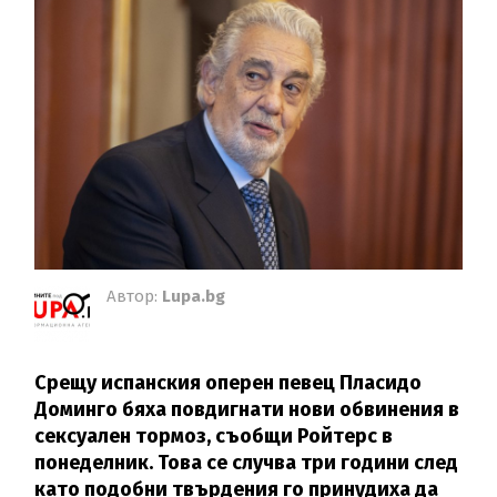
Автор:
Lupa.bg
Срещу испанския оперен певец Пласидо
Доминго бяха повдигнати нови обвинения в
сексуален тормоз, съобщи Ройтерс в
понеделник. Това се случва три години след
като подобни твърдения го принудиха да