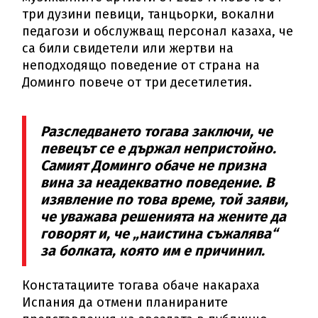
три дузини певици, танцьорки, вокални
педагози и обслужващ персонал казаха, че
са били свидетели или жертви на
неподходящо поведение от страна на
Доминго повече от три десетилетия.
Разследването тогава заключи, че
певецът се е държал непристойно.
Самият Доминго обаче не призна
вина за неадекватно поведение. В
изявление по това време, той заяви,
че уважава решенията на жените да
говорят и, че „наистина съжалява“
за болката, която им е причинил.
Констатациите тогава обаче накараха
Испания да отмени планираните