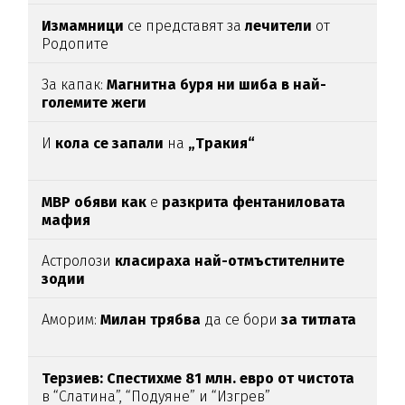
Измамници
се представят за
лечители
от
Родопите
За капак:
Магнитна буря ни шиба в най-
големите жеги
И
кола се запали
на
„Тракия“
МВР обяви как
е
разкрита фентаниловата
мафия
Астролози
класираха най-отмъстителните
зодии
Аморим:
Милан трябва
да се бори
за титлата
Терзиев: Спестихме 81 млн. евро от чистота
в “Слатина”, “Подуяне” и “Изгрев”