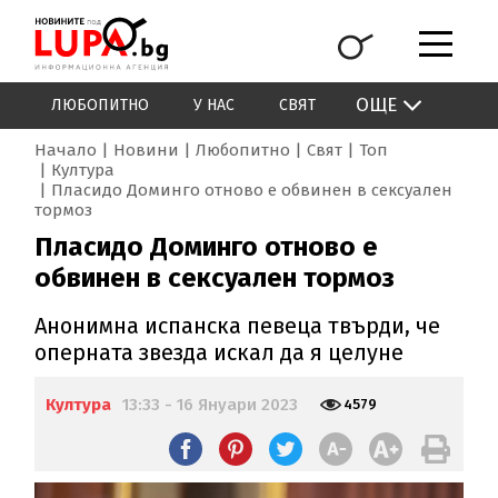
ОЩЕ
ЛЮБОПИТНО
У НАС
СВЯТ
Начало
Новини
Любопитно
Свят
Топ
Култура
Пласидо Доминго отново е обвинен в сексуален
тормоз
Пласидо Доминго отново е
обвинен в сексуален тормоз
Анонимна испанска певеца твърди, че
оперната звезда искал да я целуне
Култура
13:33 - 16 Януари 2023
4579