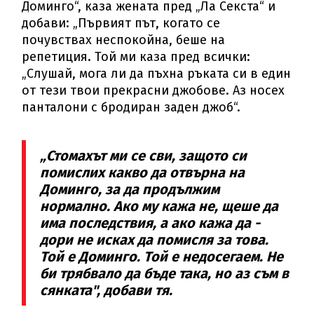
Доминго“, каза жената пред „Ла Секста“ и
добави: „Първият път, когато се
почувствах неспокойна, беше на
репетиция. Той ми каза пред всички:
„Слушай, мога ли да пъхна ръката си в един
от тези твои прекрасни джобове. Аз носех
панталони с бродиран заден джоб“.
„Стомахът ми се сви, защото си
помислих какво да отвърна на
Доминго, за да продължим
нормално. Ако му кажа не, щеше да
има последствия, а ако кажа да -
дори не исках да помисля за това.
Той е Доминго. Той е недосегаем. Не
би трябвало да бъде така, но аз съм в
сянката", добави тя.