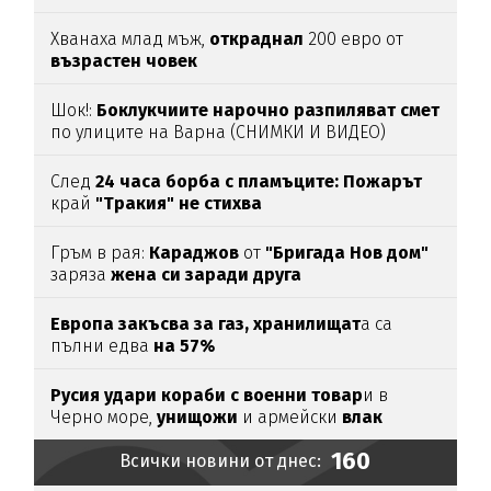
Хванаха млад мъж,
откраднал
200 евро от
възрастен
човек
Шок!:
Боклукчиите нарочно разпиляват смет
по улиците на Варна (СНИМКИ И ВИДЕО)
След
24 часа борба с пламъците: Пожарът
край
"Тракия" не стихва
Гръм в рая:
Караджов
от
"Бригада Нов дом"
заряза
жена си заради друга
Европа закъсва за газ,
хранилищат
а са
пълни едва
на 57%
Русия удари кораби с военни товар
и в
Черно море,
унищожи
и армейски
влак
(ВИДЕО)
160
Всички новини от днес: