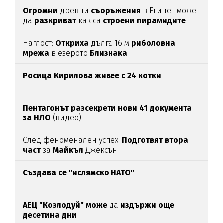
Огромни
древни
съоръжения
в Египет може
да
разкриват
как са
строени пирамидите
Наглост:
Откриха
дълга 16 м
риболовна
мрежа
в езерото
Близнака
Росица Кирилова
живее с 24 котки
Пентагонът разсекрети нови 41 документа
за НЛО
(видео)
След феноменален успех:
Подготвят втора
част
за
Майкъл
Джексън
Създава се "ислямско НАТО"
АЕЦ "Козлодуй" може
да
издържи още
десетина дни