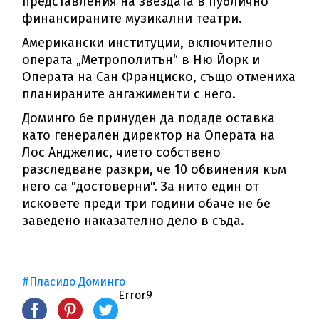
представления на звездата в публично
финансираните музикални театри.
Американски институции, включително
операта „Метрополитън“ в Ню Йорк и
Операта на Сан Франциско, също отмениха
планираните ангажименти с него.
Доминго бе принуден да подаде оставка
като генерален директор на Операта на
Лос Анджелис, чието собствено
разследване разкри, че 10 обвинения към
него са "достоверни". За нито един от
исковете преди три години обаче не бе
заведено наказателно дело в съда.
#Пласидо Доминго
Error9