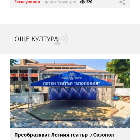
Ексклузивно
преди 14 минути
220
ОЩЕ КУЛТУРА
Преобразяват Летния театър
в
Созопол
Б