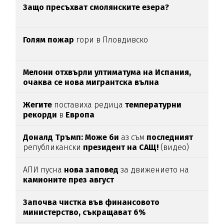
Защо пресъхват смолянските езера?
Голям пожар
гори в Пловдивско
Мелони отхвърли ултиматума на Испания,
очаква се нова мигрантска вълна
Жегите
поставиха редица
температурни
рекорди
в
Европа
Доналд Тръмп:
Може би
аз съм
последният
републикански
президент на САЩ!
(видео)
АПИ пусна
нова заповед
за движението на
камионите през август
Започва чистка във финансовото
министерство, съкращават 6%