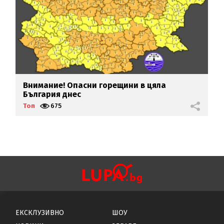
Внимание! Опасни горещини в цяла
М
България днес
н
Топ
675
Т
ЕКСКЛУЗИВНО
ШОУ