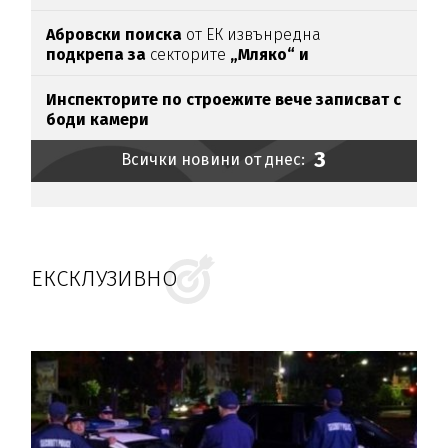
Абровски поиска
от ЕК извънредна
подкрепа за
секторите
„Мляко“ и
„Свиневъдство“
Инспекторите по строежите вече записват с
боди камери
3
Всички новини от днес:
ЕКСКЛУЗИВНО