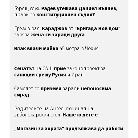
Горещ слух:
Радев утешава Даниел Вълчев,
прави го
конституционен съдия?
Гръм в рая:
Караджов
от
"Бригада Нов дом"
заряза
жена си заради друга
Влак влачи майка
45 метра в Чехия
Сенатът
на САЩ
прие
законопроект за
санкции срещу Русия
и Иран
Самолет се
приземи
заради
непоносима
смрад
Родителите на Ангел, починал на
зъболекарския стол:
Нашето дете е
интоксикирано
с препарат, който е
антидотът
на
упойката
„Магазин за хората"
продължава да работи