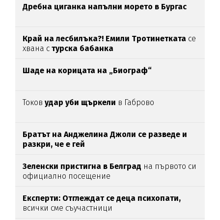
Дребна циганка напълни морето в Бургас
Край на лесбилъка?!
Емили Тротинетката
се
хвана с
турска бабанка
Шаде на корицата на „Биограф“
Токов
удар уби щъркели
в Габрово
Братът на Анджелина Джоли се разведе и
разкри, че е гей
Зеленски пристигна в Белград
на първото си
официално посещение
Експерти: Отглеждат се деца психопати,
всички сме съучастници