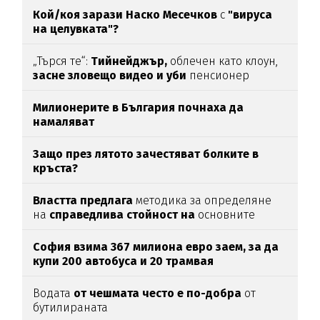
Кой/коя зарази
Наско Месечков
с
"вируса
на целувката"?
„Търся те“:
Тийнейджър,
облечен като клоун,
засне зловещо видео и уби
пенсионер
Милионерите в България почнаха да
намаляват
Защо през лятото зачестяват болките в
кръста?
Властта предлага
методика за определяне
на
справедлива стойност на
основните
храни
София взима 367 милиона евро заем, за да
купи 200 автобуса и 20 трамвая
Водата
от чешмата често е по-добра
от
бутилираната