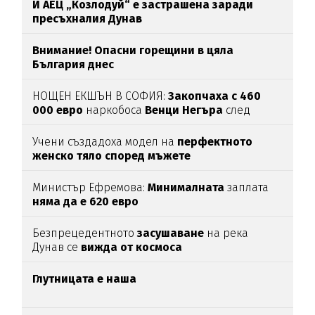
И АЕЦ „Козлодуй“ е застрашена заради
пресъхналия Дунав
Внимание! Опасни горещини в цяла
България днес
НОЩЕН ЕКШЪН В СОФИЯ:
Закопчаха с 460
000 евро
наркобоса
Венци Негъра
след
бясна гонка
Учени създадоха модел на
перфектното
женско тяло според мъжете
Министър Ефремова:
Минималната
заплата
няма да е 620 евро
Безпрецедентното
засушаване
на река
Дунав се
вижда от космоса
Глутницата е наша