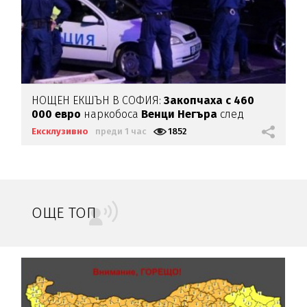
НОЩЕН ЕКШЪН В СОФИЯ:
Закопчаха с 460
000 евро
наркобоса
Венци Негъра
след
бясна гонка
Ексклузивно
преди 1 час
1852
ОЩЕ ТОП