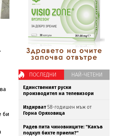
.
ПОСЛЕДНИ
НАЙ-ЧЕТЕНИ
Единственият руски
ава
производител на телевизори
фалира
Издирват
58-годишен мъж от
Горна
Оряховица
е би
Радев пита чиновниците: "Какъв
а
подкуп бихте приели?"