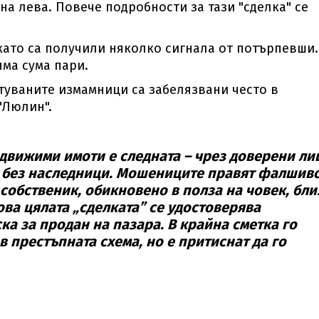
а лева. Повече подробности за тази "сделка" се
като са получили няколко сигнала от потърпевши.
яма сума пари.
стуваните измамници са забелязвани често в
"Люлин".
едвижими имоти е следната – чрез доверени ли
и без наследници. Мошениците правят фалшив
собственик, обикновено в полза на човек, бли
ова цялата „сделката” се удостоверява
ка за продан на пазара. В крайна сметка го
в престъпната схема, но е притиснат да го