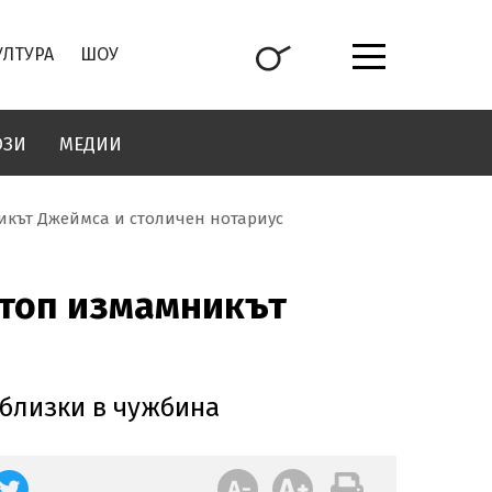
УЛТУРА
ШОУ
ОЗИ
МЕДИИ
икът Джеймса и столичен нотариус
 топ измамникът
 близки в чужбина