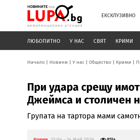
ЕКСКЛУЗИВНО
ЛЮБОПИТНО
У НАС
СВЯТ
КРИМИ
Начало
Новини
У нас
Общество
Крими
П
При удара срещу имот
Джеймса и столичен 
Групата на тартора мами самот
Крими
13:04 - 14 Май 2026
8514