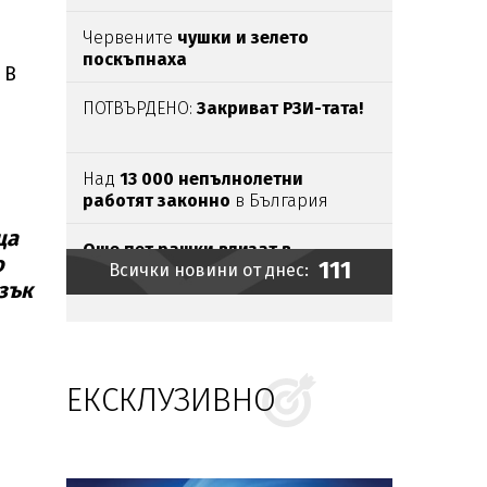
Червените
чушки и зелето
поскъпнаха
 В
ПОТВЪРДЕНО:
Закриват РЗИ-тата!
Над
13 000 непълнолетни
работят законно
в България
ца
Oще пет рашки влизат в
о
111
Всички новини от днес:
санкциите на ЕС
зък
Софи Маринова се пресели
на
Слънчака
ЕКСКЛУЗИВНО
Главчев се одитира... сам
УЖАС:
И Нидерландия пропищя от
издънката ни в Банско