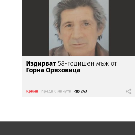
УЖАС:
И Нидерландия пропищя от
издънката ни в Банско
Крими
преди 60 минути
2649