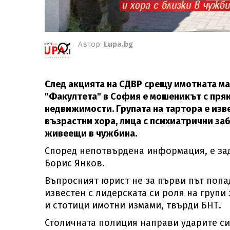
Автор:
Lupa.bg
След акцията на СДВР срещу имотната маф
"Факултета" в София е мошеникът с пря
недвижимости. Групата на тартора е изве
възрастни хора, лица с психиатрични за
живеещи в чужбина.
Според непотвърдена информация, е зад
Борис Янков.
Въпросният юрист не за първи път попад
известен с лидерската си роля на групи 
и стотици имотни измами, твърди БНТ.
Столичната полиция направи ударите си 