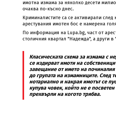
имотна измама за няколко десети милион
очаква по-късно днес.
Криминалистите са се активирали след 
арестувания имотен бос е намерена гол
По информация на Lupa.bg, част от аре
столичния квартал "Надежда", а други в 
Класическата схема за измама с н
се издирват имоти на собствениц
завещание от името на починалия 
до групата на измамниците. След т
нотариално и накрая имотът се пус
купува човек, който не е посветен 
прехвърли на когото трябва.