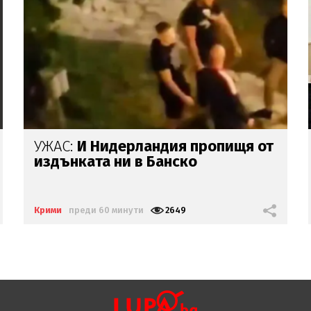
Убитият
в Пловдив -
горен с
цигари
и с
обръснати вежди,
заподозрените
остават в ареста
Крими
преди 1 час
3288