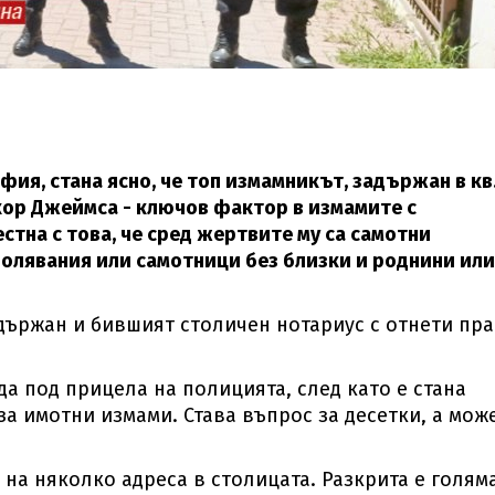
ия, стана ясно, че топ измамникът, задържан в кв
кор Джеймса - ключов фактор в измамите с
стна с това, че сред жертвите му са самотни
болявания или самотници без близки и роднини или
ържан и бившият столичен нотариус с отнети пр
а под прицела на полицията, след като е стана
за имотни измами. Става въпрос за десетки, а мож
на няколко адреса в столицата. Разкрита е голям