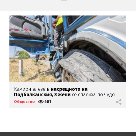
Камион влезе в
насрещното на
О
Подбалканския, 3 жени
се спасиха по чудо
ч
(ВИДЕО)
Общество
601
О