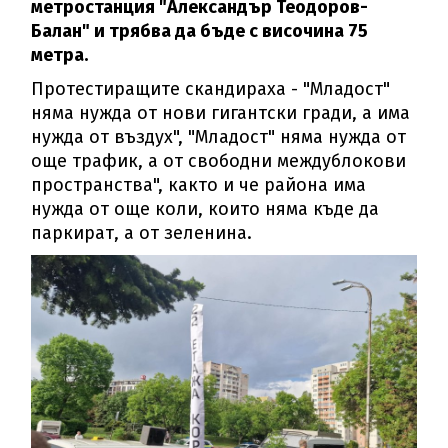
метростанция "Александър Теодоров-
Балан" и трябва да бъде с височина 75
метра.
Протестиращите скандираха - "Младост"
няма нужда от нови гигантски гради, а има
нужда от въздух", "Младост" няма нужда от
още трафик, а от свободни междублокови
пространства", както и че района има
нужда от още коли, които няма къде да
паркират, а от зеленина.