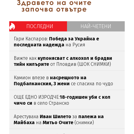
ПОСЛЕДНИ
НАЙ-ЧЕТЕНИ
Гари Каспаров:
Победа за Украйна е
последната надежда
на Русия
Вижте как
купонясват с алкохол и брадви
тийн килърите
от Пловдив (ШОК СНИМКИ)
Камион влезе в
насрещното на
Подбалканския, 3 жени
се спасиха по чудо
(ВИДЕО)
ОЩЕ ЕДНО ИЗРОДЧЕ:
18-годишен уби с кол
чичо си
в село Странско
Арестуваха
Иван Шилето
за
палежа на
Майбаха
на
Митьо Очите
(снимки)