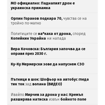
МО официално: Падналият дрон е
украинска примамка
Орлин Горанов подкара 70,
чувства се на
тройно по-малко
Политиците се
на*каха от дрона,
според
Копейкин Украйна
ни напада
Вера Кочовска: България започва да се
оправя през 2030 г.
Ку-Ку Мермерски зове да напуснем СЗО
Пътници в шок: Шофьор на автобус гледа
тик ток
зад
волана (ВИДЕО)
Ивайло
Мирчев за дрона у нас: Кремъл
разширява натиска
извън
бойното поле