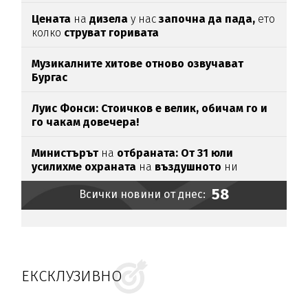
Цената
на
дизела
у нас
започна да пада,
ето
колко
струват горивата
Музикалните хитове отново озвучават
Бургас
Луис Фонси: Стоичков е велик, обичам го и
го чакам довечера!
Министърът
на
отбраната: От 31 юли
усилихме охраната
на
въздушното
ни
пространство
58
Всички новини от днес:
ЕКСКЛУЗИВНО