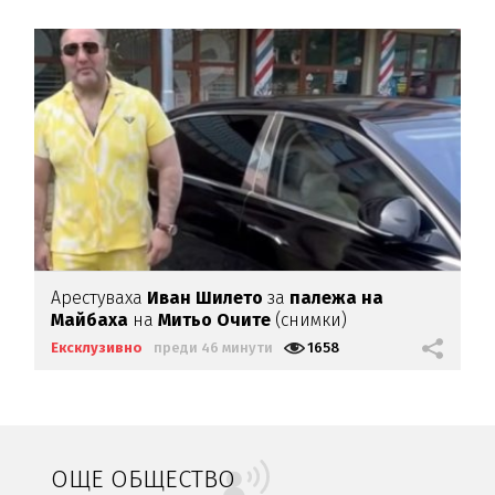
Арестуваха
Иван Шилето
за
палежа на
Майбаха
на
Митьо Очите
(снимки)
Ексклузивно
преди 46 минути
1658
ОЩЕ ОБЩЕСТВО