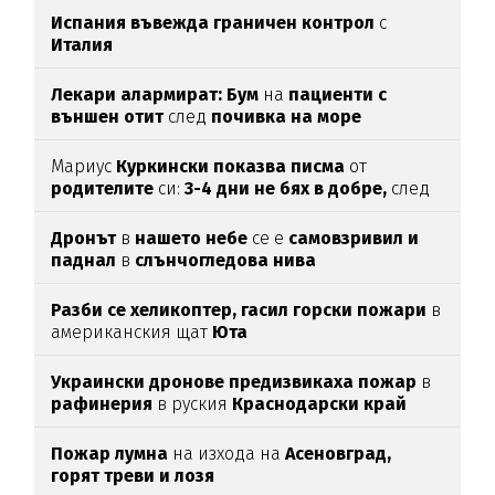
Испания въвежда граничен контрол
с
Италия
Лекари алармират: Бум
на
пациенти с
външен отит
след
почивка на море
Мариус
Куркински показва писма
от
родителите
си:
3-4 дни не бях в добре,
след
като ги
прочетох
Дронът
в
нашето небе
се е
самовзривил и
паднал
в
слънчогледова нива
Разби се хеликоптер,
гасил горски пожари
в
американския щат
Юта
Украински дронове предизвикаха пожар
в
рафинерия
в руския
Краснодарски край
Пожар лумна
на изхода на
Асеновград,
горят треви и лозя