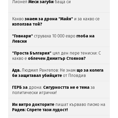
Лионел
Меси загуби
баща си
Какво
знаем за дрона "Майя"
и за какво се
използва той?
"Говнари"
струваха 10 000 евро
глоба на
Левски
"Проста България"
цял ден пере тениски: С
какво е
облечен Димитър Стоянов?
Адв.
Людмил Рангелов: Не знам
що за колега
би защитавал убийците
от Пловдив
ГЕРБ за
дрона:
Сигурността не е тема
за
политически игрички!
Ин витро докторите
пишат кърваво писмо на
Радев: Спрете тази лудост!