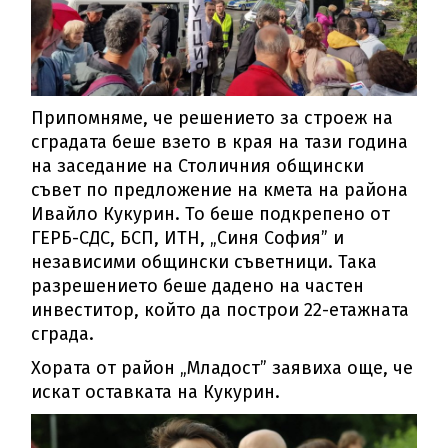
Припомняме, че решението за строеж на
сградата беше взето в края на тази година
на заседание на Столичния общински
съвет по предложение на кмета на района
Ивайло Кукурин. То беше подкрепено от
ГЕРБ-СДС, БСП, ИТН, „Синя София” и
независими общински съветници. Така
разрешението беше дадено на частен
инвеститор, който да построи 22-етажната
сграда.
Хората от район „Младост” заявиха още, че
искат оставката на Кукурин.