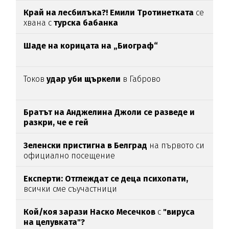
Край на лесбилъка?!
Емили Тротинетката
се
хвана с
турска бабанка
Шаде на корицата на „Биограф“
Токов
удар уби щъркели
в Габрово
Братът на Анджелина Джоли се разведе и
разкри, че е гей
Зеленски пристигна в Белград
на първото си
официално посещение
Експерти: Отглеждат се деца психопати,
всички сме съучастници
Кой/коя зарази
Наско Месечков
с
"вируса
на целувката"?