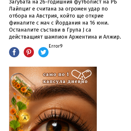
Загубата на 26-годишния футболист на РБ
Лайпциг е считана за огромен удар по
отбора на Австрия, който ще открие
финалите с мач с Йордания на 16 юни.
Останалите състави в Група J са
действащият шампион Аржентина и Алжир.
Error9