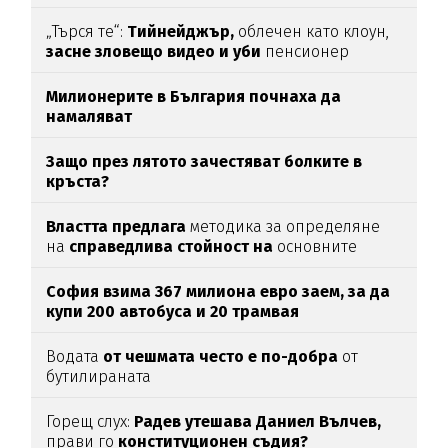
„Търся те“:
Тийнейджър,
облечен като клоун,
засне зловещо видео и уби
пенсионер
Милионерите в България почнаха да
намаляват
Защо през лятото зачестяват болките в
кръста?
Властта предлага
методика за определяне
на
справедлива стойност на
основните
храни
София взима 367 милиона евро заем, за да
купи 200 автобуса и 20 трамвая
Водата
от чешмата често е по-добра
от
бутилираната
Горещ слух:
Радев утешава Даниел Вълчев,
прави го
конституционен съдия?