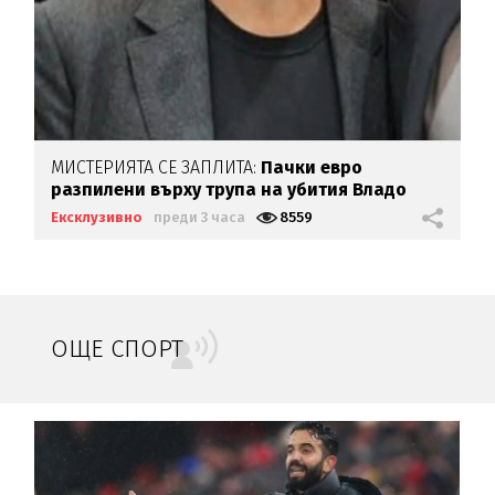
МИСТЕРИЯТА СЕ ЗАПЛИТА:
Пачки евро
разпилени върху трупа на убития Владо
Загатото
Ексклузивно
преди 3 часа
8559
ОЩЕ СПОРТ