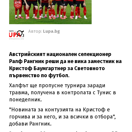
Автор:
Lupa.bg
Австрийският национален селекционер
Ралф Рангник реши да не вика заместник на
Кристоф Баумгартнер за Световното
първенство по футбол.
Халфът ще пропусне турнира заради
травма, получена в контролата с Тунис в
понеделник.
"Новината за контузията на Кристоф е
горчива и за него, и за всички в отбора",
добави Рангник.