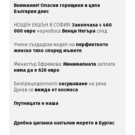
Внимание! Опасни горещини в цяла
България днес
НОЩЕН ЕКШЪН В СОФИЯ:
Закопчаха с 460
000 евро
наркобоса
Венци Негъра
след
бясна гонка
Учени създадоха модел на
перфектното
женско тяло според мъжете
Министър Ефремова:
Минималната
заплата
няма да е 620 евро
Безпрецедентното
засушаване
на река
Дунав се
вижда от космоса
Глутницата е наша
Дребна циганка напълни морето в Бургас