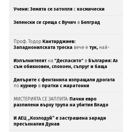
Учени: Земята се затопля
с
космически
темпове
Зеленски се среща с Вучич
в
Белград
Проф. Тодор
Кантарджиев:
Западнонилската
треска
вече е
тук,
най-
опасна е за
хората над 60
Изпълнителят
на
"Деспасито"
в
България: Аз
съм обикновен, спокоен, съпруг и баща
Дилърите с фентанила изпращали дрогата
по
куриер
в
пратки с маратонки
МИСТЕРИЯТА СЕ ЗАПЛИТА:
Пачки евро
разпилени върху трупа на убития Владо
Загатото
И АЕЦ „Козлодуй“ е застрашена заради
пресъхналия Дунав