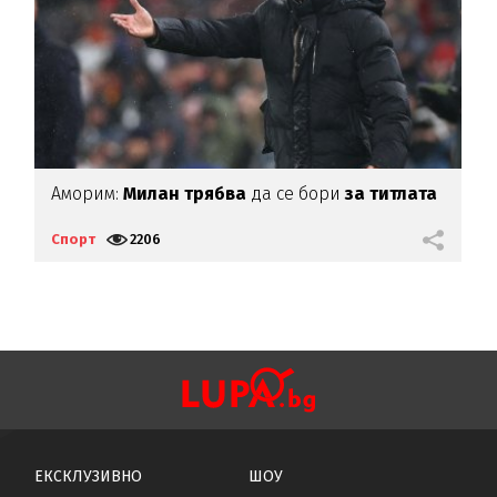
Аморим:
Милан трябва
да се бори
за титлата
Е
С
Спорт
2206
С
ЕКСКЛУЗИВНО
ШОУ