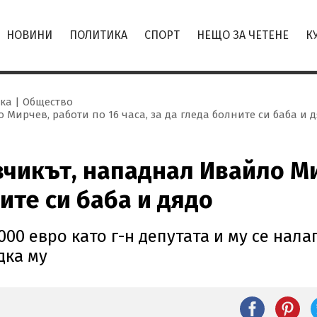
НОВИНИ
ПОЛИТИКА
СПОРТ
НЕЩО ЗА ЧЕТЕНЕ
К
ка
Общество
 Мирчев, работи по 16 часа, за да гледа болните си баба и 
авчикът, нападнал Ивайло Ми
ните си баба и дядо
000 евро като г-н депутата и му се нала
дка му