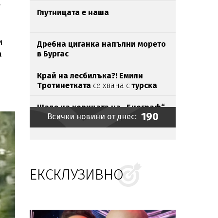
а
Глутницата е наша
и
Дребна циганка напълни морето
а
в Бургас
Край на лесбилъка?!
Емили
Тротинетката
се хвана с
турска
бабанка
Шаде на корицата на „Биограф“
190
Всички новини от днес:
Токов
удар уби щъркели
в Габрово
ЕКСКЛУЗИВНО
Братът на Анджелина Джоли се
разведе и разкри, че е гей
Зеленски пристигна в Белград
на
първото си официално посещение