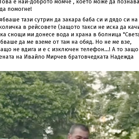
 Това е най-доброто момче , което може да познав
 да помогне!
ябваше тази сутрин да закара баба си и дядо си на
количка в рейсовете (защото такси не иска да кач
ака снощи ми донесе вода и храна в болница "Свет
бваше да ме вземе от там на обяд. Но не ме взе,
защо не вдига и е с изключен телефон...! А то защо
стената на Ивайло Мирчев братовчедката Надежда