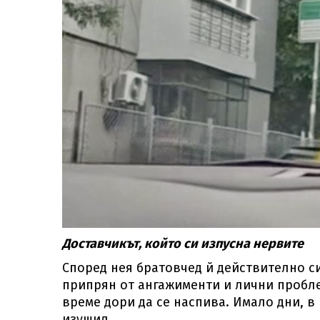
Доставчикът, който си изпусна нервите
Според нея братовчед й действително си
припрян от ангажименти и лични проблем
време дори да се наспива. Имало дни, в к
изушил.