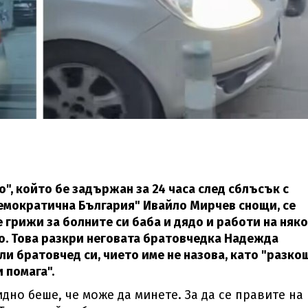
о", който бе задържан за 24 часа след сблъсък с
"Демократична България" Ивайло Мирчев снощи, се
 грижи за болните си баба и дядо и работи на няк
во. Това разкри неговата братовчедка Надежда
ли братовчед си, чието име не назова, като "разко
 помага".
дно беше, че може да минете. За да се правите на