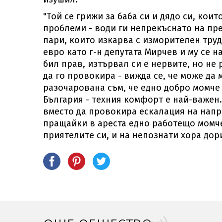
"Той се грижи за баба си и дядо си, кои
проблеми - води ги непрекъснато на пре
пари, които изкарва с изморителен труд
евро като г-н депутата Мирчев и му се н
бил прав, изтървал си е нервите, но не 
да го провокира - вижда се, че може да
разочарована съм, че едно добро момче 
България - техния комфорт е най-важен
вместо да провокира ескалация на напр
пращайки в ареста едно работещо момче,
приятелите си, и на непознати хора дор