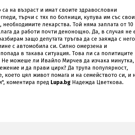
то са на възраст и имат своите здравословни
гледи, търчи с тях по болници, купува им със свои
, необходимите лекарства. Той няма заплата от 10
алага да работи почти денонощно. Да, в случая не 
разбирам защо депутата тръгва да се заяжда с него
 мине с автомобила си. Силно омерзена и
попада в такава ситуация. Това ли са политиците 
. Не можеше ли Ивайло Мирчев да изчака минутка,
ежение и да прави цирк? Да трупа популярност,
 което цял живот помага и на семейството си, и 
и", коментира пред
Lupa.bg
Надежда Цветкова.