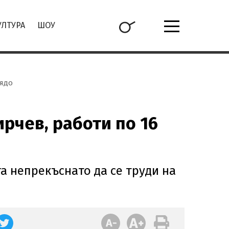
УЛТУРА
ШОУ
дядо
рчев, работи по 16
га непрекъснато да се труди на