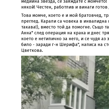
медийна звезда, се заяждате с момчето!
някой! Честен, работлив и винаги готов
Това момче, което е и мой братовчед, тр
преглед. Карали са човека в инвалидна 
такава!), вместо той да помогне. Също т
Анна" след операция на крака и днес тря
което е нетипично за него, и се чудя аз 
било - заради г-н Шерифа", написа на 
Цветкова.