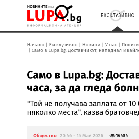
ЕКСКЛУЗИВНО
Начало
Ексклузивно
Новини
У нас
Полити
Само в Lupa.bg: Доставчикът, нападнал Ивайло
Само в Lupa.bg: Дост
часа, за да гледа бол
"Той не получава заплата от 10 
няколко места", казва братовче
Общество
20:46 - 15 Май 2026
16484