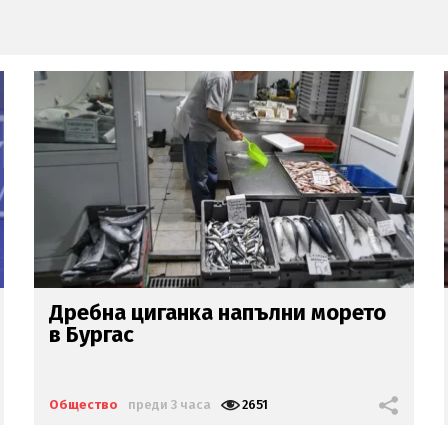
Експерти: Отглеждат се деца
психопати,
всички сме
съучастници
Общество
преди 3 часа
2320