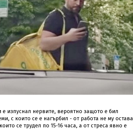
 е изпуснал нервите, вероятно защото е бил
и, с които се е нагърбил - от работа не му остав
оито се трудел по 15-16 часа, а от стреса явно е