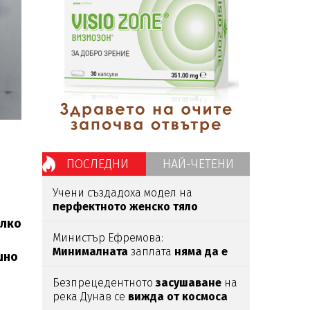
ПОСЛЕДНИ
НАЙ-ЧЕТЕНИ
Учени създадоха модел на
перфектното женско тяло
според мъжете
олко
Министър Ефремова:
Минималната
заплата
няма да е
шно
620 евро
Безпрецедентното
засушаване
на
река Дунав се
вижда от космоса