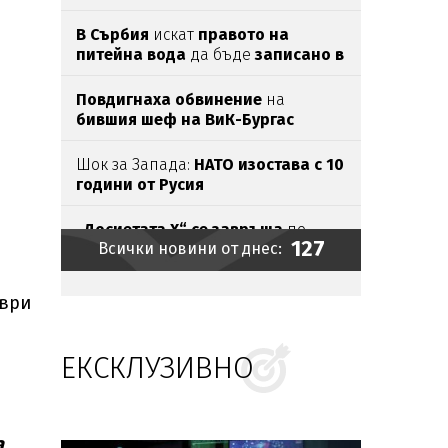
В Сърбия
искат
правото на
питейна вода
да бъде
записано в
Конституцията
Повдигнаха обвинение
на
бившия шеф на ВиК-Бургас
Шок за Запада:
НАТО изостава с 10
години от Русия
„Досиетата Х“ се завръща
по
127
Всички новини от днес:
кината в по-мрачна и
страшна
версия
Удариха
търговци
на ментета на
мври
морето,
иззеха
стоки за
650
000
евро
ЕКСКЛУЗИВНО
Карбовски подкара ново БМВ Х6
за 180 000 евро
Изненадващи
бонуси:
ФИФА даде
а
торби с пари
на Йордания