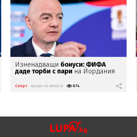
Феран
Торес дал съгласие
за
трансфер
Спорт
преди 49 минути
856