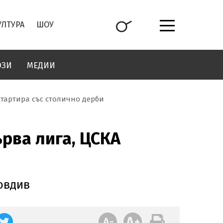
УЛТУРА
ШОУ
ОЗИ
МЕДИИ
стартира със столично дерби
рва лига, ЦСКА
овдив