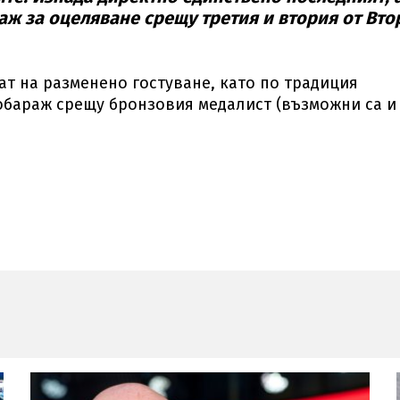
аж за оцеляване срещу третия и втория от Вто
ат на разменено гостуване, като по традиция
обараж срещу бронзовия медалист (възможни са и