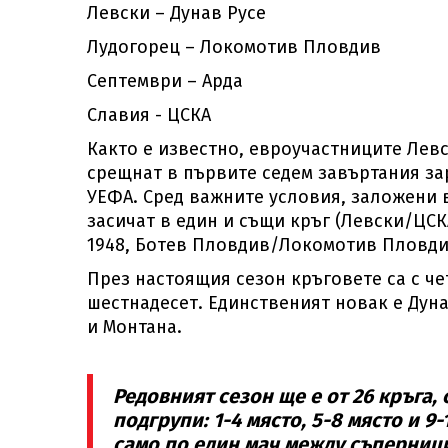
Левски – Дунав Русе
Лудогорец – Локомотив Пловдив
Септември – Арда
Славия - ЦСКА
Както е известно, евроучастниците Левск
срещнат в първите седем завъртания за
УЕФА. Сред важните условия, заложени в
засичат в един и същи кръг (Левски/ЦС
1948, Ботев Пловдив/Локомотив Пловди
През настоящия сезон кръговете са с че
шестнадесет. Единственият новак е Дуна
и Монтана.
Редовният сезон ще е от 26 кръга,
подгрупи: 1-4 място, 5-8 място и 9-
само по един мач между съперници