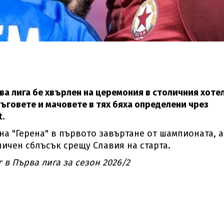
ва лига бе хвърлен на церемония в столичния хоте
ъговете и мачовете в тях бяха определени чрез
.
а "Герена" в първото завъртане от шампионата, а
личен сблъсък срещу Славия на старта.
 в Първа лига за сезон 2026/2