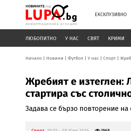
ЕКСКЛУЗИВНО
ЛЮБОПИТНО
У НАС
СВЯТ
КРИМИ
Начало
Новини
Футбол
У нас
Спорт
Жреб
Жребият е изтеглен: 
стартира със столичн
Задава се бързо повторение на
Спорт
19:55 - 08 Юни 2026
2968