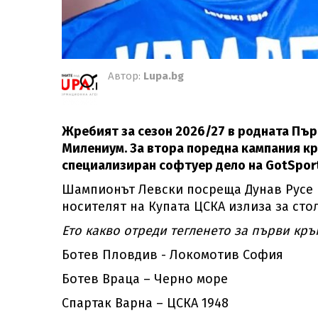
Автор:
Lupa.bg
Жребият за сезон 2026/27 в родната Пър
Милениум. За втора поредна кампания кр
специализиран софтуер дело на GotSport
Шампионът Левски посреща Дунав Русе н
носителят на Купата ЦСКА излиза за сто
Ето какво отреди тегленето за първи кръг
Ботев Пловдив - Локомотив София
Ботев Враца – Черно море
Спартак Варна – ЦСКА 1948