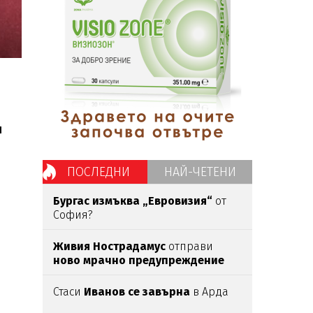
л
ПОСЛЕДНИ
НАЙ-ЧЕТЕНИ
Бургас измъква „Евровизия“
от
София?
Живия Нострадамус
отправи
ново мрачно предупреждение
Стаси
Иванов се завърна
в Арда