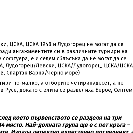
и, ЦСКА, ЦСКА 1948 и Лудогорец не могат да се
ради ангажиментите си в различните турнири на
 софтуера, е и седем сблъсъка да не могат да се
КА, Лудогорец/Левски, ЦСКА/Лудогорец, ЦСКА/ЦСКА
в, Спартак Варна/Черно море)
тири по-малко, а отборите четиринадесет, а не
в Русе, докато с елита се разделиха Берое, Септе
 след което първенството се разделя на три
14 място. Най-долната група ще е с пет кръга –
те. Изпада директно единствено последният, 