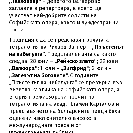
„Танхойзер“
– деветото Вагнерово
заглавие в репертоара, в което ще
участват най-добрите солисти на
Софийската опера, както и чуждестранни
гости.
Традиция е да се представя прочутата
тетралогия на Рихард Вагнер –
„Пръстенът
на нибелунга“.
Представленията са както
следва: 28 юни –
„Рейнско злато“
; 29 юни
„Валкюра“;
1 юли –
„Зигфрид“
; 3 юли –
„Залезът на боговете“.
С годините
„Пръстенът на нибелунга“ се превърна във
визитна картичка на Софийската опера, а
вторият режисьорски прочит на
тетралогията на акад. Пламен Карталов и
представянето на българските певци бяха
оценени изключително високо в
международната преса и от
чуждестранната публика.