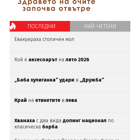
ПОСЛЕДНИ
НАЙ-ЧЕТЕНИ
Евакуираха столичен мол
Кой е
аксесоарът
на
лято 2026
„Баба хулиганка“ удари
в
„Дружба“
Край
на
етикетите
в
лева
Хванаха
с два вида
допинг национал
по
класическа
борба