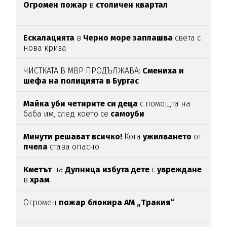
Огромен пожар
в
столичен квартал
Ескалацията
в
Черно море заплашва
света с
нова криза
ЧИСТКАТА В МВР ПРОДЪЛЖАВА:
Смениха и
шефа на полицията в Бургас
Майка уби четирите си деца
с помощта на
баба им, след което се
самоуби
Минути решават всичко!
Кога
ужилването
от
пчела
става опасно
Кметът
на
Дупница избута дете
с
увреждане
в
храм
Огромен
пожар блокира АМ „Тракия“