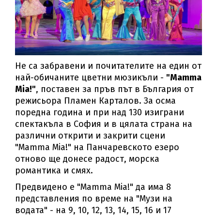
Не са забравени и почитателите на един от
най-обичаните цветни мюзикъли -
"Mamma
Mia!"
, поставен за пръв път в България от
режисьора Пламен Карталов. За осма
поредна година и при над 130 изиграни
спектакъла в София и в цялата страна на
различни открити и закрити сцени
"Mamma Mia!" на Панчаревското езеро
отново ще донесе радост, морска
романтика и смях.
Предвидено е "Mamma Mia!" да има 8
представления по време на "Музи на
водата" - на 9, 10, 12, 13, 14, 15, 16 и 17