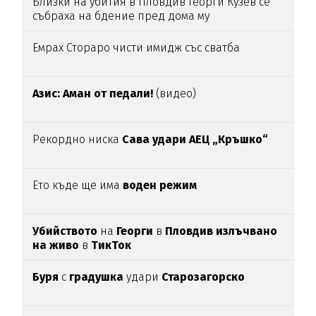
Близки на убития в Пловдив Георги Кузев се
събраха на бдение пред дома му
Емрах Стораро чисти имидж със сватба
Азис: Аман от педали!
(видео)
Рекордно ниска
Сава удари АЕЦ „Кръшко“
Ето къде ще има
воден режим
Убийството
на
Георги
в
Пловдив излъчвано
на живо
в
ТикТок
Буря
с
градушка
удари
Старозагорско