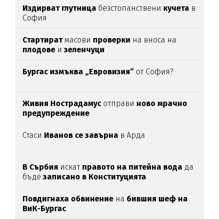
Издирват глутница
безстопанствени
кучета
в
София
Стартират
масови
проверки
на вноса на
плодове
и
зеленчуци
Бургас измъква „Евровизия“
от София?
Живия Нострадамус
отправи
ново мрачно
предупреждение
Стаси
Иванов се завърна
в Арда
В Сърбия
искат
правото на питейна вода
да
бъде
записано в Конституцията
Повдигнаха обвинение
на
бившия шеф на
ВиК-Бургас