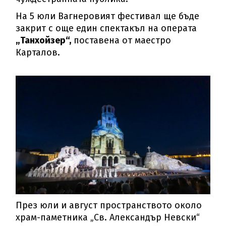
На 5 юли Вагнеровият фестивал ще бъде
закрит с още един спектакъл на операта
„Танхойзер“,
поставена от маестро
Карталов.
През юли и август пространството около
храм-паметника „Св. Александър Невски“