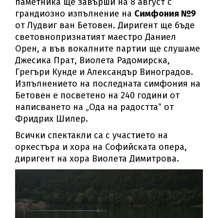
паметника ще завърши на 8 август с
грандиозно изпълнение на
Симфония №9
от Лудвиг ван Бетовен. Диригент ще бъде
световнопризнатият маестро Даниел
Орен, а във вокалните партии ще слушаме
Джесика Прат, Виолета Радомирска,
Грегъри Кунде и Александър Виноградов.
Изпълнението на последната симфония на
Бетовен е посветено на 240 години от
написването на „Ода на радостта“ от
Фридрих Шилер.
Всички спектакли са с участието на
оркестъра и хора на Софийската опера,
диригент на хора Виолета Димитрова.