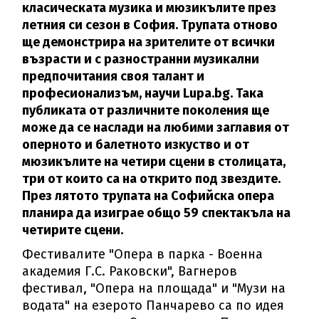
класическата музика и мюзикълите през
летния си сезон в София. Трупата отново
ще демонстрира на зрителите от всички
възрасти и с разностранни музикални
предпочитания своя талант и
професионализъм, научи Lupa.bg. Така
публиката от различните поколения ще
може да се наслади на любими заглавия от
оперното и балетното изкуство и от
мюзикълите на четири сцени в столицата,
три от които са на открито под звездите.
През лятото трупата на
Софийска опера
планира да изиграе общо 59 спектакъла на
четирите сцени.
Фестивалите "Опера в парка - Военна
академия Г.С. Раковски", Вагнеров
фестивал, "Опера на площада" и "Музи на
водата" на езерото Панчарево са по идея