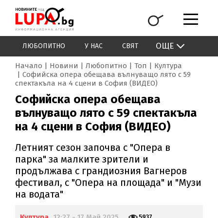
ОЩЕ
ЛЮБОПИТНО
У НАС
СВЯТ
Начало
Новини
Любопитно
Топ
Култура
Софийска опера обещава вълнуващо лято с 59
спектакъла на 4 сцени в София (ВИДЕО)
Софийска опера обещава
вълнуващо лято с 59 спектакъла
на 4 сцени в София (ВИДЕО)
Летният сезон започва с "Опера в
парка" за малките зрители и
продължава с грандиозния Вагнеров
фестивал, с "Опера на площада" и "Музи
на водата"
Култура
12:27 - 17 Май 2025
5937