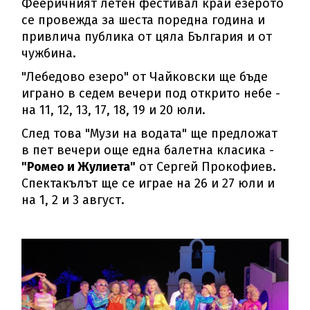
Фееричният летен фестивал край езерото
се провежда за шеста поредна година и
привлича публика от цяла България и от
чужбина.
"Лебедово езеро" от Чайковски ще бъде
играно в седем вечери под открито небе -
на 11, 12, 13, 17, 18, 19 и 20 юли.
След това "Музи на водата" ще предложат
в пет вечери още една балетна класика -
"Ромео и Жулиета"
от Сергей Прокофиев.
Спектакълът ще се играе на 26 и 27 юли и
на 1, 2 и 3 август.