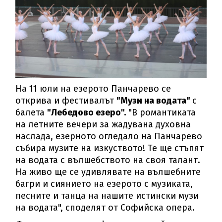
На 11 юли на езерото Панчарево се
открива и фестивалът
"Музи на водата"
с
балета
"Лебедово езеро".
"В романтиката
на летните вечери за жадувана духовна
наслада, езерното огледало на Панчарево
събира музите на изкуството! Те ще стъпят
на водата с вълшебството на своя талант.
На живо ще се удивлявате на вълшебните
багри и сиянието на езерото с музиката,
песните и танца на нашите истински музи
на водата", споделят от Софийска опера.