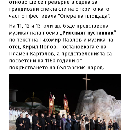
отново ще се превърне в сцена за
грандиозни спектакли на открито като
част от фестивала "Опера на площада".
На 11, 12 и 13 юли ще бъде представена
музикалната поема
„Рилският пустинник“
по текст на Тихомир Павлов и музика на
отец Кирил Попов. Постановката е на
Пламен Карталов, а представленията са
посветени на 1160 години от
покръстването на българския народ.