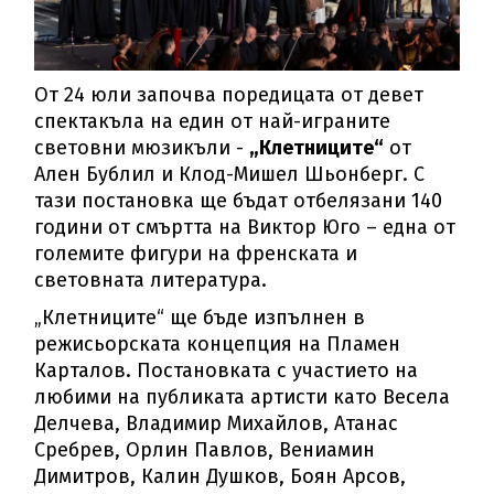
От 24 юли започва поредицата от девет
спектакъла на един от най-играните
световни мюзикъли -
„Клетниците“
от
Ален Бублил и Клод-Мишел Шьонберг. С
тази постановка ще бъдат отбелязани 140
години от смъртта на Виктор Юго – една от
големите фигури на френската и
световната литература.
„Клетниците“ ще бъде изпълнен в
режисьорската концепция на Пламен
Карталов. Постановката с участието на
любими на публиката артисти като Весела
Делчева, Владимир Михайлов, Атанас
Сребрев, Орлин Павлов, Вениамин
Димитров, Калин Душков, Боян Арсов,