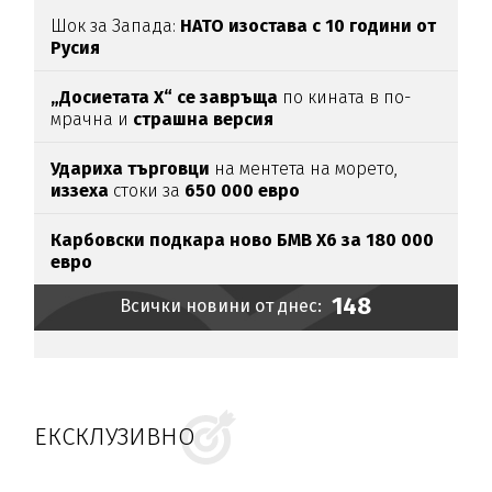
Шок за Запада:
НАТО изостава с 10 години от
Русия
„Досиетата Х“ се завръща
по кината в по-
мрачна и
страшна версия
Удариха
търговци
на ментета на морето,
иззеха
стоки за
650
000
евро
Карбовски подкара ново БМВ Х6 за 180 000
евро
148
Всички новини от днес:
ЕКСКЛУЗИВНО