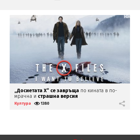
„Досиетата Х“ се завръща
по кината в по-
О
мрачна и
страшна версия
П
Култура
1380
К