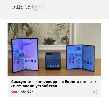
ОЩЕ СВЯТ
Самсунг
постави
рекорд
и в
Европа
с новите
С
си
сгъваеми устройства
п
Свят
1094
С