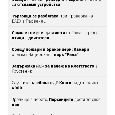
си
сгъваеми устройства
Търговци се разбягаха
при проверка на
БАБХ в Първенец
Самолет не
успя да
излети
от Солун заради
птица
в
двигателя
Срещу пожари и бракониери: Камери
опасват Национален
парк "Рила"
Задържаха
мъж
за палеж на кметството
в
Тръстеник
Случаите на
ебола
в ДР
Конго
надхвърлиха
4000
Зрелище в небето:
Персеидите
достигат своя
пик