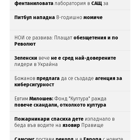
фентаниловата
лаборатория в
САЩ
за
анализ
(подробности)
Питбул нападна
8-годишно
момиче
НОИ се развива: Плащат
обезщетения и по
Револют
Зеленски
вече
не е сред най-доверените
лидери в Украйна
Божанов
предлага
да се създаде
агенция за
киберсигурност
Евтим
Милошев:
Фонд "Култура" ражда
повече скандали, отколкото култура
Пожарникари спасиха дете
изпаднало в
беда във водите на
язовир
Правище
Самсунг
постави
рекорд
и в
Европа
с новите