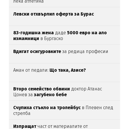
лека атлетика
Левски отхвърлил оферта за Бурас
83-годишна жена
даде
5000 евро на ало
измамници
в Бургаско
Вдигат осигуровките
за редица професии
Аман от педали:
Що така, Азисе?
Второ семейство обвини
доктор Атанас
Цонев за
загубено бебе
Счупиха стъкло на тролейбус
в Плевен след
стрелба
Изпращат
част от материалите от