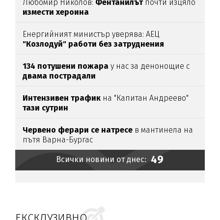
Любомир Николов:
Фентанилът
почти изцяло
измести хероина
Енергийният министър уверява: АЕЦ
"Козлодуй" работи без затруднения
134 потушени пожара
у нас за денонощие с
двама пострадали
Интензивен трафик
на "Капитан Андреево"
тази сутрин
Червено ферари се натресе
в мантинела на
пътя Варна-Бургас
49
Всички новини от днес:
ЕКСКЛУЗИВНО