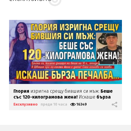
Глория
изригна срещу бившия си мъж:
Беше
със 120-килограмова жена!
Искаше
бърза
печалба...
Ексклузивно
преди 10 часа
16349