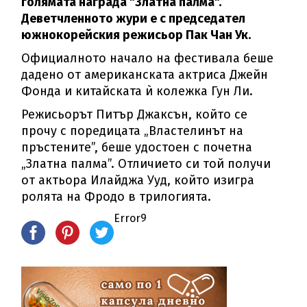
голямата награда "Златна палма".
Деветчленното жури е с председател
южнокорейския режисьор Пак Чан Ук.
Официалното начало на фестивала беше
дадено от американската актриса Джейн
Фонда и китайската ѝ колежка Гун Ли.
Режисьорът Питър Джаксън, който се
прочу с поредицата „Властелинът на
пръстените”, беше удостоен с почетна
„Златна палма”. Отличието си той получи
от актьора Илайджа Ууд, който изигра
ролята на Фродо в трилогията.
Error9