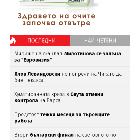
ПОСЛЕДНИ
НАЙ-ЧЕТЕНИ
Мирише на скандал:
Милотинова се запъна
за "Евровизия"
Ялов Левандовски
не попречи на Чикаго да
бие Некакса
Хуматиранната криза в
Сеута отмени
контрола
на Барса
Предстоят
тежки месеци за търсещите
работа
Втори
български финал
на световното по