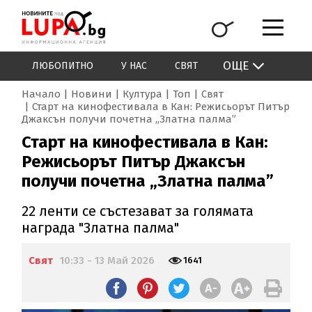
ОЩЕ
ЛЮБОПИТНО
У НАС
СВЯТ
Начало
Новини
Култура
Топ
Свят
Старт на кинофестивала в Кан: Режисьорът Питър
Джаксън получи почетна „Златна палма”
Старт на кинофестивала в Кан:
Режисьорът Питър Джаксън
получи почетна „Златна палма”
22 ленти се състезават за голямата
награда "Златна палма"
Свят
10:33 - 13 Май 2026
1641