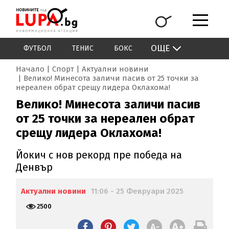
ОЩЕ
ФУТБОЛ
ТЕНИС
БОКС
Начало
Спорт
Актуални новини
Велико! Минесота заличи пасив от 25 точки за
нереален обрат срещу лидера Оклахома!
Велико! Минесота заличи пасив
от 25 точки за нереален обрат
срещу лидера Оклахома!
Йокич с нов рекорд пре победа на
Денвър
Актуални новини
11:06 - 25 Февруари 2025
2500