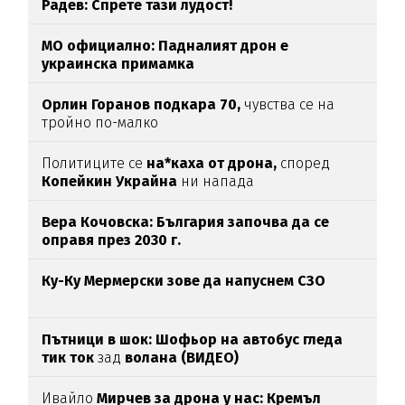
Радев: Спрете тази лудост!
МО официално: Падналият дрон е
украинска примамка
Орлин Горанов подкара 70,
чувства се на
тройно по-малко
Политиците се
на*каха от дрона,
според
Копейкин Украйна
ни напада
Вера Кочовска: България започва да се
оправя през 2030 г.
Ку-Ку Мермерски зове да напуснем СЗО
Пътници в шок: Шофьор на автобус гледа
тик ток
зад
волана (ВИДЕО)
Ивайло
Мирчев за дрона у нас: Кремъл