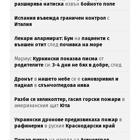
разширява натиска
извън
бойното поле
Испания въвежда граничен контрол
с
Италия
Лекари алармират: Бум
на
пациенти с
външен отит
след
почивка на море
Мариус
Куркински показва писма
от
родителите
си:
3-4 дни не бях в добре,
след
като ги
прочетох
Дронът
в
нашето небе
се е
самовзривил и
паднал
в
слънчогледова нива
Разби се хеликоптер,
гасил горски пожари
в
американския щат
Юта
Украински дронове предизвикаха пожар
в
рафинерия
в руския
Краснодарски край
Пожар лумна
на изхода на
Асеновград,