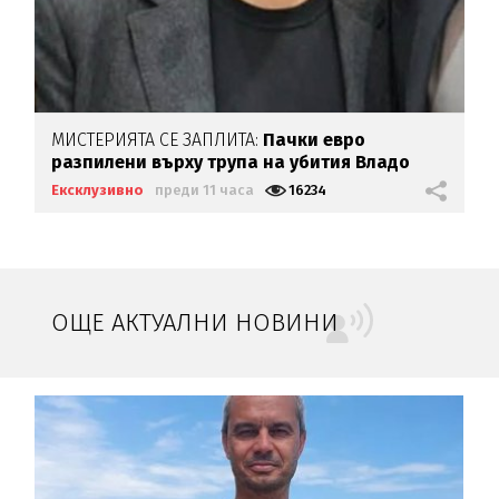
МИСТЕРИЯТА СЕ ЗАПЛИТА:
Пачки евро
разпилени върху трупа на убития Владо
Загатото
Ексклузивно
преди 11 часа
16234
ОЩЕ АКТУАЛНИ НОВИНИ