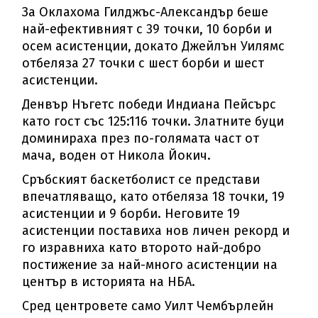
За Оклахома Гилджъс-Александър беше
най-ефективният с 39 точки, 10 борби и
осем асистенции, докато Джейлън Уилямс
отбеляза 27 точки с шест борби и шест
асистенции.
Денвър Нъгетс победи Индиана Пейсърс
като гост със 125:116 точки. Златните буци
доминираха през по-голямата част от
мача, воден от Никола Йокич.
Сръбският баскетболист се представи
впечатляващо, като отбеляза 18 точки, 19
асистенции и 9 борби. Неговите 19
асистенции поставиха нов личен рекорд и
го изравниха като второто най-добро
постижение за най-много асистенции на
център в историята на НБА.
Сред центровете само Уилт Чембърлейн