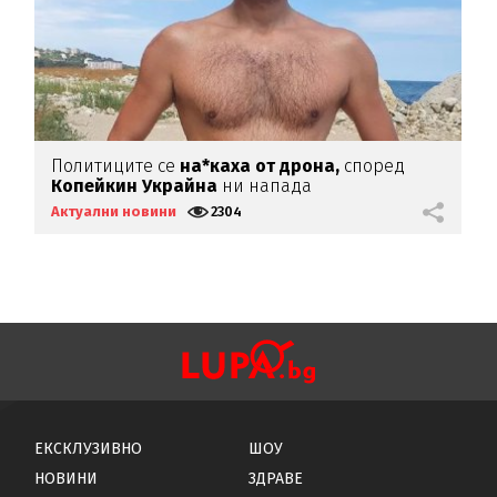
на
Политиците се
на*каха от дрона,
според
И
Копейкин Украйна
ни напада
р
Актуални новини
2304
А
ЕКСКЛУЗИВНО
ШОУ
НОВИНИ
ЗДРАВЕ