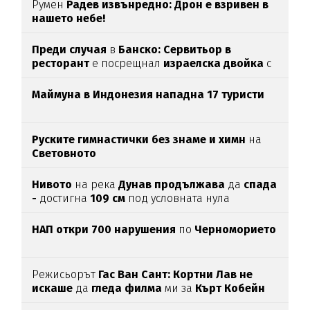
Румен
Радев извънредно: Дрон е взривен в
нашето небе!
Преди случая
в
Банско: Сервитьор в
ресторант
е посрещнал
израелска двойка
с
"Хайл Хитлер"
Маймуна в Индонезия нападна 17 туристи
Руските гимнастички без знаме и химн
на
Световното
Нивото
на река
Дунав продължава
да
спада
-
достигна
109 см
под условната нула
НАП откри 700 нарушения
по
Черноморието
Режисьорът
Гас Ван Сант: Кортни Лав не
искаше
да
гледа филма
ми за
Кърт Кобейн