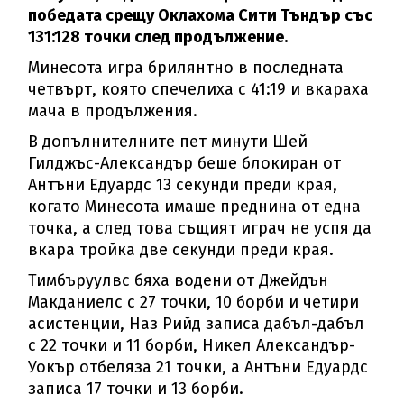
победата срещу Оклахома Сити Тъндър със
131:128 точки след продължение.
Минесота игра брилянтно в последната
четвърт, която спечелиха с 41:19 и вкараха
мача в продължения.
В допълнителните пет минути Шей
Гилджъс-Александър беше блокиран от
Антъни Едуардс 13 секунди преди края,
когато Минесота имаше преднина от една
точка, а след това същият играч не успя да
вкара тройка две секунди преди края.
Тимбъруулвс бяха водени от Джейдън
Макданиелс с 27 точки, 10 борби и четири
асистенции, Наз Рийд записа дабъл-дабъл
с 22 точки и 11 борби, Никел Александър-
Уокър отбеляза 21 точки, а Антъни Едуардс
записа 17 точки и 13 борби.