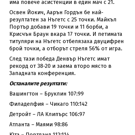
има повече асистенции в един мач с 21.
Освен Йокич, Аарън Гордън бе най-
резултатен за Нъгетс с 25 точки. Майкъл
Портър добави 19 точки и 11 борби, а
Крисчън Браун вкара 17 точки. И петимата
титуляри на Нъгетс отбелязаха двуцифрен
брой точки, а отборът стреля 56% от игра.
След тази победа Денвър Нъгетс имат
рекорд от 38-20 и заема второ място в
Западната конференция.
Останалите резултати:
Вашингтон – Бруклин 107:99
Филаделфия – Чикаго 110:142
Детройт – ЛА Клипърс 106:97
Атланта – Маями 98:86
Юта – Портланд 112:114