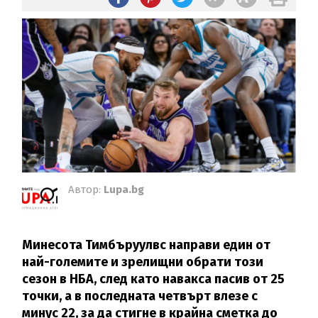
Автор:
Lupa.bg
Минесота Тимбъруулвс направи един от
най-големите и зрелищни обрати този
сезон в НБА, след като навакса пасив от 25
точки, а в последната четвърт влезе с
минус 22, за да стигне в крайна сметка до