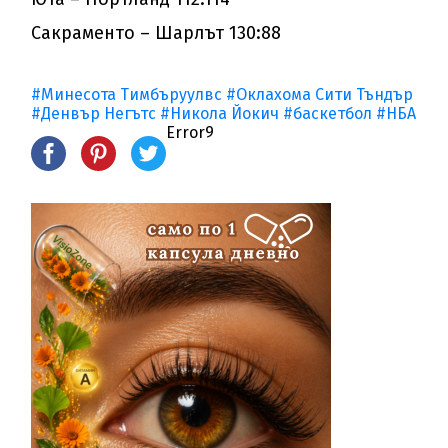
Сакраменто – Шарлът 130:88
#Минесота Тимбъруулвс
#Оклахома Сити Тъндър
#Денвър Негътс
#Никола Йокич
#баскетбол
#НБА
Error9