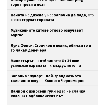
горят треви и лозя
Цената
на
дизела
у нас
започна да пада,
ето
колко
струват горивата
Музикалните хитове отново озвучават
Бургас
Луис Фонси: Стоичков е велик, обичам го и
го чакам довечера!
Министърът
на
отбраната: От 31 юли
усилихме охраната
на
въздушното
ни
пространство
Започна "Лунар"
-
най-грандиозното
светлинно шоу
по
Южното Черноморие
Камион с износени гуми
едва нe
смачка
кола
на
Подбалканския път