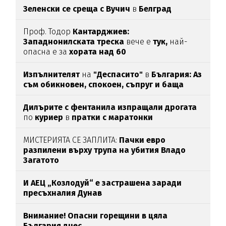
Зеленски се среща с Вучич
в
Белград
Проф. Тодор
Кантарджиев:
Западнонилската
треска
вече е
тук,
най-
опасна е за
хората над 60
Изпълнителят
на
"Деспасито"
в
България: Аз
съм обикновен, спокоен, съпруг и баща
Дилърите с фентанила изпращали дрогата
по
куриер
в
пратки с маратонки
МИСТЕРИЯТА СЕ ЗАПЛИТА:
Пачки евро
разпилени върху трупа на убития Владо
Загатото
И АЕЦ „Козлодуй“ е застрашена заради
пресъхналия Дунав
Внимание! Опасни горещини в цяла
България днес