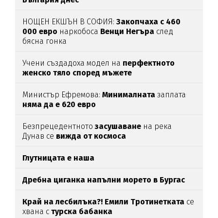
НОЩЕН ЕКШЪН В СОФИЯ:
Закопчаха с 460
000 евро
наркобоса
Венци Негъра
след
бясна гонка
Учени създадоха модел на
перфектното
женско тяло според мъжете
Министър Ефремова:
Минималната
заплата
няма да е 620 евро
Безпрецедентното
засушаване
на река
Дунав се
вижда от космоса
Глутницата е наша
Дребна циганка напълни морето в Бургас
Край на лесбилъка?!
Емили Тротинетката
се
хвана с
турска бабанка