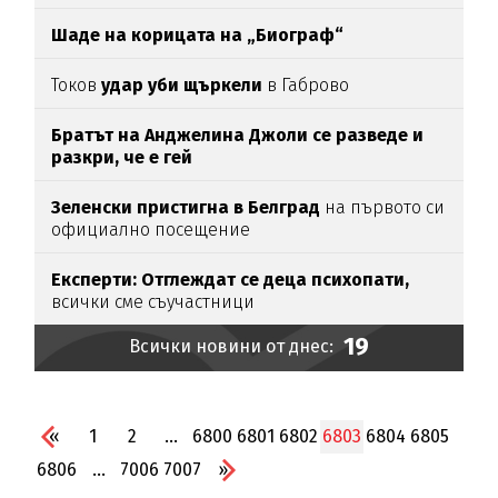
Шаде на корицата на „Биограф“
Токов
удар уби щъркели
в Габрово
Братът на Анджелина Джоли се разведе и
разкри, че е гей
Зеленски пристигна в Белград
на първото си
официално посещение
Експерти: Отглеждат се деца психопати,
всички сме съучастници
19
Всички новини от днес:
«
1
2
...
6800
6801
6802
6803
6804
6805
6806
...
7006
7007
»