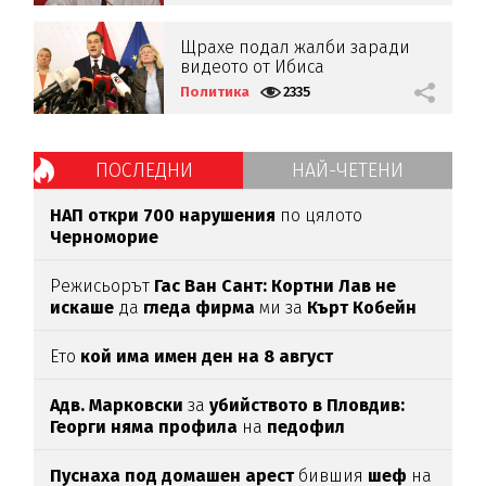
Щрахе подал жалби заради
видеото от Ибиса
Политика
2335
ПОСЛЕДНИ
НАЙ-ЧЕТЕНИ
НАП откри 700 нарушения
по цялото
Черноморие
Режисьорът
Гас Ван Сант: Кортни Лав не
искаше
да
гледа фирма
ми за
Кърт Кобейн
Ето
кой има имен ден на 8 август
Адв. Марковски
за
убийството в Пловдив:
Георги няма профила
на
педофил
Пуснаха под домашен арест
бившия
шеф
на