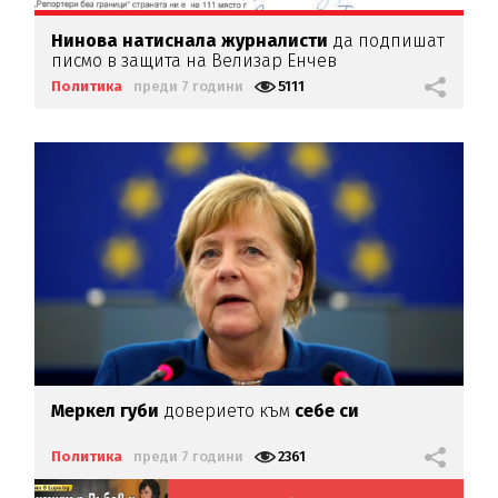
Нинова натиснала журналисти
да подпишат
писмо в защита на Велизар Енчев
Политика
преди 7 години
5111
Меркел
губи
доверието към
себе си
Политика
преди 7 години
2361