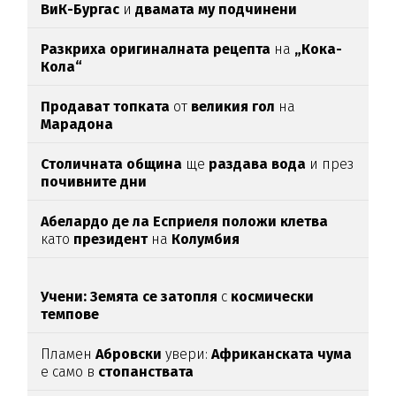
ВиК-Бургас
и
двамата му подчинени
Разкриха оригиналната рецепта
на
„Кока-
Кола“
Продават топката
от
великия гол
на
Марадона
Столичната община
ще
раздава вода
и през
почивните дни
Абелардо де ла Есприеля положи клетва
като
президент
на
Колумбия
Учени: Земята се затопля
с
космически
темпове
Пламен
Абровски
увери:
Африканската чума
е само в
стопанствата