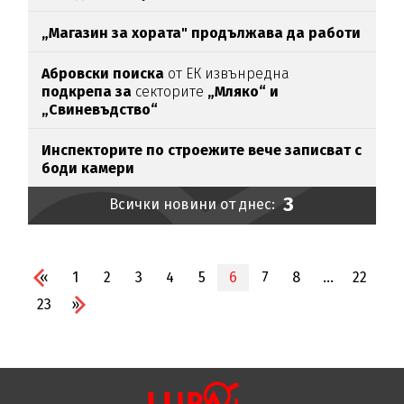
„Магазин за хората"
продължава да работи
Абровски поиска
от ЕК извънредна
подкрепа за
секторите
„Мляко“ и
„Свиневъдство“
Инспекторите по строежите вече записват с
боди камери
3
Всички новини от днес:
«
1
2
3
4
5
6
7
8
...
22
23
»