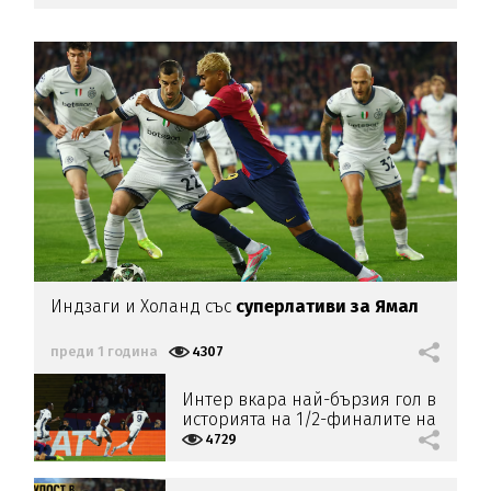
Индзаги и Холанд със
суперлативи за Ямал
преди 1 година
4307
Интер вкара най-бързия гол в
историята на 1/2-финалите на
Шампионска лига
4729