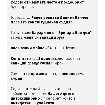
Водата
от чешмата често е по-добра
от
бутилираната
Горещ слух:
Радев утешава Даниел Вълчев,
прави го
конституционен съдия?
Гръм в рая:
Караджов
от
"Бригада Нов дом"
заряза
жена си заради друга
Влак влачи майка
45 метра в Чехия
Сенатът
на САЩ
прие
законопроект за
санкции срещу Русия
и Иран
Самолет се
приземи
заради
непоносима
смрад
Родителите на Ангел, починал на
зъболекарския стол:
Нашето дете е
интоксикирано
с препарат, който е
антидотът
на
упойката