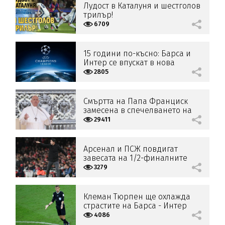
Лудост в Каталуня и шестголов
трилър!
6709
15 години по-късно: Барса и
Интер се впускат в нова
полуфинална битка
2805
Смъртта на Папа Франциск
замесена в спечелването на
Шампионската лига от
29411
Арсенал
Арсенал и ПСЖ повдигат
завесата на 1/2-финалните
битки в Шампионската лига
3279
Клеман Тюрпен ще охлажда
страстите на Барса - Интер
4086