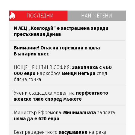
ПОСЛЕДНИ
НАЙ-ЧЕТЕНИ
И АЕЦ „Козлодуй“ е застрашена заради
пресъхналия Дунав
Внимание! Опасни горещини в цяла
България днес
НОЩЕН ЕКШЪН В СОФИЯ:
Закопчаха с 460
000 евро
наркобоса
Венци Негъра
след
бясна гонка
Учени създадоха модел на
перфектното
женско тяло според мъжете
Министър Ефремова:
Минималната
заплата
няма да е 620 евро
Безпрецедентното
засушаване
на река