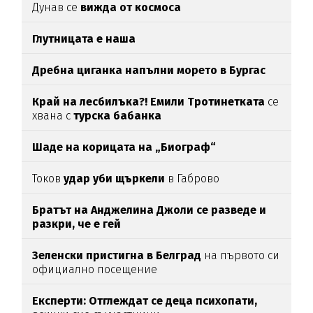
Дунав се
вижда от космоса
Глутницата е наша
Дребна циганка напълни морето в Бургас
Край на лесбилъка?!
Емили Тротинетката
се
хвана с
турска бабанка
Шаде на корицата на „Биограф“
Токов
удар уби щъркели
в Габрово
Братът на Анджелина Джоли се разведе и
разкри, че е гей
Зеленски пристигна в Белград
на първото си
официално посещение
Експерти: Отглеждат се деца психопати,