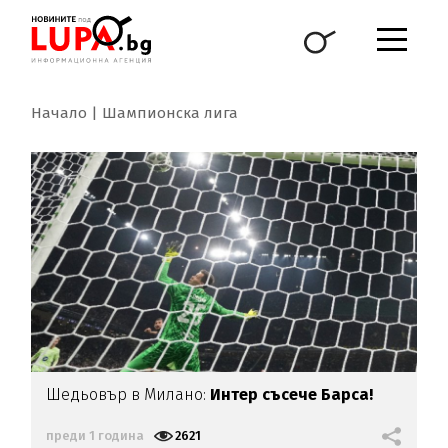
Начало
Шампионска лига
Шедьовър в Милано:
Интер съсече Барса!
преди 1 година
2621