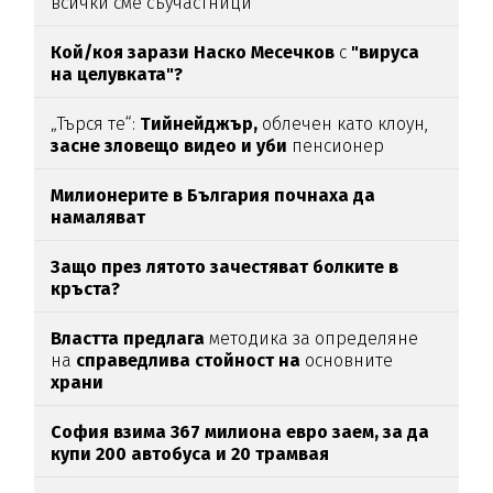
всички сме съучастници
Кой/коя зарази
Наско Месечков
с
"вируса
на целувката"?
„Търся те“:
Тийнейджър,
облечен като клоун,
засне зловещо видео и уби
пенсионер
Милионерите в България почнаха да
намаляват
Защо през лятото зачестяват болките в
кръста?
Властта предлага
методика за определяне
на
справедлива стойност на
основните
храни
София взима 367 милиона евро заем, за да
купи 200 автобуса и 20 трамвая