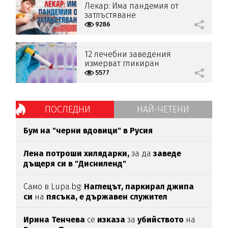
Лекар: Има пандемия от
затлъстяване
9286
12 лечебни заведения
измерват гликиран
хемоглобин за превенция на
5577
диабет
ПОСЛЕДНИ
НАЙ-ЧЕТЕНИ
Бум на "черни вдовици" в Русия
Лена потроши хилядарки,
за да
заведе
дъщеря си в "Дисниленд"
Само в Lupa.bg:
Наглецът, паркирал джипа
си
на
пясъка, е държавен служител
Ирина Тенчева
се
изказа
за
убийството
на