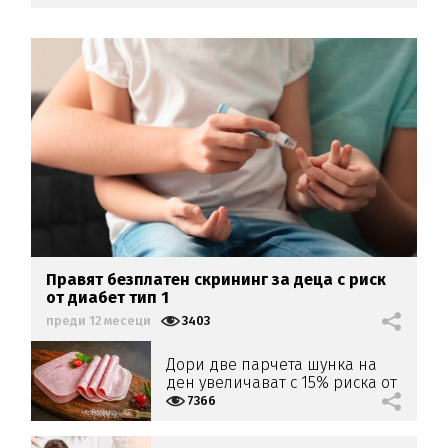
Правят безплатен скрининг за деца с риск
от диабет тип 1
преди 12 месеци
3403
Дори две парчета шунка на
ден увеличават с 15% риска от
диабет
7366