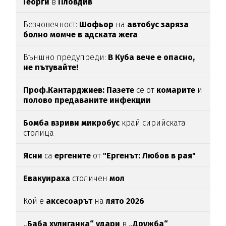
Георги
в
Пловдив
Безчовечност:
Шофьор
на
автобус заряза
болно момче в адската жега
Външно предупреди:
В
Куба вече е опасно,
не пътувайте!
Проф.Кантарджиев: Пазете
се от
комарите
и
полово предаваните инфекции
Бомба взриви микробус
край сирийската
столица
Ясни
са
ергените
от
"Ергенът: Любов в рая"
Евакуираха
столичен
мол
Кой е
аксесоарът
на
лято 2026
„Баба хулиганка“ удари
в
„Дружба“