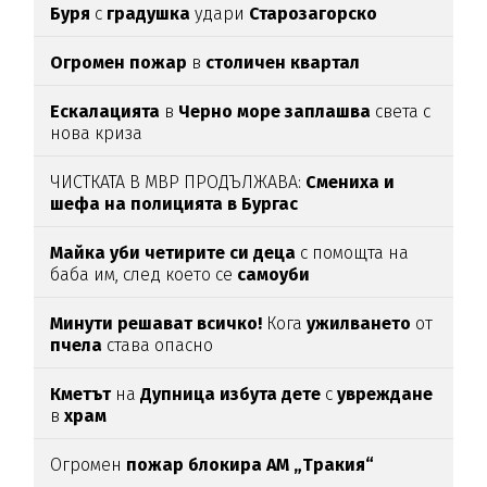
Буря
с
градушка
удари
Старозагорско
Огромен пожар
в
столичен квартал
Ескалацията
в
Черно море заплашва
света с
нова криза
ЧИСТКАТА В МВР ПРОДЪЛЖАВА:
Смениха и
шефа на полицията в Бургас
Майка уби четирите си деца
с помощта на
баба им, след което се
самоуби
Минути решават всичко!
Кога
ужилването
от
пчела
става опасно
Кметът
на
Дупница избута дете
с
увреждане
в
храм
Огромен
пожар блокира АМ „Тракия“