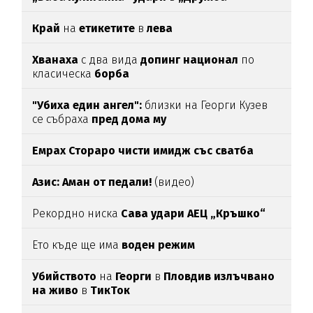
Край
на
етикетите
в
лева
Хванаха
с два вида
допинг национал
по
класическа
борба
"Убиха един ангел":
близки на Георги Кузев
се събраха
пред дома му
Емрах Стораро чисти имидж със сватба
Азис: Аман от педали!
(видео)
Рекордно ниска
Сава удари АЕЦ „Кръшко“
Ето къде ще има
воден режим
Убийството
на
Георги
в
Пловдив излъчвано
на живо
в
ТикТок