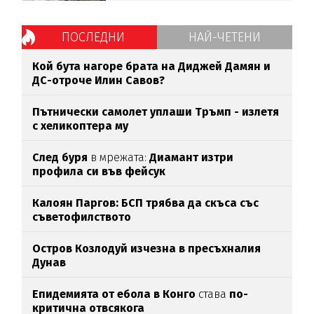
ПОСЛЕДНИ
НАЙ-ЧЕТЕНИ
Кой бута нагоре брата на Диджей Дамян и
ДС-отроче Илин Савов?
Пътнически самолет уплаши Тръмп - излетя
с хеликоптера му
След буря
в мрежата:
Диамант изтри
профила си във фейсук
Калоян Паргов: БСП трябва да скъса със
съветофилството
Остров Козлодуй изчезна в пресъхналия
Дунав
Епидемията от ебола в Конго
става
по-
критична отвсякога