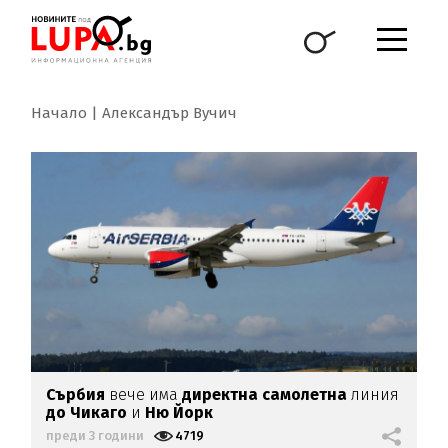
Начало
Александър Вучич
Сърбия
вече има
директна самолетна
линия
до Чикаго
и
Ню Йорк
преди 3 години
4719