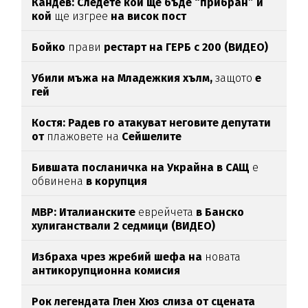
Кандев: Следете кой ще бъде “прибран” и
кой
ще изгрее
на висок пост
Бойко
прави
рестарт на ГЕРБ с 200 (ВИДЕО)
Убили мъжа на Младежкия хълм,
защото
е
гей
Костя: Радев го атакуват неговите депутати
от
плажовете на
Сейшелите
Бившата посланичка на Украйна в САЩ
е
обвинена
в корупция
МВР: Италианските
еврейчета
в Банско
хулиганствали 2 седмици (ВИДЕО)
Избраха чрез жребий шефа на
новата
антикорупционна комисия
Рок легендата Глен Хюз слиза от сцената