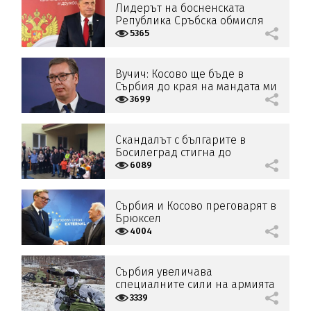
Лидерът на босненската
Република Сръбска обмисля
обявяването на независимост
5365
Вучич: Косово ще бъде в
Сърбия до края на мандата ми
3699
Скандалът с българите в
Босилеград стигна до
България
6089
Сърбия и Косово преговарят в
Брюксел
4004
Сърбия увеличава
специалните сили на армията
си
3339