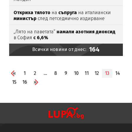
Откриха тялото
на
съпруга
на италиански
министър
след петседмично издирване
„Лято на паветата“
намали азотния диоксид
в София
с 6,6%
164
Всички новини от днес:
«
1
2
...
8
9
10
11
12
13
14
15
16
»