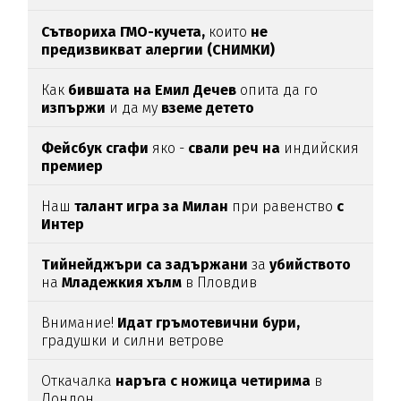
Сътвориха ГМО-кучета,
които
не
предизвикват алергии (СНИМКИ)
Как
бившата на Емил Дечев
опита да го
изпържи
и да му
вземе детето
Фейсбук сгафи
яко -
свали реч на
индийския
премиер
Наш
талант игра за Милан
при равенство
с
Интер
Тийнейджъри са задържани
за
убийството
на
Младежкия хълм
в Пловдив
Внимание!
Идат гръмотевични бури,
градушки и силни ветрове
Откачалка
наръга с ножица четирима
в
Лондон