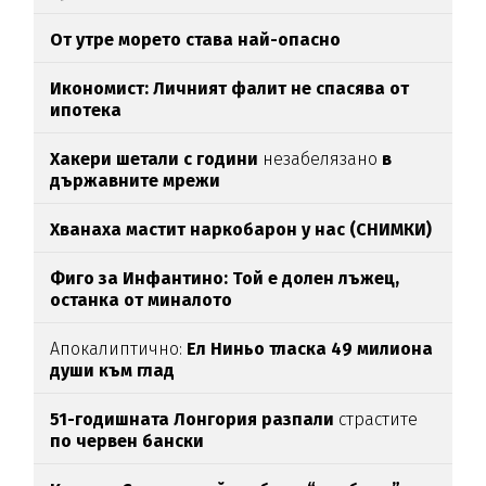
От утре морето става най-опасно
Икономист: Личният фалит не спасява от
ипотека
Хакери шетали с години
незабелязано
в
държавните мрежи
Хванаха мастит наркобарон у нас (СНИМКИ)
Фиго за Инфантино: Той е долен лъжец,
останка от миналото
Апокалиптично:
Ел Ниньо тласка 49 милиона
души към глад
51-годишната Лонгория разпали
страстите
по червен бански