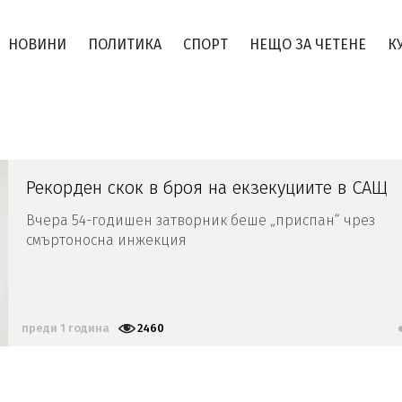
НОВИНИ
ПОЛИТИКА
СПОРТ
НЕЩО ЗА ЧЕТЕНЕ
К
Рекорден скок в броя на екзекуциите в САЩ
Вчера 54-годишен затворник беше „приспан“ чрез
смъртоносна инжекция
преди 1 година
2460