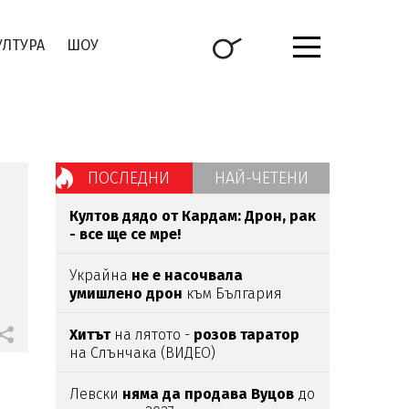
УЛТУРА
ШОУ
ПОСЛЕДНИ
НАЙ-ЧЕТЕНИ
Култов дядо от Кардам: Дрон, рак
- все ще се мре!
Украйна
не е насочвала
умишлено дрон
към България
Хитът
на лятото -
розов таратор
на Слънчака (ВИДЕО)
Левски
няма да продава Вуцов
до