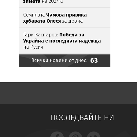
зимата
на 2027-а
Семплата
Чамова привика
хубавата Олеся
за дрона
Гари Каспаров:
Победа за
Украйна е последната надежда
на Русия
63
Всички новини от днес:
Вижте как
купонясват с алкохол и
брадви тийн килърите
от
Пловдив (ШОК СНИМКИ)
Камион влезе в
насрещното на
Подбалканския, 3 жени
се спасиха
по чудо (ВИДЕО)
ОЩЕ ЕДНО ИЗРОДЧЕ:
18-годишен
ПОСЛЕДВАЙТЕ НИ
уби с кол чичо си
в село Странско
Арестуваха
Иван Шилето
за