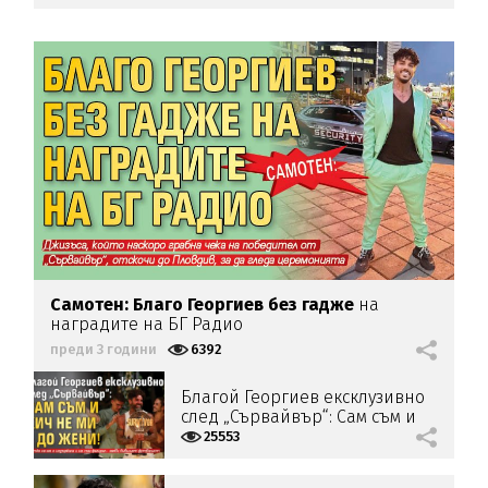
Самотен: Благо Георгиев
без гадже
на
наградите на БГ Радио
преди 3 години
6392
Благой Георгиев ексклузивно
след „Сървайвър“: Сам съм и
хич не ми е до жени!
25553