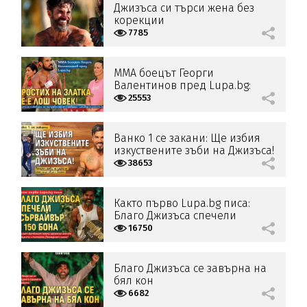
Джизъса си търси жена без
корекции
7785
ММА боецът Георги
Валентинов пред Lupa.bg:
Простих на Златка, не е лош
25553
човек!
Ванко 1 се закани: Ще избия
изкуствените зъби на Джизъса!
38653
Както първо Lupa.bg писа:
Благо Джизъса спечели
"Сървайвър" и 150 бона
16750
Благо Джизъса се завърна на
бял кон
6682