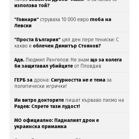
използва той?
"Говнари"
струваха 10 000 евро
глоба на
Левски
"Проста България"
цял ден пере тениски: С
какво е
облечен Димитър Стоянов?
Адв.
Людмил Рангелов: Не знам
що за колега
би защитавал убийците
от Пловдив
ГЕРБ за
дрона:
Сигурността не е тема
за
политически игрички!
Ин витро докторите
пишат кърваво писмо на
Радев: Спрете тази лудост!
МО официално: Падналият дрон е
украинска примамка