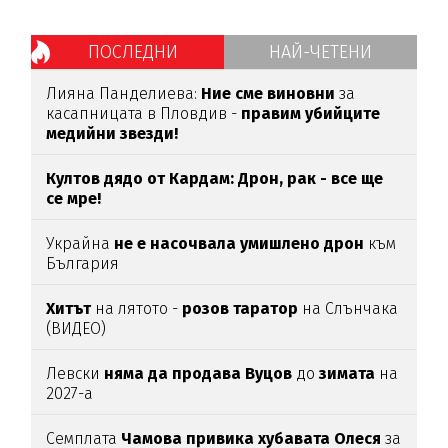
ПОСЛЕДНИ
НАЙ-ЧЕТЕНИ
Лияна Панделиева:
Ние сме виновни
за
касапницата в Пловдив -
правим убийците
медийни звезди!
Култов дядо от Кардам: Дрон, рак - все ще
се мре!
Украйна
не е насочвала умишлено дрон
към
България
Хитът
на лятото -
розов таратор
на Слънчака
(ВИДЕО)
Левски
няма да продава Вуцов
до
зимата
на
2027-а
Семплата
Чамова привика хубавата Олеся
за