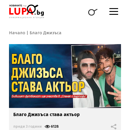
Начало
Благо Джизъса
Благо Джизъса
става актьор
преди 3 години
6128