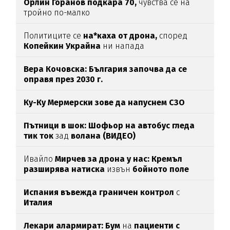
Орлин Горанов подкара 70,
чувства се на
тройно по-малко
Политиците се
на*каха от дрона,
според
Копейкин Украйна
ни напада
Вера Кочовска: България започва да се
оправя през 2030 г.
Ку-Ку Мермерски зове да напуснем СЗО
Пътници в шок: Шофьор на автобус гледа
тик ток
зад
волана (ВИДЕО)
Ивайло
Мирчев за дрона у нас: Кремъл
разширява натиска
извън
бойното поле
Испания въвежда граничен контрол
с
Италия
Лекари алармират: Бум
на
пациенти с