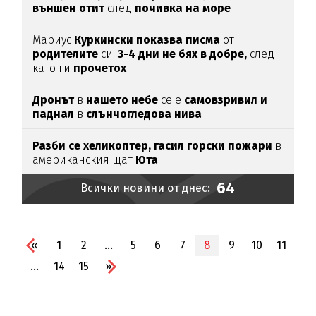
външен отит
след
почивка на море
Мариус
Куркински показва писма
от
родителите
си:
3-4 дни не бях в добре,
след
като ги
прочетох
Дронът
в
нашето небе
се е
самовзривил и
паднал
в
слънчогледова нива
Разби се хеликоптер,
гасил горски пожари
в
американския щат
Юта
64
Всички новини от днес:
«
1
2
...
5
6
7
8
9
10
11
...
14
15
»