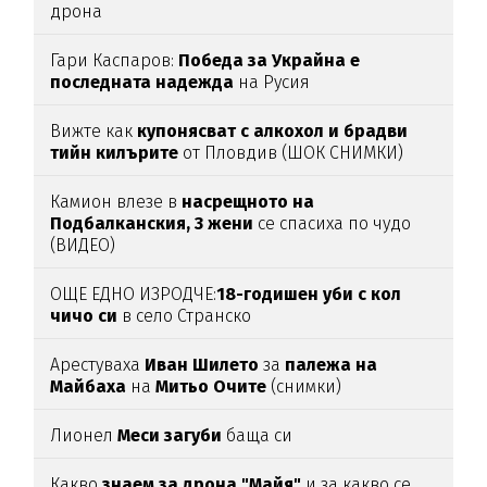
дрона
Гари Каспаров:
Победа за Украйна е
последната надежда
на Русия
Вижте как
купонясват с алкохол и брадви
тийн килърите
от Пловдив (ШОК СНИМКИ)
Камион влезе в
насрещното на
Подбалканския, 3 жени
се спасиха по чудо
(ВИДЕО)
ОЩЕ ЕДНО ИЗРОДЧЕ:
18-годишен уби с кол
чичо си
в село Странско
Арестуваха
Иван Шилето
за
палежа на
Майбаха
на
Митьо Очите
(снимки)
Лионел
Меси загуби
баща си
Какво
знаем за дрона "Майя"
и за какво се