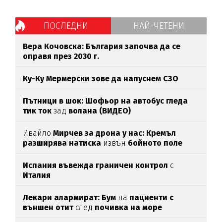
ПОСЛЕДНИ
НАЙ-ЧЕТЕНИ
Вера Кочовска: България започва да се
оправя през 2030 г.
Ку-Ку Мермерски зове да напуснем СЗО
Пътници в шок: Шофьор на автобус гледа
тик ток
зад
волана (ВИДЕО)
Ивайло
Мирчев за дрона у нас: Кремъл
разширява натиска
извън
бойното поле
Испания въвежда граничен контрол
с
Италия
Лекари алармират: Бум
на
пациенти с
външен отит
след
почивка на море