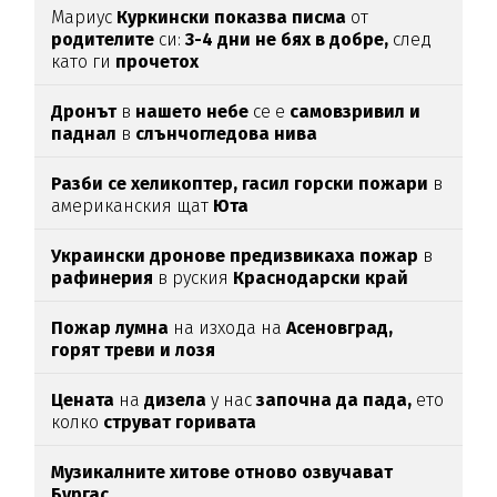
Мариус
Куркински показва писма
от
родителите
си:
3-4 дни не бях в добре,
след
като ги
прочетох
Дронът
в
нашето небе
се е
самовзривил и
паднал
в
слънчогледова нива
Разби се хеликоптер,
гасил горски пожари
в
американския щат
Юта
Украински дронове предизвикаха пожар
в
рафинерия
в руския
Краснодарски край
Пожар лумна
на изхода на
Асеновград,
горят треви и лозя
Цената
на
дизела
у нас
започна да пада,
ето
колко
струват горивата
Музикалните хитове отново озвучават
Бургас