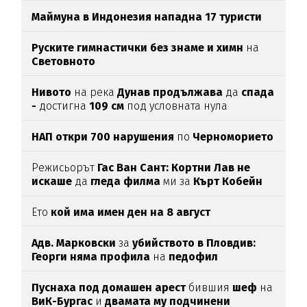
Маймуна в Индонезия нападна 17 туристи
Руските гимнастички без знаме и химн
на
Световното
Нивото
на река
Дунав продължава
да
спада
-
достигна
109 см
под условната нула
НАП откри 700 нарушения
по
Черноморието
Режисьорът
Гас Ван Сант: Кортни Лав не
искаше
да
гледа филма
ми за
Кърт Кобейн
Ето
кой има имен ден на 8 август
Адв. Марковски
за
убийството в Пловдив:
Георги няма профила
на
педофил
Пуснаха под домашен арест
бившия
шеф
на
ВиК-Бургас
и
двамата му подчинени