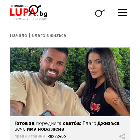
Начало
Благо Джизъса
Готов за
поредната
сватба:
Благо
Джизъса
вече
има нова жена
преди 3 години
72465