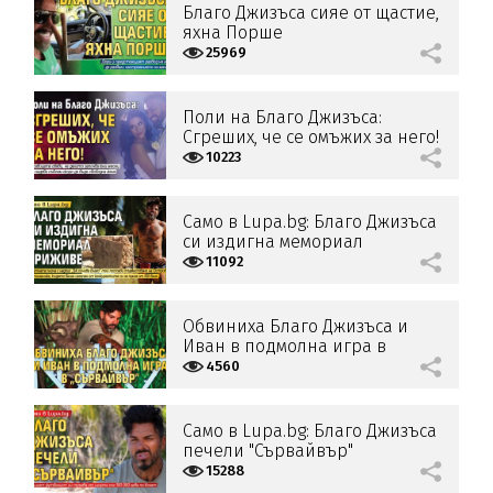
Благо Джизъса сияе от щастие,
яхна Порше
25969
Поли на Благо Джизъса:
Сгреших, че се омъжих за него!
10223
Само в Lupa.bg: Благо Джизъса
си издигна мемориал
приживе (Снимка)
11092
Обвиниха Благо Джизъса и
Иван в подмолна игра в
„Сървайвър“
4560
Само в Lupa.bg: Благо Джизъса
печели "Сървайвър"
15288