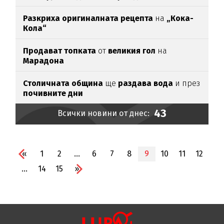
Разкриха оригиналната рецепта
на
„Кока-
Кола“
Продават топката
от
великия гол
на
Марадона
Столичната община
ще
раздава вода
и през
почивните дни
43
Всички новини от днес:
«
1
2
...
6
7
8
9
10
11
12
...
14
15
»