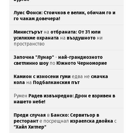
Луис Фонси: Стоичков е велик, обичам го и
го чакам довечера!
Министърът
на
отбраната: От 31 юли
усилихме охраната
на
въздушното
ни
пространство
Започна "Лунар"
-
най-грандиозното
светлинно шоу
по
Южното Черноморие
Камион с износени гуми
едва нe
смачка
кола
на
Подбалканския път
Румен
Радев извънредно: Дрон е взривен в
нашето небе!
Преди случая
в
Банско: Сервитьор в
ресторант
е посрещнал
израелска двойка
с
"Хайл Хитлер"