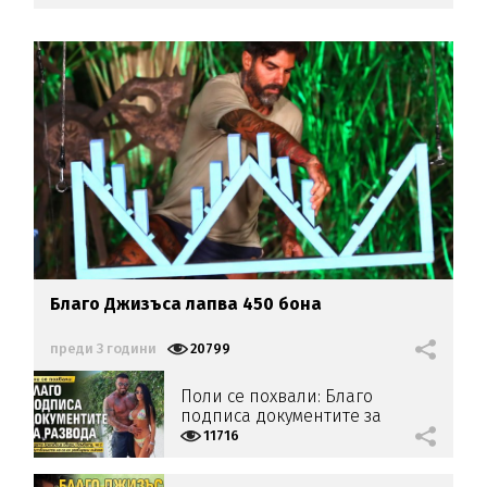
Благо Джизъса лапва 450 бона
преди 3 години
20799
Поли се похвали: Благо
подписа документите за
развода
11716