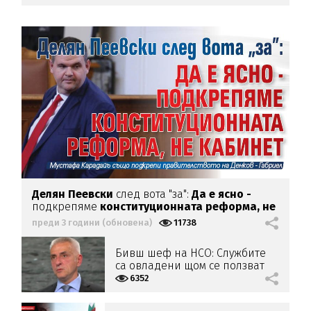
Делян Пеевски
след вота "за":
Да е ясно -
подкрепяме
конституционната реформа, не
кабинет
преди 3 години (обновена)
11738
Бивш шеф на НСО: Службите
са овладени щом се ползват
на лично доверие
6352