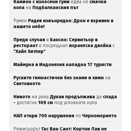
Камион с износени гуми
едва нe
смачка
кола
на
Подбалканския път
Румен
Радев извънредно: Дрон е взривен в
нашето небе!
Преди случая
в
Банско: Сервитьор в
ресторант
е посрещнал
израелска двойка
с
"Хайл Хитлер"
Маймуна в Индонезия нападна 17 туристи
Руските гимнастички без знаме и химн
на
Световното
Нивото
на река
Дунав продължава
да
спада
-
достигна
109 см
под условната нула
НАП откри 700 нарушения
по
Черноморието
Режисьорът
Гас Ван Сант: Кортни Лав не