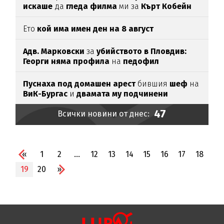
искаше
да
гледа филма
ми за
Кърт Кобейн
Ето
кой има имен ден на 8 август
Адв. Марковски
за
убийството в Пловдив:
Георги няма профила
на
педофил
Пуснаха под домашен арест
бившия
шеф
на
ВиК-Бургас
и
двамата му подчинени
47
Всички новини от днес:
«
1
2
...
12
13
14
15
16
17
18
19
20
»