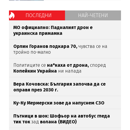
ПОСЛЕДНИ
НАЙ-ЧЕТЕНИ
МО официално: Падналият дрон е
украинска примамка
Орлин Горанов подкара 70,
чувства се на
тройно по-малко
Политиците се
на*каха от дрона,
според
Копейкин Украйна
ни напада
Вера Кочовска: България започва да се
оправя през 2030 г.
Ку-Ку Мермерски зове да напуснем СЗО
Пътници в шок: Шофьор на автобус гледа
тик ток
зад
волана (ВИДЕО)