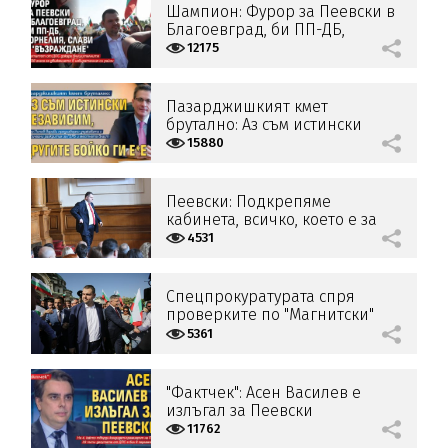
Шампион: Фурор за Пеевски в
Благоевград, би ПП-ДБ,
Корнелия, Слави и
12175
"Възраждане"
Пазарджишкият кмет
брутално: Аз съм истински
независим, другите Бойко ги
15880
е*е
Пеевски: Подкрепяме
кабинета, всичко, което е за
хората
4531
Спецпрокуратурата спря
проверките по "Магнитски"
5361
"Фактчек": Асен Василев е
излъгал за Пеевски
11762