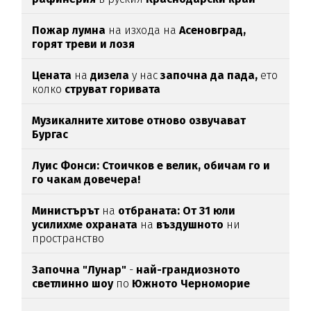
Пожар лумна
на изхода на
Асеновград,
горят треви и лозя
Цената
на
дизела
у нас
започна да пада,
ето
колко
струват горивата
Музикалните хитове отново озвучават
Бургас
Луис Фонси: Стоичков е велик, обичам го и
го чакам довечера!
Министърът
на
отбраната: От 31 юли
усилихме охраната
на
въздушното
ни
пространство
Започна "Лунар"
-
най-грандиозното
светлинно шоу
по
Южното Черноморие