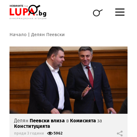
Начало
Делян Пеевски
Делян
Пеевски
влиза
в
Комисията
за
Конституцията
преди 3 години
5962