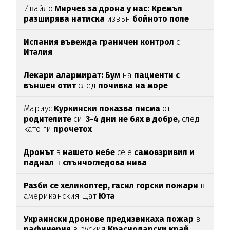
Ивайло
Мирчев за дрона у нас: Кремъл
разширява натиска
извън
бойното поле
Испания въвежда граничен контрол
с
Италия
Лекари алармират: Бум
на
пациенти с
външен отит
след
почивка на море
Мариус
Куркински показва писма
от
родителите
си:
3-4 дни не бях в добре,
след
като ги
прочетох
Дронът
в
нашето небе
се е
самовзривил и
паднал
в
слънчогледова нива
Разби се хеликоптер,
гасил горски пожари
в
американския щат
Юта
Украински дронове предизвикаха пожар
в
рафинерия
в руския
Краснодарски край