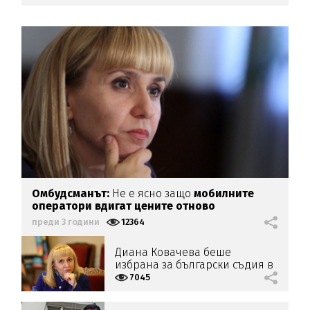
Омбудсманът:
Не е ясно защо
мобилните
оператори вдигат цените отново
преди 3 години
12364
Диана Ковачева беше
избрана за български съдия в
Европа
7045