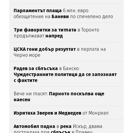
Парламентът
плаща
6 млн. евро
обезщетение на
Баневи
по спечелено дело
Три фаворитки за титлата
в Торонто
продължават
напред
ЦСКА гони добър резултат
в перлата на
Черно море
Радев за сблъсъка
в Банско:
Чуждестранните политици да се запознаят
с фактите
Вече ни гласят:
Парното поскъпва още
наесен
Изритаха Зверев и Медведев
от Монреал
Автомобил
падна
в
река
Искър, двама
пострадаха при
сблъсък
в Правец