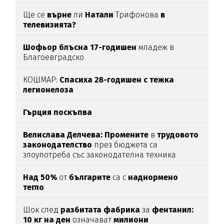
Ще се
върне
ли
Натали
Трифонова
в
телевизията?
Шофьор блъсна 17-годишен
младеж в
Благоевградско
КОШМАР:
Спасиха 28-годишен с тежка
легионелоза
Гърция поскъпва
Велислава Делчева: Промените
в
трудовото
законодателство
през бюджета са
злоупотреба със законодателна техника
Над 50%
от
българите
са с
наднормено
тегло
Шок след
разбитата фабрика
за
фентанил:
10 кг на ден
означават
милиони