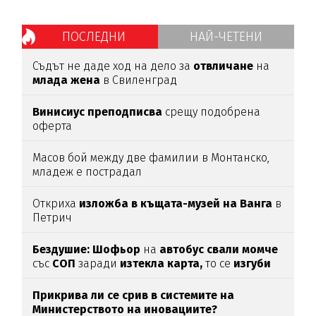
ПОСЛЕДНИ
НАЙ-ЧЕТЕНИ
Съдът не даде ход на дело за
отвличане
на
млада
жена
в Свиленград
Винисиус преподписва
срещу подобрена
оферта
Масов бой между две фамилии в Монтанско,
младеж е пострадал
Откриха
изложба в къщата-музей на Ванга
в
Петрич
Бездушие: Шофьор
на
автобус свали момче
със
СОП
заради
изтекла карта,
то се
изгуби
Прикрива ли се срив в системите на
Министерството на иновациите?