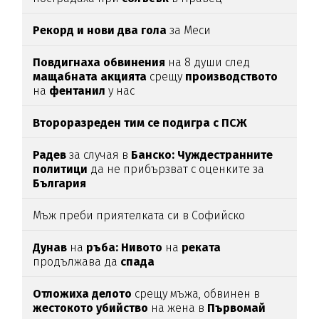
Рекорд и нови два гола
за Меси
Повдигнаха
обвинения
на 8 души след
мащабната
акцията
срещу
производството
на
фентанил
у нас
Второразреден тим се подигра с ПСЖ
Радев
за случая в
Банско: Чуждестранните
политици
да не прибързват с оценките за
България
Мъж преби приятелката си в Софийско
Дунав
на
ръба: Нивото
на
реката
продължава да
спада
Отложиха делото
срещу мъжа, обвинен в
жестокото убийство
на жена в
Първомай