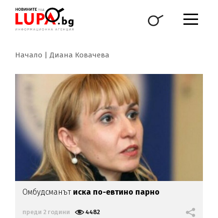
Начало
Диана Ковачева
Омбудсманът
иска по-евтино парно
преди 2 години
4482