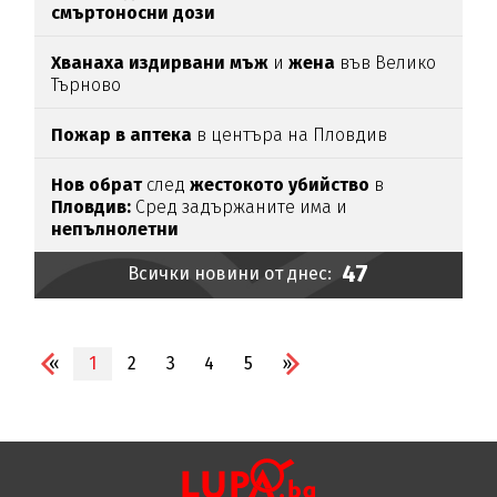
смъртоносни дози
Хванаха издирвани мъж
и
жена
във Велико
Търново
Пожар в аптека
в центъра на Пловдив
Нов обрат
след
жестокото убийство
в
Пловдив:
Сред задържаните има и
непълнолетни
47
Всички новини от днес:
«
1
2
3
4
5
»