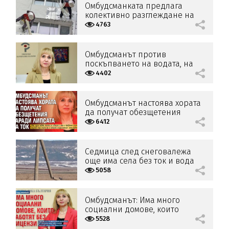
Омбудсманката предлага
колективно разглеждане на
жалбите срещу отказано
4763
саниране
Омбудсманът против
поскъпването на водата, на
места скокът е 80%
4402
Омбудсманът настоява хората
да получат обезщетения
заради липсата на ток
6412
Седмица след снеговалежа
още има села без ток и вода
5058
Омбудсманът: Има много
социални домове, които
работят без лицензи
5528