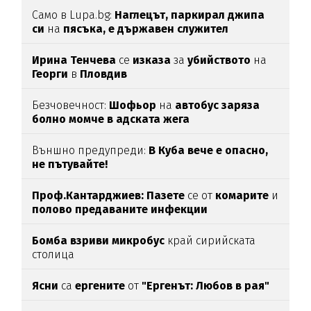
Само в Lupa.bg:
Наглецът, паркирал джипа
си
на
пясъка, е държавен служител
Ирина Тенчева
се
изказа
за
убийството
на
Георги
в
Пловдив
Безчовечност:
Шофьор
на
автобус заряза
болно момче в адската жега
Външно предупреди:
В
Куба вече е опасно,
не пътувайте!
Проф.Кантарджиев: Пазете
се от
комарите
и
полово предаваните инфекции
Бомба взриви микробус
край сирийската
столица
Ясни
са
ергените
от
"Ергенът: Любов в рая"