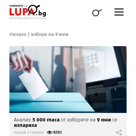
Начало
избори на 9 юни
Анализ:
5 000 гласа
от изборите на
9 юни
се
изпариха
преди 2 години
8292