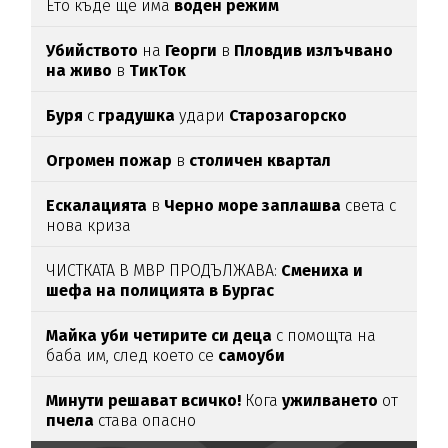
Ето къде ще има
воден режим
Убийството
на
Георги
в
Пловдив излъчвано
на живо
в
ТикТок
Буря
с
градушка
удари
Старозагорско
Огромен пожар
в
столичен квартал
Ескалацията
в
Черно море заплашва
света с
нова криза
ЧИСТКАТА В МВР ПРОДЪЛЖАВА:
Смениха и
шефа на полицията в Бургас
Майка уби четирите си деца
с помощта на
баба им, след което се
самоуби
Минути решават всичко!
Кога
ужилването
от
пчела
става опасно