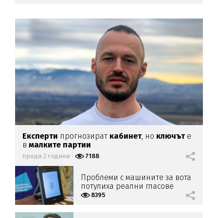
Експерти
прогнозират
кабинет
, но
ключът
е
в
малките партии
преди 2 години
7188
Проблеми с машините за вота
потулиха реални гласове
8395