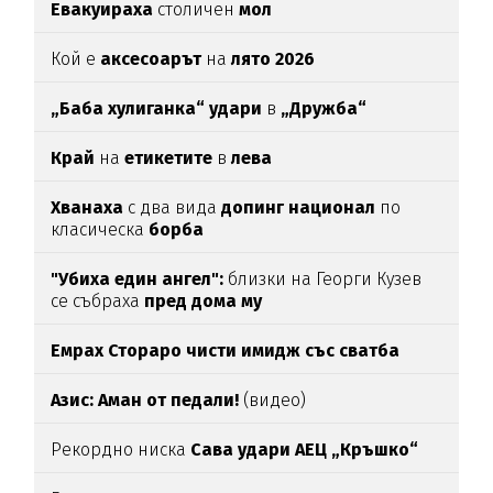
Евакуираха
столичен
мол
Кой е
аксесоарът
на
лято 2026
„Баба хулиганка“ удари
в
„Дружба“
Край
на
етикетите
в
лева
Хванаха
с два вида
допинг национал
по
класическа
борба
"Убиха един ангел":
близки на Георги Кузев
се събраха
пред дома му
Емрах Стораро чисти имидж със сватба
Азис: Аман от педали!
(видео)
Рекордно ниска
Сава удари АЕЦ „Кръшко“