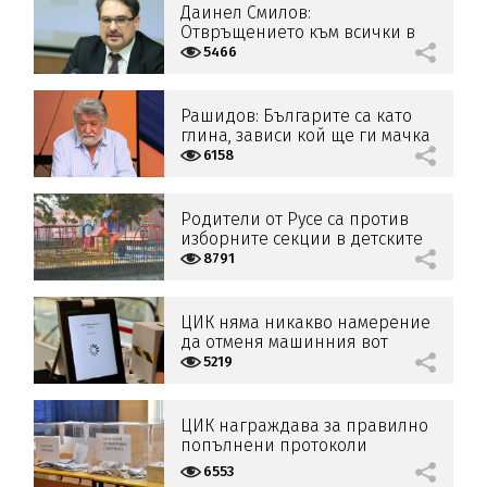
Даинел Смилов:
Отвръщението към всички в
политиката е голямо
5466
Рашидов: Българите са като
глина, зависи кой ще ги мачка
6158
Родители от Русе са против
изборните секции в детските
градини
8791
ЦИК няма никакво намерение
да отменя машинния вот
5219
ЦИК награждава за правилно
попълнени протоколи
6553