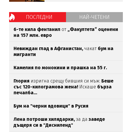
ПОСЛЕДНИ
НАЙ-ЧЕТЕНИ
6-те кила фентанил
от
„Факултета“ оценени
на 157 млн. евро
Невиждан глад в Афганистан,
чакат
бум на
мигранти
Камелия по монокини и прашка на 55 г.
Глория
изригна срещу бившия си мъж:
Беше
със 120-килограмова жена!
Искаше
бърза
печалба...
Бум на "черни вдовици" в Русия
Лена потроши хилядарки,
за да
заведе
дъщеря си в "Дисниленд"