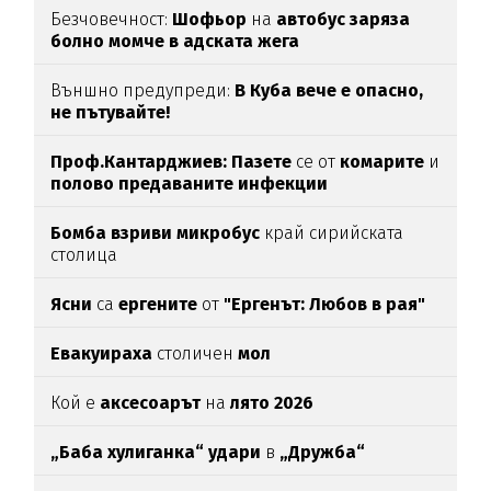
Безчовечност:
Шофьор
на
автобус заряза
болно момче в адската жега
Външно предупреди:
В
Куба вече е опасно,
не пътувайте!
Проф.Кантарджиев: Пазете
се от
комарите
и
полово предаваните инфекции
Бомба взриви микробус
край сирийската
столица
Ясни
са
ергените
от
"Ергенът: Любов в рая"
Евакуираха
столичен
мол
Кой е
аксесоарът
на
лято 2026
„Баба хулиганка“ удари
в
„Дружба“