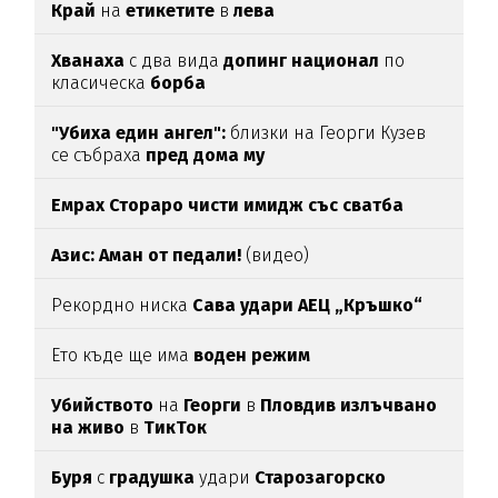
Край
на
етикетите
в
лева
Хванаха
с два вида
допинг национал
по
класическа
борба
"Убиха един ангел":
близки на Георги Кузев
се събраха
пред дома му
Емрах Стораро чисти имидж със сватба
Азис: Аман от педали!
(видео)
Рекордно ниска
Сава удари АЕЦ „Кръшко“
Ето къде ще има
воден режим
Убийството
на
Георги
в
Пловдив излъчвано
на живо
в
ТикТок
Буря
с
градушка
удари
Старозагорско