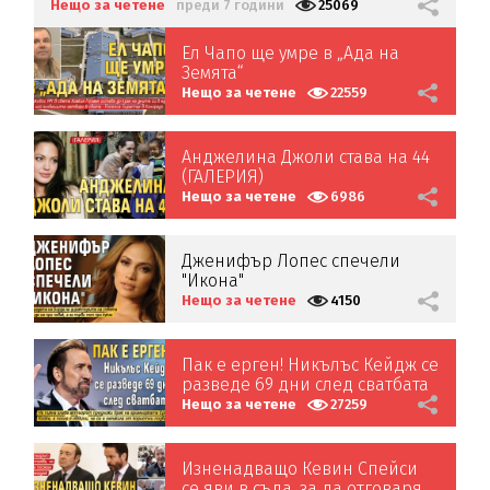
Нещо за четене
преди 7 години
25069
Ел Чапо ще умре в „Ада на
Земята“
Нещо за четене
22559
Анджелина Джоли става на 44
(ГАЛЕРИЯ)
Нещо за четене
6986
Дженифър Лопес спечели
"Икона"
Нещо за четене
4150
Пак е ерген! Никълъс Кейдж се
разведе 69 дни след сватбата
Нещо за четене
27259
Изненадващо Кевин Спейси
се яви в съда, за да отговаря