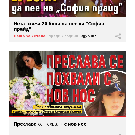
Нета взима 20 бона да пее на "София
прайд"
Нещо за четене
преди 7 години
5307
Преслава
се похвали
с нов нос