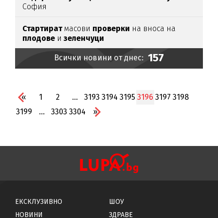
София
Стартират
масови
проверки
на вноса на
плодове
и
зеленчуци
157
Всички новини от днес:
«
1
2
...
3193
3194
3195
3196
3197
3198
3199
...
3303
3304
»
ЕКСКЛУЗИВНО
ШОУ
НОВИНИ
ЗДРАВЕ