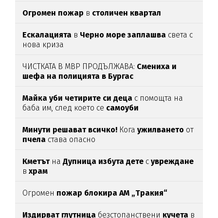
Огромен пожар
в
столичен квартал
Ескалацията
в
Черно море заплашва
света с
нова криза
ЧИСТКАТА В МВР ПРОДЪЛЖАВА:
Смениха и
шефа на полицията в Бургас
Майка уби четирите си деца
с помощта на
баба им, след което се
самоуби
Минути решават всичко!
Кога
ужилването
от
пчела
става опасно
Кметът
на
Дупница избута дете
с
увреждане
в
храм
Огромен
пожар блокира АМ „Тракия“
Издирват глутница
безстопанствени
кучета
в