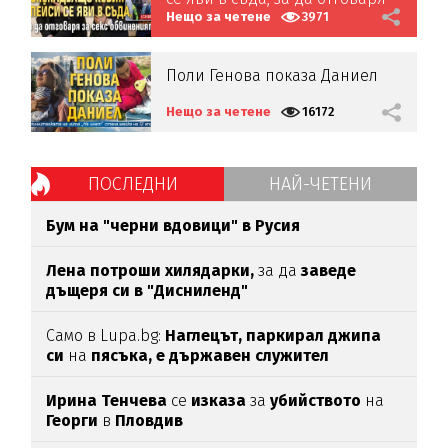
за секс обвиненията (СНИМКИ)
Нещо за четене
3971
Поли Генова показа Даниел
Нещо за четене
16172
ПОСЛЕДНИ
НАЙ-ЧЕТЕНИ
Бум на "черни вдовици" в Русия
Лена потроши хилядарки,
за да
заведе
дъщеря си в "Дисниленд"
Само в Lupa.bg:
Наглецът, паркирал джипа
си
на
пясъка, е държавен служител
Ирина Тенчева
се
изказа
за
убийството
на
Георги
в
Пловдив