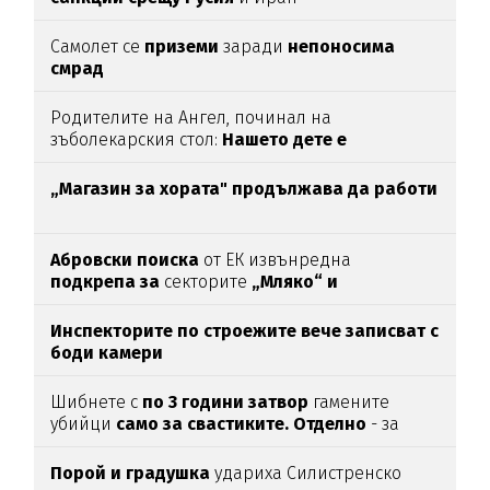
Самолет се
приземи
заради
непоносима
смрад
Родителите на Ангел, починал на
зъболекарския стол:
Нашето дете е
интоксикирано
с препарат, който е
антидотът
на
упойката
„Магазин за хората"
продължава да работи
Абровски поиска
от ЕК извънредна
подкрепа за
секторите
„Мляко“ и
„Свиневъдство“
Инспекторите по строежите вече записват с
боди камери
Шибнете с
по 3 години затвор
гамените
убийци
само за свастиките. Отделно
- за
убийството
Порой и градушка
удариха Силистренско