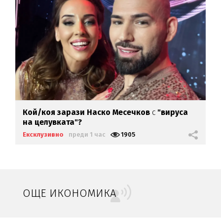
Кой/коя зарази
Наско Месечков
с
"вируса
на целувката"?
Ексклузивно
преди 1 час
1905
ОЩЕ ИКОНОМИКА