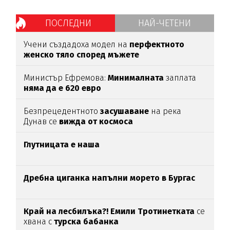
ПОСЛЕДНИ
НАЙ-ЧЕТЕНИ
Учени създадоха модел на
перфектното
женско тяло според мъжете
Министър Ефремова:
Минималната
заплата
няма да е 620 евро
Безпрецедентното
засушаване
на река
Дунав се
вижда от космоса
Глутницата е наша
Дребна циганка напълни морето в Бургас
Край на лесбилъка?!
Емили Тротинетката
се
хвана с
турска бабанка