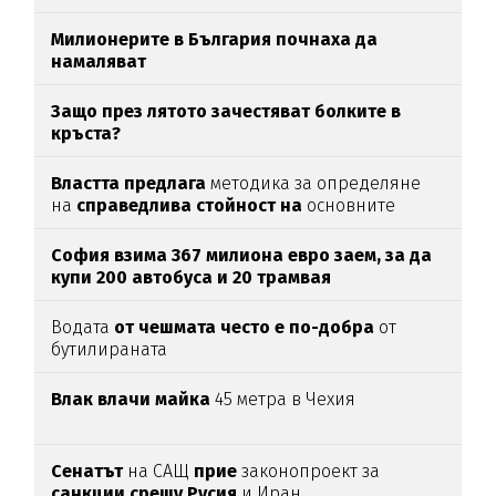
Милионерите в България почнаха да
намаляват
Защо през лятото зачестяват болките в
кръста?
Властта предлага
методика за определяне
на
справедлива стойност на
основните
храни
София взима 367 милиона евро заем, за да
купи 200 автобуса и 20 трамвая
Водата
от чешмата често е по-добра
от
бутилираната
Влак влачи майка
45 метра в Чехия
Сенатът
на САЩ
прие
законопроект за
санкции срещу Русия
и Иран