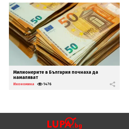
Милионерите в България почнаха да
„
намаляват
Икономика
1476
И