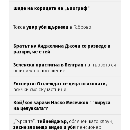
Шаде на корицата на „Биограф“
Токов
удар уби щъркели
в Габрово
Братът на Анджелина Джоли се разведе и
разкри, че е гей
Зеленски пристигна в Белград
на първото си
официално посещение
Експерти: Отглеждат се деца психопати,
всички сме съучастници
Кой/коя зарази
Наско Месечков
с
"вируса
на целувката"?
„Търся те“:
Тийнейджър,
облечен като клоун,
засне зловещо видео и уби
пенсионер