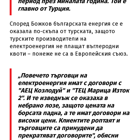
период през миналата година. Той е
главно от Турция.
Според Божков българската енергия се е
оказала по-скъпа от турската, защото
турските производители на
електроенергия не плащат въглеродни
квоти – понеже не са в Европейския съюз.
„Повечето търговци на
електроенергия имат с договори с
"АЕЦ Козлодуй" и "ТЕЦ Марица Изток
2". И те изведнъж се оказаха в
небрано лозе, защото цената на
борсата падна, а те имат договори на
високи цени. Клиентите роптаят и
търговците са принудени да
прекратяват договорите", обясни