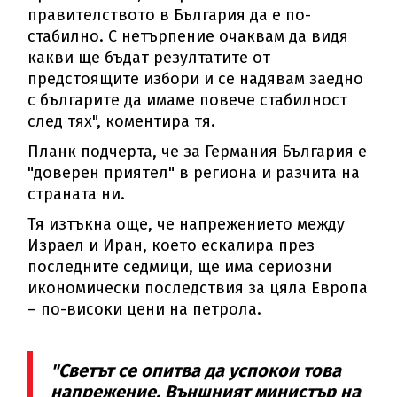
правителството в България да е по-
стабилно. С нетърпение очаквам да видя
какви ще бъдат резултатите от
предстоящите избори и се надявам заедно
с българите да имаме повече стабилност
след тях", коментира тя.
Планк подчерта, че за Германия България е
"доверен приятел" в региона и разчита на
страната ни.
Тя изтъкна още, че напрежението между
Израел и Иран, което ескалира през
последните седмици, ще има сериозни
икономически последствия за цяла Европа
– по-високи цени на петрола.
"Светът се опитва да успокои това
напрежение. Външният министър на