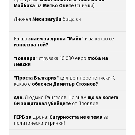
Майбаха
на
Митьо Очите
(снимки)
Лионел
Меси загуби
баща си
Какво
знаем за дрона "Майя"
и за какво се
използва той?
"Говнари"
струваха 10 000 евро
глоба на
Левски
"Проста България"
цял ден пере тениски: С
какво е
облечен Димитър Стоянов?
Адв.
Людмил Рангелов: Не знам
що за колега
би защитавал убийците
от Пловдив
ГЕРБ за
дрона:
Сигурността не е тема
за
политически игрички!