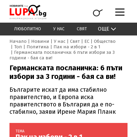
ОЩЕ
ЛЮБОПИТНО
У НАС
СВЯТ
Начало
Новини
У нас
Свят
ЕС
Общество
Топ
Политика
Пак на избори - 2 в 1
Германската посланичка: 6 пъти избори за 3
години - бая са ви!
Германската посланичка: 6 пъти
избори за 3 години - бая са ви!
Българите искат да има стабилно
правителство, и Европа иска
правителството в България да е по-
стабилно, заяви Ирене Мария Планк
ТЕМА