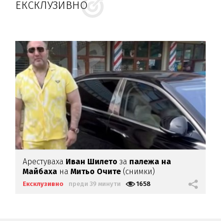
ЕКСКЛУЗИВНО
Арестуваха
Иван Шилето
за
палежа на
Майбаха
на
Митьо Очите
(снимки)
Ексклузивно
преди 39 минути
1658