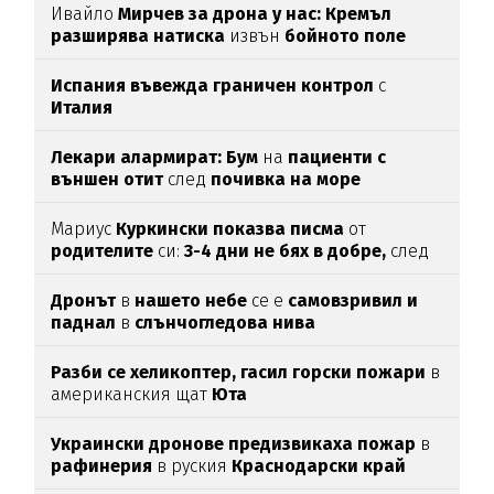
Ивайло
Мирчев за дрона у нас: Кремъл
разширява натиска
извън
бойното поле
Испания въвежда граничен контрол
с
Италия
Лекари алармират: Бум
на
пациенти с
външен отит
след
почивка на море
Мариус
Куркински показва писма
от
родителите
си:
3-4 дни не бях в добре,
след
като ги
прочетох
Дронът
в
нашето небе
се е
самовзривил и
паднал
в
слънчогледова нива
Разби се хеликоптер,
гасил горски пожари
в
американския щат
Юта
Украински дронове предизвикаха пожар
в
рафинерия
в руския
Краснодарски край