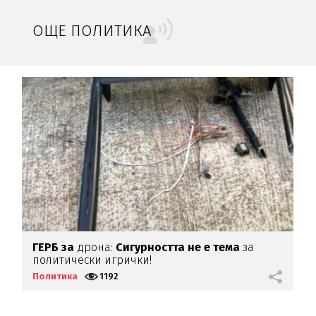
ОЩЕ ПОЛИТИКА
ГЕРБ за
дрона:
Сигурността не е тема
за
М
политически игрички!
у
Политика
1192
П