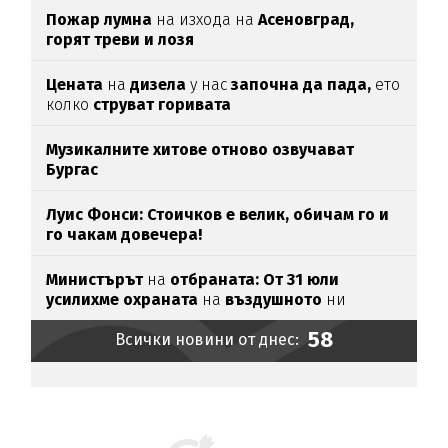
Пожар лумна
на изхода на
Асеновград,
горят треви и лозя
Цената
на
дизела
у нас
започна да пада,
ето
колко
струват горивата
Музикалните хитове отново озвучават
Бургас
Луис Фонси: Стоичков е велик, обичам го и
го чакам довечера!
Министърът
на
отбраната: От 31 юли
усилихме охраната
на
въздушното
ни
пространство
58
Всички новини от днес: