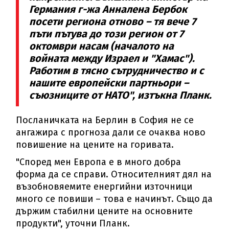
Германия г-жа Анналена Бербок
посети региона отново – тя вече 7
пъти пътува до този регион от 7
октомври насам (началото на
войната между Израел и "Хамас").
Работим в тясно сътрудничество и с
нашите европейски партньори –
съюзниците от НАТО", изтъкна Планк.
Посланичката на Берлин в София не се
ангажира с прогноза дали се очаква ново
повишение на цените на горивата.
"Според мен Европа е в много добра
форма да се справи. Относителният дял на
възобновяемите енергийни източници
много се повиши – това е начинът. Също да
държим стабилни цените на основните
продукти", уточни Планк.