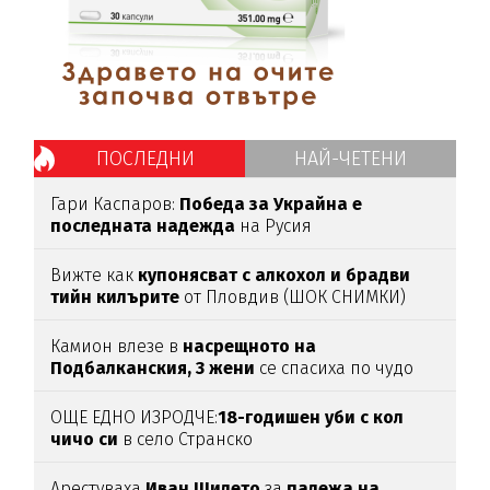
ПОСЛЕДНИ
НАЙ-ЧЕТЕНИ
Гари Каспаров:
Победа за Украйна е
последната надежда
на Русия
Вижте как
купонясват с алкохол и брадви
тийн килърите
от Пловдив (ШОК СНИМКИ)
Камион влезе в
насрещното на
Подбалканския, 3 жени
се спасиха по чудо
(ВИДЕО)
ОЩЕ ЕДНО ИЗРОДЧЕ:
18-годишен уби с кол
чичо си
в село Странско
Арестуваха
Иван Шилето
за
палежа на