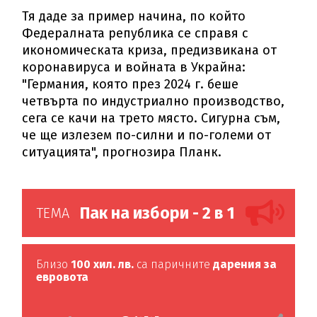
Тя даде за пример начина, по който
Федералната република се справя с
икономическата криза, предизвикана от
коронавируса и войната в Украйна:
"Германия, която през 2024 г. беше
четвърта по индустриално производство,
сега се качи на трето място. Сигурна съм,
че ще излезем по-силни и по-големи от
ситуацията", прогнозира Планк.
Пак на избори - 2 в 1
ТЕМА
Близо
100 хил. лв.
са паричните
дарения за
евровота