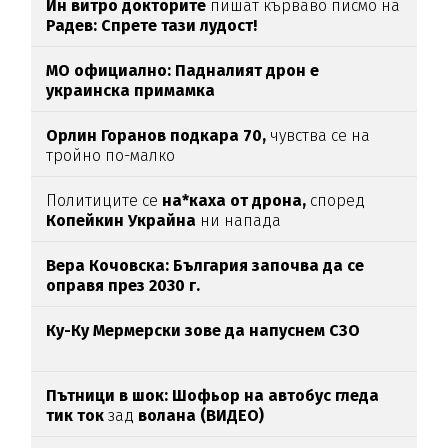
Ин витро докторите
пишат кърваво писмо на
Радев: Спрете тази лудост!
МО официално: Падналият дрон е
украинска примамка
Орлин Горанов подкара 70,
чувства се на
тройно по-малко
Политиците се
на*каха от дрона,
според
Копейкин Украйна
ни напада
Вера Кочовска: България започва да се
оправя през 2030 г.
Ку-Ку Мермерски зове да напуснем СЗО
Пътници в шок: Шофьор на автобус гледа
тик ток
зад
волана (ВИДЕО)