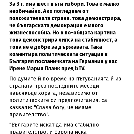
За 3 г. има шест пъти избори. Това е малко
необичайно. Ако погледнем от
положителната страна, това демонстрира,
че българската демокрация е много
жизнеспособна. Но в по-общата картина
това демонстрира липса на стабилност, а
това не е добре за държавата. Така
коментира политическата ситуация в
България посланичката на Германия у нас
Ирене Мария Планк пред bTV.
По думите й по време на пътуванията ѝ из
страната през последните месеци
навсякъде хората, независимо от
политическите си предпочитания, са
казвали: "Слава богу, че имаме
правителство".
"Българите искат да има стабилно
правителство, и Европа иска