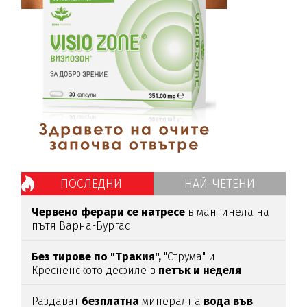
ПОСЛЕДНИ
НАЙ-ЧЕТЕНИ
Червено ферари се натресе
в мантинела на
пътя Варна-Бургас
Без тирове по "Тракия",
"Струма" и
Кресненското дефиле в
петък и неделя
Раздават
безплатна
минерална
вода във