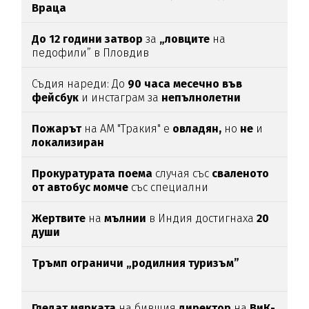
Враца
До 12 години затвор
за
„ловците
на
педофили” в Пловдив
Съдия нареди: До
90 часа месечно във
фейсбук
и инстаграм за
непълнолетни
Пожарът
на АМ "Тракия" е
овладян,
но
не
и
локализиран
Прокуратурата поема
случая със
сваленото
от автобус момче
със специални
потребности
Жертвите
на
мълнии
в Индия достигнаха
20
души
Тръмп ограничи „родилния туризъм”
Гледат мярката
на бившия
директор
на
ВиК-