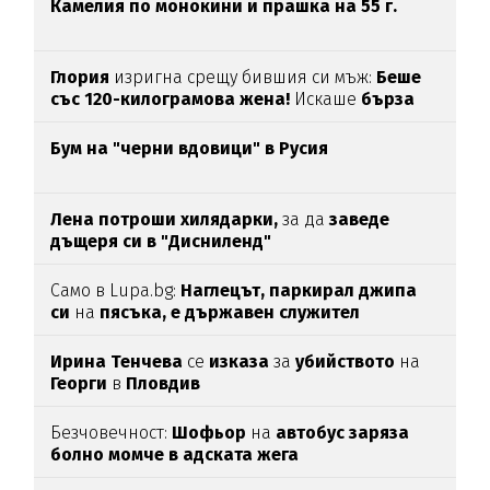
Камелия по монокини и прашка на 55 г.
Глория
изригна срещу бившия си мъж:
Беше
със 120-килограмова жена!
Искаше
бърза
печалба...
Бум на "черни вдовици" в Русия
Лена потроши хилядарки,
за да
заведе
дъщеря си в "Дисниленд"
Само в Lupa.bg:
Наглецът, паркирал джипа
си
на
пясъка, е държавен служител
Ирина Тенчева
се
изказа
за
убийството
на
Георги
в
Пловдив
Безчовечност:
Шофьор
на
автобус заряза
болно момче в адската жега