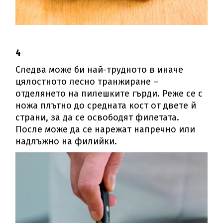
4
Следва може би най-трудното в иначе
цялостното лесно транжиране –
отделянето на пилешките гърди. Реже се с
ножа плътно до средната кост от двете й
страни, за да се освободят филетата.
После може да се нарежат напречно или
надлъжно на филийки.