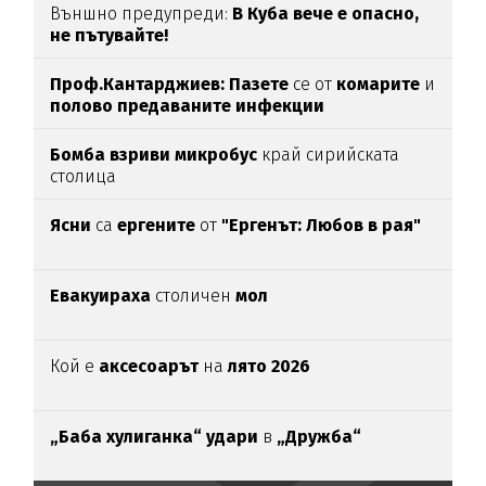
Външно предупреди:
В
Куба вече е опасно,
не пътувайте!
Проф.Кантарджиев: Пазете
се от
комарите
и
полово предаваните инфекции
Бомба взриви микробус
край сирийската
столица
Ясни
са
ергените
от
"Ергенът: Любов в рая"
Евакуираха
столичен
мол
Кой е
аксесоарът
на
лято 2026
„Баба хулиганка“ удари
в
„Дружба“