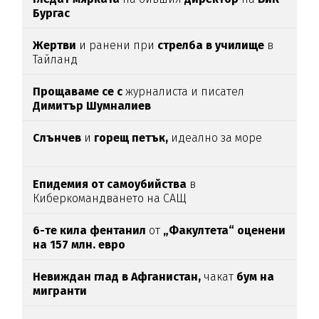
Бургас
Жертви
и ранени при
стрелба в училище
в
Тайланд
Прощаваме се с
журналиста и писател
Димитър Шумналиев
Слънчев
и
горещ петък,
идеално за море
Епидемия от самоубийства
в
Киберкомандването на САЩ
6-те кила фентанил
от
„Факултета“ оценени
на 157 млн. евро
Невиждан глад в Афганистан,
чакат
бум на
мигранти