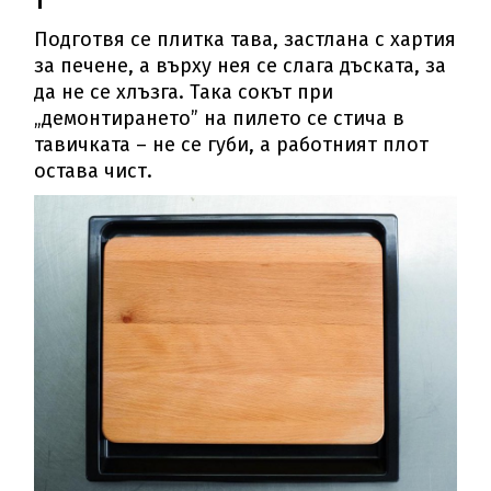
1
Подготвя се плитка тава, застлана с хартия
за печене, а върху нея се слага дъската, за
да не се хлъзга. Така сокът при
„демонтирането” на пилето се стича в
тавичката – не се губи, а работният плот
остава чист.