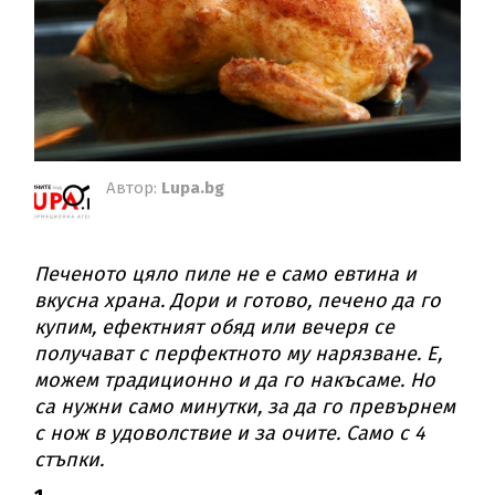
Автор:
Lupa.bg
Печеното цяло пиле не е само евтина и
вкусна храна. Дори и готово, печено да го
купим, ефектният обяд или вечеря се
получават с перфектното му нарязване. Е,
можем традиционно и да го накъсаме. Но
са нужни само минутки, за да го превърнем
с нож в удоволствие и за очите. Само с 4
стъпки.