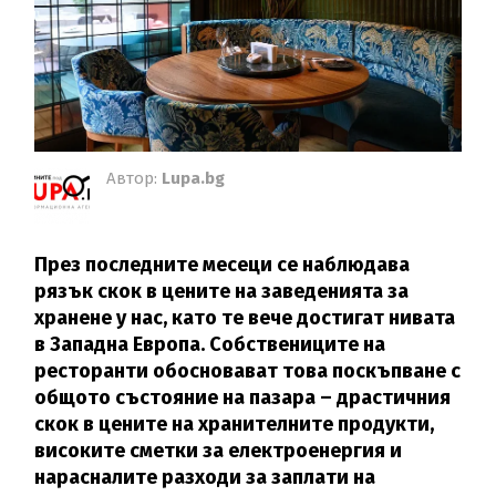
Автор:
Lupa.bg
През последните месеци се наблюдава
рязък скок в цените на заведенията за
хранене у нас, като те вече достигат нивата
в Западна Европа. Собствениците на
ресторанти обосновават това поскъпване с
общото състояние на пазара – драстичния
скок в цените на хранителните продукти,
високите сметки за електроенергия и
нарасналите разходи за заплати на