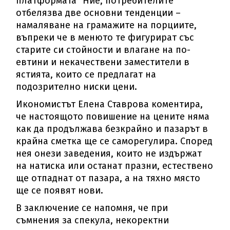
платформата “Ние, потребителите“
отбелязва две основни тенденции –
намаляване на грамажите на порциите,
въпреки че в менюто те фигурират със
старите си стойности и влагане на по-
евтини и некачествени заместители в
ястията, които се предлагат на
подозрително ниски цени.
Икономистът Елена Ставрова коментира,
че настоящото повишение на цените няма
как да продължава безкрайно и пазарът в
крайна сметка ще се саморегулира. Според
нея онези заведения, които не издържат
на натиска или останат празни, естествено
ще отпаднат от пазара, а на тяхно място
ще се появят нови.
В заключение се напомня, че при
съмнения за спекула, некоректни