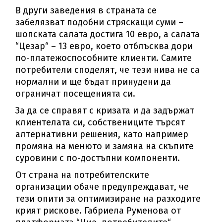
В други заведения в страната се
забелязват подобни стряскащи суми –
шопската салата достига 10 евро, а салата
“Цезар“ – 13 евро, което отблъсква дори
по-платежоспособните клиенти. Самите
потребители споделят, че тези нива не са
нормални и ще бъдат принудени да
ограничат посещенията си.
За да се справят с кризата и да задържат
клиентелата си, собствениците търсят
алтернативни решения, като например
промяна на менюто и замяна на скъпите
суровини с по-достъпни компоненти.
От страна на потребителските
организации обаче предупреждават, че
тези опити за оптимизиране на разходите
крият рискове. Габриела Руменова от