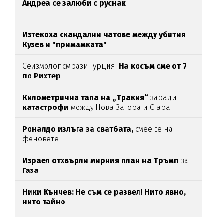
Андреа се залюби с руснак
Изтекоха скандални чатове между убития
Кузев и "примамката"
Сеизмолог смрази Турция:
На косъм сме от 7
по Рихтер
Километрична тапа на „Тракия“
заради
катастрофи
между Нова Загора и Стара
Загора
Роналдо излъга за сватбата,
смее се на
феновете
Израел отхвърли мирния план на Тръмп
за
Газа
Ники Кънчев: Не съм се развел! Нито явно,
нито тайно