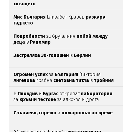
слънцето
Мис България
Елизабет Кравец
разкара
гаджето
Подробности
за бруталния
побой между
деца
в
Радомир
Застреляха 30-годишен
в
Берлин
Огромен успех
за
България!
Виктория
Ангелова
грабна
световна титла
в
тройния
скок
В
Пловдив
и
Бургас
откриват
лаборатории
за
кръвни тестове
за алкохол и дрога
Слънчево, горещо
и
пожароопасно време
"Оккупай-педофиляй“ -
вижте руската