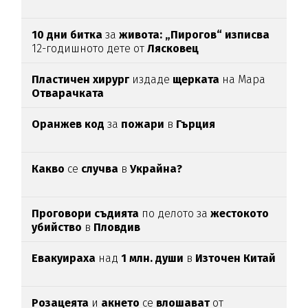
10 дни битка
за
живота: „Пирогов“ изписва
12-годишното дете от
Лясковец
Пластичен хирург
издаде
щерката
на Мара
Отварачката
Оранжев код
за
пожари
в
Гърция
Какво
се
случва
в
Украйна?
Проговори съдията
по делото за
жестокото
убийство
в
Пловдив
Евакуираха
над
1 млн. души
в
Източен Китай
Розацеята
и
акнето
се
влошават
от