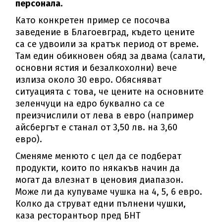
персонала.
Като конкретен пример се посочва
заведение в Благоевград, където цените
са се удвоили за кратък период от време.
Там един обикновен обяд за двама (салати,
основни ястия и безалкохолни) вече
излиза около 30 евро. Обясняват
ситуацията с това, че цените на основните
зеленчуци на едро буквално са се
преизчислили от лева в евро (например
айсбергът е станал от 3,50 лв. на 3,60
евро).
Сменяме менюто с цел да се подберат
продукти, които по някакъв начин да
могат да влезнат в ценовия диапазон.
Може ли да купуваме чушка на 4, 5, 6 евро.
Колко да струват едни пълнени чушки,
каза ресторантьор пред БНТ