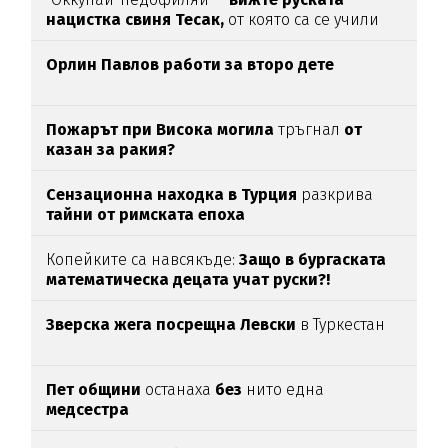
нацистка свиня Тесак,
от която са се учили
нашите изродчета
Орлин Павлов работи за второ дете
Пожарът при Висока могила
тръгнал
от
казан за ракия?
Сензационна находка в Турция
разкрива
тайни от римската епоха
Копейките са навсякъде:
Защо в бургаската
математическа децата учат руски?!
Зверска жега посрещна Левски
в Туркестан
Пет общини
останаха
без
нито една
медсестра