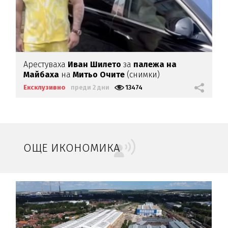
Арестуваха
Иван Шилето
за
палежа на
Майбаха
на
Митьо Очите
(снимки)
Ексклузивно
преди 2 дни
13474
ОЩЕ ИКОНОМИКА