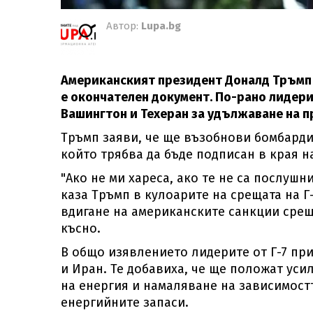
Автор:
Lupa.bg
Американският президент Доналд Тръмп 
е окончателен документ. По-рано лидери
Вашингтон и Техеран за удължаване на п
Тръмп заяви, че ще възобнови бомбарди
който трябва да бъде подписан в края н
"Ако не ми хареса, ако те не са послушн
каза Тръмп в кулоарите на срещата на Г
вдигане на американските санкции срещ
късно.
В общо изявлението лидерите от Г-7 пр
и Иран. Те добавиха, че ще положат ус
на енергия и намаляване на зависимостт
енергийните запаси.