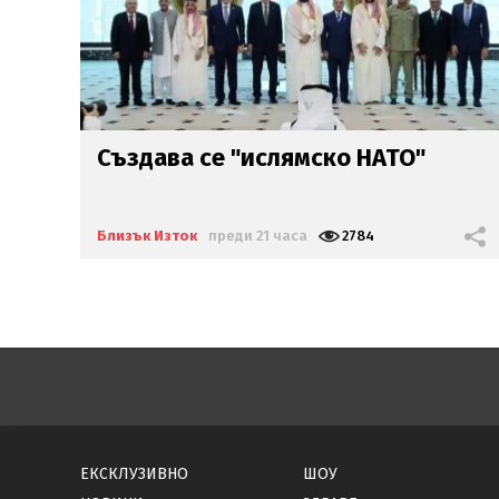
Невиждан глад в Афганистан,
чакат
бум на мигранти
Близък Изток
преди 2 дни
7781
ЕКСКЛУЗИВНО
ШОУ