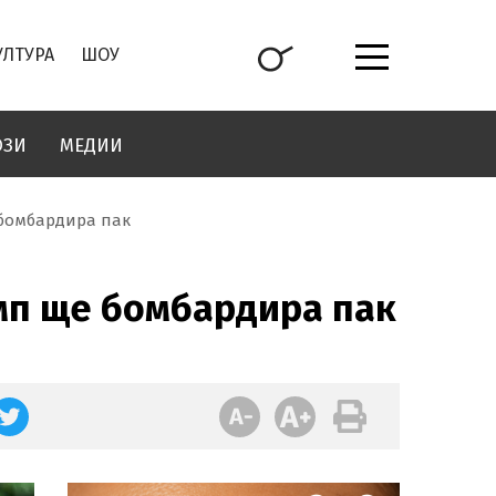
УЛТУРА
ШОУ
ОЗИ
МЕДИИ
 бомбардира пак
ъмп ще бомбардира пак