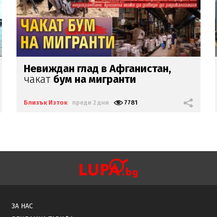
$55 милиона
е
загубил
израелският
авиопревозвач
El Al
заради войната
Близък Изток
преди 2 дни
1284
ЗА НАС