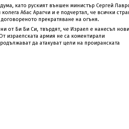
дума, като руският външен министър Сергей Лавр
колега Абас Арагчи и е подчертал, че всички стра
 договореното прекратяване на огъня.
и от Би Би Си, твърдят, че Израел е нанесъл нов
От израелската армия не са коментирали
продължават да атакуват цели на проиранската