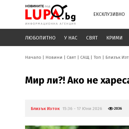
ЕКСКЛУЗИВНО
ЛЮБОПИТНО
У НАС
СВЯТ
КРИМИ
Начало
Новини
Свят
САЩ
Топ
Близък Изт
Мир ли?! Ако не харе
Близък Изток
15:36 - 17 Юни 2026
2036