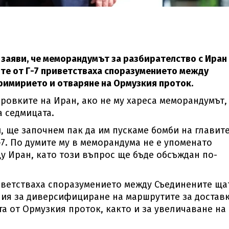
заяви, че меморандумът за разбирателство с Иран
те от Г-7 приветстваха споразумението между
римирието и отваряне на Ормузкия проток.
ровките на Иран, ако не му хареса меморандумът,
а седмицата.
и, ще започнем пак да им пускаме бомби на главите
-7. По думите му в меморандума не е упоменато
у Иран, като този въпрос ще бъде обсъждан по-
иветстваха споразумението между Съединените ща
илия за диверсифициране на маршрутите за достав
а от Ормузкия проток, както и за увеличаване на