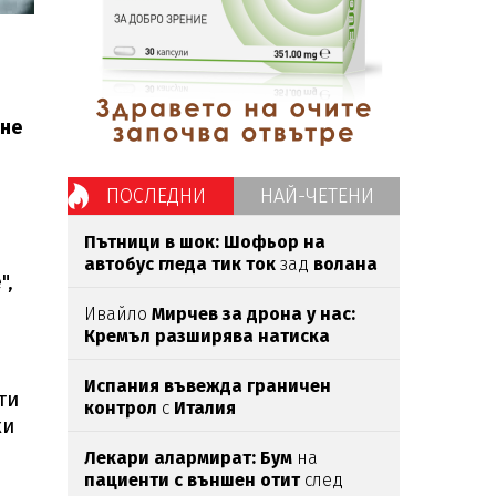
 не
ПОСЛЕДНИ
НАЙ-ЧЕТЕНИ
Пътници в шок: Шофьор на
автобус гледа тик ток
зад
волана
",
(ВИДЕО)
Ивайло
Мирчев за дрона у нас:
Кремъл разширява натиска
извън
бойното поле
Испания въвежда граничен
ти
контрол
с
Италия
ки
Лекари алармират: Бум
на
пациенти с външен отит
след