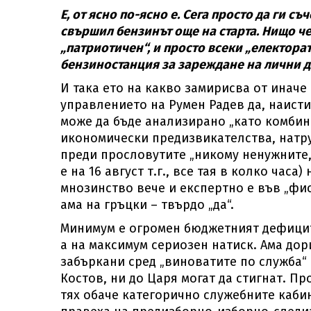
Е, от ясно по-ясно е. Сега просто да ги с
свършил бензинът още на старта. Нищо че 
„патриотичен“, и просто всеки „електора
бензиностанция за зареждане на лични 
И така ето на какво замирисва от иначе
управлението на Румен Радев да, наисти
може да бъде анализирано „като комбин
икономически предизвикателства, натруп
преди прословутите „никому ненужните,
е на 16 август т.г., все тая в колко часа
мнозинство вече и експертно е във „фиск
ама на гръцки – твърдо „да“.
Минимум е огромен бюджетният дефицит
а на максимум сериозен натиск. Ама дори
забъркани сред „виноватите по служба“ 
Костов, ни до Царя могат да стигнат. П
тях обаче категорично служебните каби