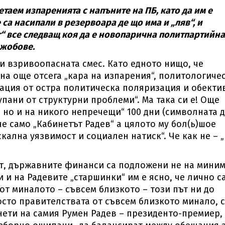
ъчетаем изпаренията с напъните на ПБ, като да им е
са насипали в резервоара де що има и „ляв“, и
т“ все следващ коя да е новопарична политпартийна
джобове.
 и взривоопасната смес. Като едното нищо, че
на още отсега „кара на изпарения“, политологиче
ация от остра политическа поляризация и обекти
ани от структурни проблеми“. Ма така си е! Още
 но и на никого непречещи“ 100 дни (символната д
) не само „Кабинетът Радев“ а цялото му бол(ь)шое
ална уязвимост и социален натиск“. Че как не – „
, държавните финанси са подложени не на миним
 и на Радевите „старшинки“ им е ясно, че лично с
от миналото – съвсем близкото – този път ни до
росто правителствата от съвсем близкото минало, 
нети на самия Румен Радев – президенто-премиер, 