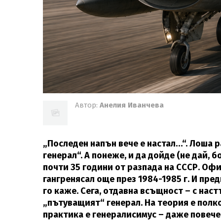
Автор:
Анелия Иванчева
„Последен напън вече е настал…“. Лоша р
генерал“. А понеже, и да дойде (не дай, б
почти 35 години от разпада на СССР. Офи
гангренясал още през 1984-1985 г. И пред
го каже. Сега, отдавна всъщност – с нас
„пътуващият“ генерал. На теория е полко
практика е генералисимус – даже повече,