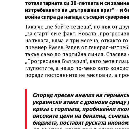
тоталитарната си 30-летката и си замина
изтребването на „вътрешния враг“ – и бе
война спира да напада съседни суверен
Така че „не бойте се деца“, но пък от др
„за старт“ си е факт. Новата „прогреси
напъната, няма и три месеца, откакто го
премиер Румен Радев от генерал-изтреб
такъв само по партийна линия. Спасява
„Прогресивна България“, като мете плац
глупостите, а нещо по-меко като консис
поради постоянните не мисловни, а про
Според пресен анализ на германс
украински атаки с дронове срещу
криза с горивата, пробивайки ико
високите цени на бензина, съчета
бюджета, поставят руската иконом