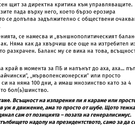
сен щит за директна критика към управляващите.
зите пада върху него, което бързо ерозира
то се допълва задължително с обществени очаква
.
енията, се намесва и „външнополитическият балан
ак. Няма как да хвърчиш все още на изтребител и
то разкрачен. Баланс му се вика на това, всъщнос
яма край в момента за ПБ и напънът до аха, аха… пъ
майчински“, „мървопенсионерски“ или просто
си на няма 100 дни, а имаш мнозинство като за 4
то бол(ь)шинство.
тане.
Всъщност на изпарения ли я караме или прост
в уж в движение, ама то просто от шубе. Щото тежка
адянал сам от позицията – позата на генералисимус.
 стълбището надолу на президентството, само за да с