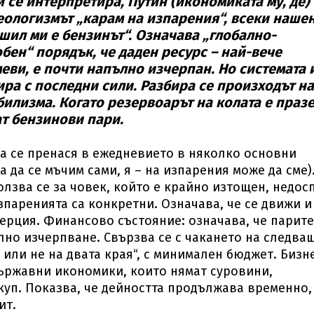
и се интерпретира, Путин (икономиката му, де)
еологизмът „карам на изпарения“, всеки наше
ршил ми е бензинът“. Означава „глобално-
обен“ порядък, че даден ресурс – най-вече
еви, е почти напълно изчерпан. Но системата 
а с последни сили. Разбира се произходът на
билизма. Когато резервоарът на колата е празе
ат бензинови пари.
ва се пренася в ежедневието в няколко основни
а да се мъчим сами, я – на изпарения може да сме)
лзва се за човек, който е крайно изтощен, недос
зпаренията са конкретни. Означава, че се движи и
нерция. Финансово състояние: означава, че парите
лно изчерпване. Свързва се с чакането на следва
 или не на двата края“, с минимален бюджет. Бизн
ържавни икономики, които нямат суровини,
куп. Показва, че дейността продължава временно,
ит.