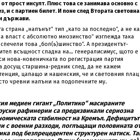
 от прост инсулт. Плюс това се занимава основно с
з, и с партиен билет. И поне след Втората световна
ни държави.
уга страна „напънът“ тип „като за последно“, а не к
вна власт с абсолютно мнозинство“ изглежда така
 спечели това „бол(ь)шинство“. А президентът-
ител всъщност спадна на… генералисимус, щото е
 си нова-новеничката по регистрация партия
а досущ старшина-редник след, да не кажем
тенция, цапащо и нашенския, че и световния плац
сто чревни напъни на подопечните му.
кия медиен гигант „Политико“ масираните
 руски рафинерии са предизвикали сериозна
номическата стабилност на Кремъл. Дефицитът
ни с военни разходи, поглъщащи половината о
ика под безпрецедентен структурен натиск. Та