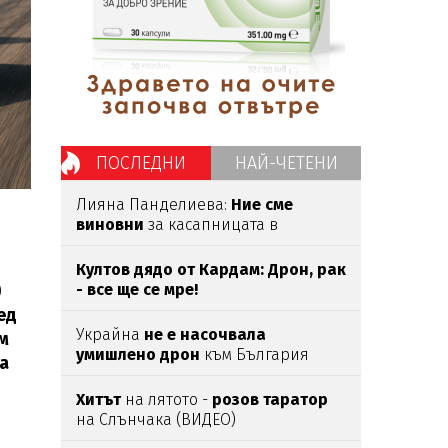
ПОСЛЕДНИ
НАЙ-ЧЕТЕНИ
Лияна Панделиева:
Ние сме
виновни
за касапницата в
Пловдив -
правим убийците
медийни звезди!
Култов дядо от Кардам: Дрон, рак
)
- все ще се мре!
ед
Украйна
не е насочвала
м
умишлено дрон
към България
да
Хитът
на лятото -
розов таратор
на Слънчака (ВИДЕО)