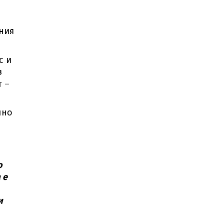
ния
с и
з
т –
лно
о
 е
и