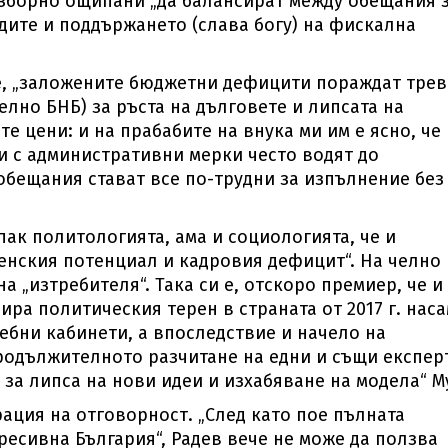
зборно ощипани „да балансират между обещания 
дите и поддържането (слава богу) на фискална
еще, „заложените бюджетни дефицити пораждат трев
лно БНБ) за ръста на дълговете и липсата на
е цени: и на прабабите на внука ми им е ясно, че
и с административни мерки често водят до
обещания стават все по-трудни за изпълнение без
пак политологията, ама и социологията, че и
ленския потенциал и кадровия дефицит“. На челно
а „изтребителя“. Така си е, отскоро премиер, че и
ира политическия терен в страната от 2017 г. нас
ебни кабинети, а впоследствие и начело на
родължителното разчитане на едни и същи експер
за липса на нови идеи и изхабяване на модела“ М
рация на отговорност. „След като пое пълната
ресивна България“, Радев вече не може да ползва