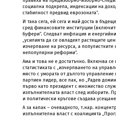
правеха на предизборно-изборно-следи
социална подкрепа, индексации на дохо
стабилност предвид еврозоната“.
И така сега, ей сега и май доста в бъд
сред финансовите институции (включите
буфери“. Следват инфлация и енергийнит
„усилията да се овладеят растящите цен
изчерпване на ресурса, а популистките 
непопулярни реформи“.
Ама и това не е достатъчно. Включва се 
статистиката с „изчерпването на управ
място с умората от дългото управление н
партиен лидер, все пак, но „Радев домин
първо като президент с множество служ
изпълнителната власт след изборите. П
и политически кръгове създава усещане 
А за капак – очевадното, т.нар. концент
изпълнителна власт с коалицията „Прог