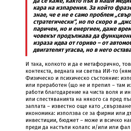
да се каже, както пък в наши меди
кара на изпарения. За който фраз
знае, че е не е само проблем „свъ
стратегически“, но по скоро в „дж
паричен, но и енергиен, даже врем
човекът продължава да функционир
израза идва от гориво – от автомо
двигателят угасва, но в него остав
И така, колкото и да е метафорично, то
контекста, веднага ни светва ИИ-то (ням
Физическо и психическо състояние: изпо
или преработен (що не и препил – там и
работи благодарение на чиста воля и и
или спестяванията на някого са пред пъ
заплата – известно още като „свързване
икономика: използва се за фирми или д
инвестиции, бюджет – може и всичко на
преди да настъпи колапс и/или или фал