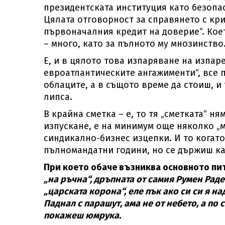
президентската институция като безопа
Цялата отговорност за справянето с кри
първоначалния кредит на доверие“. Кое
– много, като за пълното му мнозинство
Е, и в цялото това изпаряване на изпар
евроатлантическите ангажименти“, все п
облаците, а в същото време да стоиш, и 
липса.
В крайна сметка – е, то тя „сметката“ н
изпускане, е на минимум още няколко „
синдикално-бизнес изцепки. И то когато 
пълномандатни години, но се държиш ка
При което обаче възниква основното пи
„на ръчна“, дръпната от самия Румен Раде
„царската корона“, еле пък ако си си я н
Паднал с парашут, ама не от небето, а по
покажеш юмрука.