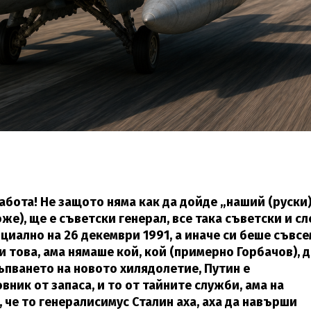
абота! Не защото няма как да дойде „наший (руски
оже), ще е съветски генерал, все така съветски и сл
циално на 26 декември 1991, а иначе си беше съвсе
и това, ама нямаше кой, кой (примерно Горбачов), 
тъпването на новото хилядолетие, Путин е
вник от запаса, и то от тайните служби, ама на
 че то генералисимус Сталин аха, аха да навърши