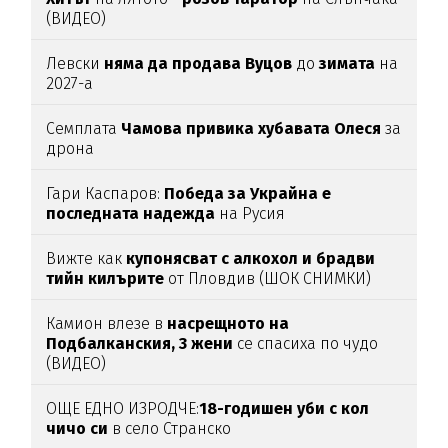
(ВИДЕО)
Левски
няма да продава Вуцов
до
зимата
на
2027-а
Семплата
Чамова привика хубавата Олеся
за
дрона
Гари Каспаров:
Победа за Украйна е
последната надежда
на Русия
Вижте как
купонясват с алкохол и брадви
тийн килърите
от Пловдив (ШОК СНИМКИ)
Камион влезе в
насрещното на
Подбалканския, 3 жени
се спасиха по чудо
(ВИДЕО)
ОЩЕ ЕДНО ИЗРОДЧЕ:
18-годишен уби с кол
чичо си
в село Странско