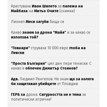
Арестуваха
Иван Шилето
за
палежа на
Майбаха
на
Митьо Очите
(снимки)
Лионел
Меси загуби
баща си
Какво
знаем за дрона "Майя"
и за какво се
използва той?
"Говнари"
струваха 10 000 евро
глоба на
Левски
"Проста България"
цял ден пере тениски: С
какво е
облечен Димитър Стоянов?
Адв.
Людмил Рангелов: Не знам
що за колега
би защитавал убийците
от Пловдив
ГЕРБ за
дрона:
Сигурността не е тема
за
политически игрички!