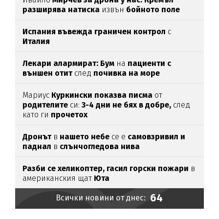
разширява натиска
извън
бойното поле
Испания въвежда граничен контрол
с
Италия
Лекари алармират: Бум
на
пациенти с
външен отит
след
почивка на море
Мариус
Куркински показва писма
от
родителите
си:
3-4 дни не бях в добре,
след
като ги
прочетох
Дронът
в
нашето небе
се е
самовзривил и
паднал
в
слънчогледова нива
Разби се хеликоптер,
гасил горски пожари
в
американския щат
Юта
64
Всички новини от днес: