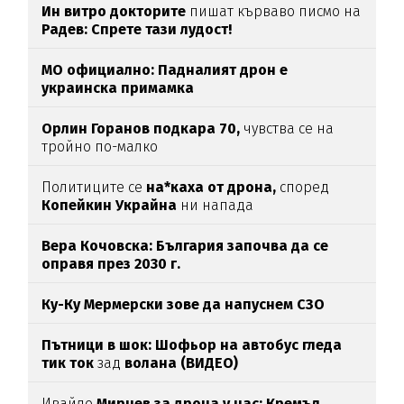
Ин витро докторите
пишат кърваво писмо на
Радев: Спрете тази лудост!
МО официално: Падналият дрон е
украинска примамка
Орлин Горанов подкара 70,
чувства се на
тройно по-малко
Политиците се
на*каха от дрона,
според
Копейкин Украйна
ни напада
Вера Кочовска: България започва да се
оправя през 2030 г.
Ку-Ку Мермерски зове да напуснем СЗО
Пътници в шок: Шофьор на автобус гледа
тик ток
зад
волана (ВИДЕО)
Ивайло
Мирчев за дрона у нас: Кремъл