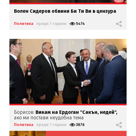
Волен Сидеров обвини
Би Ти Ви в цензура
Политика
преди 7 години
5474
Борисов:
Викам на Ердоган "Сакън, недей",
ако ми постави неудобна тема
Политика
преди 7 години
3876