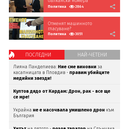
балкански номера
Политика
2864
Отменят машинното
гласуване?
Политика
3051
ПОСЛЕДНИ
НАЙ-ЧЕТЕНИ
Лияна Панделиева:
Ние сме виновни
за
касапницата в Пловдив -
правим убийците
медийни звезди!
Култов дядо от Кардам: Дрон, рак - все ще
се мре!
Украйна
не е насочвала умишлено дрон
към
България
Хитът
на лятото -
розов таратор
на Слънчака