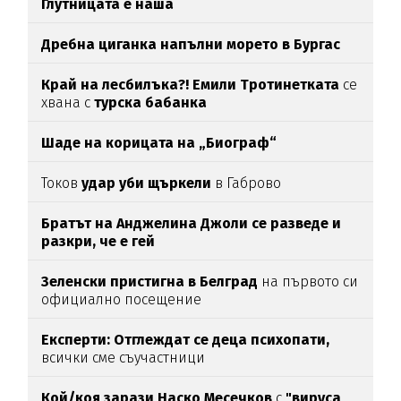
Глутницата е наша
Дребна циганка напълни морето в Бургас
Край на лесбилъка?!
Емили Тротинетката
се
хвана с
турска бабанка
Шаде на корицата на „Биограф“
Токов
удар уби щъркели
в Габрово
Братът на Анджелина Джоли се разведе и
разкри, че е гей
Зеленски пристигна в Белград
на първото си
официално посещение
Експерти: Отглеждат се деца психопати,
всички сме съучастници
Кой/коя зарази
Наско Месечков
с
"вируса