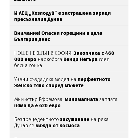
И АЕЦ „Козлодуй“ е застрашена заради
пресъхналия Дунав
Внимание! Опасни горещини в цяла
България днес
НОЩЕН ЕКШЪН В СОФИЯ:
Закопчаха с 460
000 евро
наркобоса
Венци Негъра
след
бясна гонка
Учени създадоха модел на
перфектното
женско тяло според мъжете
Министър Ефремова:
Минималната
заплата
няма да е 620 евро
Безпрецедентното
засушаване
на река
Дунав се
вижда от космоса