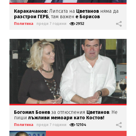
Каракачанов:
Липсата на
Цветанов
няма да
разстрои ГЕРБ
, там важен
е Борисов
Политика
преди 7 години
2952
Богомил Бонев
за отлюспения
Цветанов
: Не
пиши
лъжливи мемоари като Костов!
Политика
преди 7 години
12104