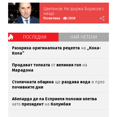
Цветанов: Не държа Борисов с
нищо
Политика
2838
ПОСЛЕДНИ
НАЙ-ЧЕТЕНИ
Разкриха оригиналната рецепта
на
„Кока-
Кола“
Продават топката
от
великия гол
на
Марадона
Столичната община
ще
раздава вода
и през
почивните дни
Абелардо де ла Есприеля положи клетва
като
президент
на
Колумбия