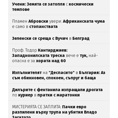
Учени: Земята се затопля
с
космически
темпове
Пламен
Абровски
увери:
Африканската чума
е само в
стопанствата
Зеленски се среща с Вучич
в
Белград
Проф. Тодор
Кантарджиев:
Западнонилската
треска
вече е
тук,
най-
опасна е за
хората над 60
Изпълнителят
на
"Деспасито"
в
България: Аз
съм обикновен, спокоен, съпруг и баща
Дилърите с фентанила изпращали дрогата
по
куриер
в
пратки с маратонки
МИСТЕРИЯТА СЕ ЗАПЛИТА:
Пачки евро
разпилени върху трупа на убития Владо
Загатото