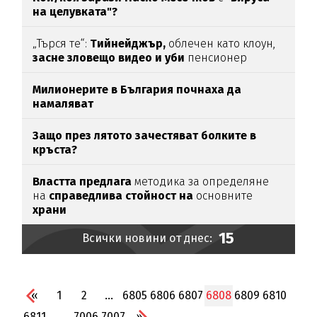
на целувката"?
„Търся те“:
Тийнейджър,
облечен като клоун,
засне зловещо видео и уби
пенсионер
Милионерите в България почнаха да
намаляват
Защо през лятото зачестяват болките в
кръста?
Властта предлага
методика за определяне
на
справедлива стойност на
основните
храни
15
Всички новини от днес:
«
1
2
...
6805
6806
6807
6808
6809
6810
6811
...
7006
7007
»