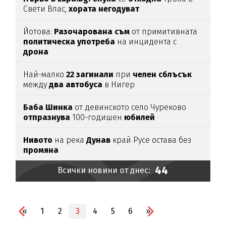
Свети Влас,
хората
негодуват
Йотова:
Разочарована
съм
от примитивната
политическа
употреба
на инцидента с
дрона
Най-малко
22
загинали
при
челен
сблъсък
между
два
автобуса
в Нигер
Баба
Шинка
от девинското село Чуреково
отпразнува
100-годишен
юбилей
Нивото
на река
Дунав
край Русе остава без
промяна
44
Всички новини от днес:
«
1
2
3
4
5
6
»