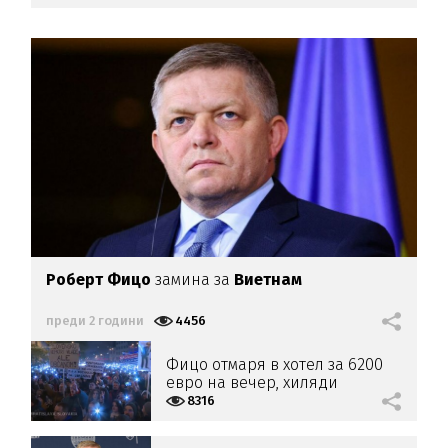
Роберт Фицо
замина за
Виетнам
преди 2 години
4456
Фицо отмаря в хотел за 6200
евро на вечер, хиляди
протестират срещу него
8316