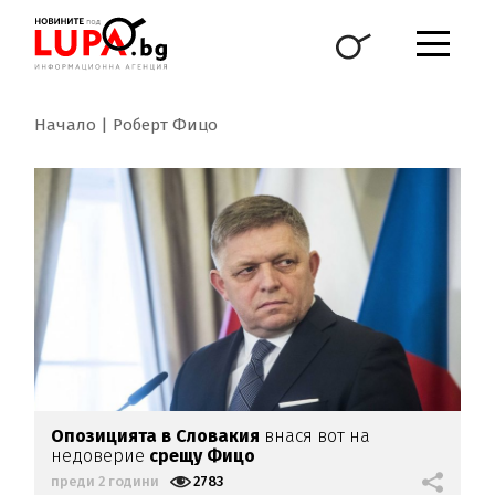
Начало
Роберт Фицо
Опозицията в Словакия
внася вот на
недоверие
срещу Фицо
преди 2 години
2783