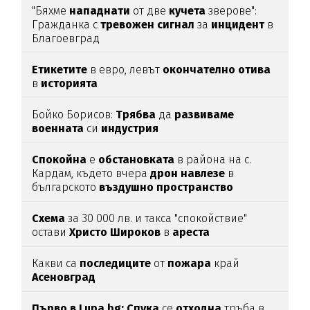
"Бяхме
нападнати
от две
кучета
зверове":
Гражданка с
тревожен
сигнал
за
инцидент
в
Благоевград
Етикетите
в евро, левът
окончателно
отива
в
историята
Бойко Борисов:
Трябва
да
развиваме
военната
си
индустрия
Спокойна
е
обстановката
в района на с.
Кардам, където вчера
дрон
навлезе
в
българското
въздушно
пространство
Схема
за 30 000 лв. и такса "спокойствие"
остави
Христо
Широков
в
ареста
Какви са
последиците
от
пожара
край
Асеновград
Първо в Lupa.bg: Спука
се
отходна
тръба в