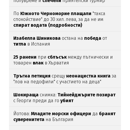
полувреме и
спечели
приятелски турнир
По
Южното
Черноморие
плащали
"такса
спокойствие" до 30 хил. лева, за да не им
спират
водата (подробности)
Изабелла
Шиникова
остана на
победа
от
титла
в Испания
25
ранени
при
сблъсък
между пътнически и
товарен
влак
в Хърватия
Тръгна
петиция
срещу
неонацистка
книга
за
"лов на педофили" с участието на деца"
Шокираща
снимка:
Тийнейджърите
позират
с Георги преди да го
убият
Йотова:
Младите
морски
офицери
да
бранят
суверенитета
на България