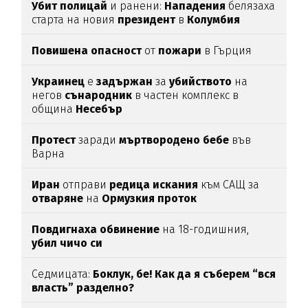
Убит
полицай
и ранени:
Нападения
белязаха
старта на новия
президент
в
Колумбия
Повишена
опасност
от
пожари
в Гърция
Украинец
е
задържан
за
убийството
на
негов
сънародник
в частен комплекс в
община
Несебър
Протест
заради
мъртвородено
бебе
във
Варна
Иран
отправи
редица
искания
към САЩ за
отваряне
на
Ормузкия
проток
Повдигнаха
обвинение
на 18-годишния,
убил
чичо
си
Седмицата:
Боклук, бе! Как да я съберем “вся
власть” разделно?