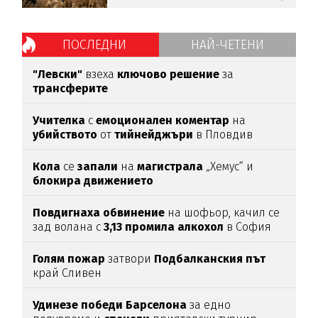
ПОСЛЕДНИ
НАЙ-ЧЕТЕНИ
"Левски"
взеха
ключово
решение
за
трансферите
Учителка
с
емоционален
коментар
на
убийството
от
тийнейджъри
в Пловдив
Кола
се
запали
на
магистрала
„Хемус“ и
блокира
движението
Повдигнаха
обвинение
на шофьор, качил се
зад волана с
3,13
промила
алкохол
в София
Голям
пожар
затвори
Подбалканския
път
край Сливен
Удинезе
победи
Барселона
за едно