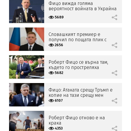
Фицо вижда голяма
вероятност войната в Украйна
да приключи скоро
5689
Словашкият премиер е
получил по пощата плик с
куршум
2656
Роберт Фицо се върна там,
където го простреляха
5682
Фицо: Атаката срещу Тръмп е
копие на тази срещу мен
6107
Роберт Фицо отново е на
крака
4353