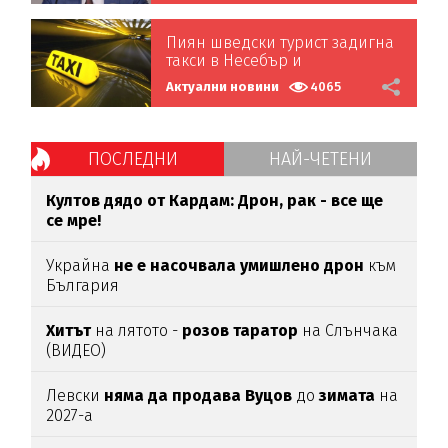
Пиян шведски турист задигна
такси в Несебър и
катастрофира
Актуални новини
4065
ПОСЛЕДНИ
НАЙ-ЧЕТЕНИ
Култов дядо от Кардам: Дрон, рак - все ще
се мре!
Украйна
не е насочвала умишлено дрон
към
България
Хитът
на лятото -
розов таратор
на Слънчака
(ВИДЕО)
Левски
няма да продава Вуцов
до
зимата
на
2027-а