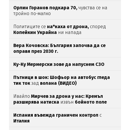
Орлин Горанов подкара 70,
чувства се на
тройно по-малко
Политиците се
на*каха от дрона,
според
Копейкин Украйна
ни напада
Вера Кочовска: България започва да се
оправя през 2030 г.
Ку-Ку Мермерски зове да напуснем СЗО
Пътници в шок: Шофьор на автобус гледа
тик ток
зад
волана (ВИДЕО)
Ивайло
Мирчев за дрона у нас: Кремъл
разширява натиска
извън
бойното поле
Испания въвежда граничен контрол
с
Италия