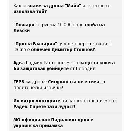
Какво
знаем за дрона "Майя"
и за какво се
използва той?
"Говнари"
струваха 10 000 евро
глоба на
Левски
"Проста България"
цял ден пере тениски: С
какво е
облечен Димитър Стоянов?
Адв.
Людмил Рангелов: Не знам
що за колега
би защитавал убийците
от Пловдив
ГЕРБ за
дрона:
Сигурността не е тема
за
политически игрички!
Ин витро докторите
пишат кърваво писмо на
Радев: Спрете тази лудост!
МО официално: Падналият дрон е
украинска примамка