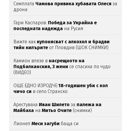
Семплата
Чамова привика хубавата Олеся
за
дрона
Гари Каспаров:
Победа за Украйна е
последната надежда
на Русия
Вижте как
купонясват с алкохол и брадви
тийн килърите
от Пловдив (ШОК СНИМКИ)
Камион влезе в
насрещното на
Подбалканския, 3 жени
се спасиха по чудо
(ВИДЕО)
ОЩЕ ЕДНО ИЗРОДЧЕ:
18-годишен уби с кол
чичо си
в село Странско
Арестуваха
Иван Шилето
за
палежа на
Майбаха
на
Митьо Очите
(снимки)
Лионел
Меси загуби
баща си