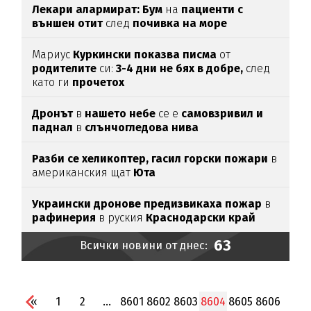
Лекари алармират: Бум
на
пациенти с
външен отит
след
почивка на море
Мариус
Куркински показва писма
от
родителите
си:
3-4 дни не бях в добре,
след
като ги
прочетох
Дронът
в
нашето небе
се е
самовзривил и
паднал
в
слънчогледова нива
Разби се хеликоптер,
гасил горски пожари
в
американския щат
Юта
Украински дронове предизвикаха пожар
в
рафинерия
в руския
Краснодарски край
63
Всички новини от днес:
«
1
2
...
8601
8602
8603
8604
8605
8606