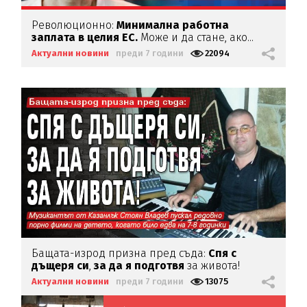
Революционно:
Минимална работна
заплата в целия ЕС.
Може и да стане, ако...
Актуални новини
преди 7 години
22094
Бащата-изрод призна пред съда:
Спя с
дъщеря си
,
за да я подготвя
за живота!
Актуални новини
преди 7 години
13075